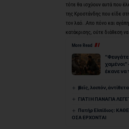
τότε θα ισχύουν αυτά που έλ
της Κροστάνδης που είδε στη
τον λαό. .Απο πόνο και αγάπ
κατάκρισης, ούτε διάθεση ν
More Read
“Φευγάτε 
χαμένοι” 
έκανε να
Ἐμεῖς, λοιπόν, ἀντίθε
ΓΙΑΤΙ Η ΠΑΝΑΓΙΑ ΛΕ
Πατήρ Ελπίδιος: ΚΑΘΕ
ΟΣΑ ΕΡΧΟΝΤΑΙ