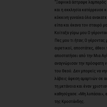
‘’Ξαφνικά άστραψε λαμπερός 
και η εκκλησία κατέρρευσε κ
κόκκινη γυναίκα όλα ανακατε
είπα και έκανα τον σταυρό μ
Κοίταξα γύρω μου Ο γέροντας 
Πες μου τι ήταν; Ο γέροντας 
αιρετικοί, αποστάτες, άθεοι
αποστατήσει από την Μια Αγ
αναγνώρισαν την πρόσφατη ν
του Θεού. Δεν μπορείς να νη
λάβεις άφεση αμαρτιών σε αυ
τη μετάνοια και έναν χριστια
καθησύχασε: «Μη λυπάσαι», ε
της Κροστάνδης.