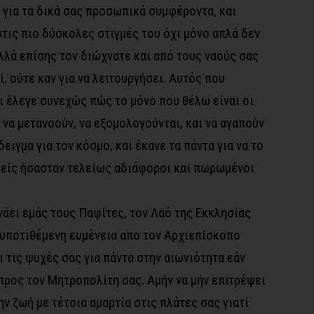
 για τα δικά σας προσωπικά συμφέροντα, και
στις πιο δύσκολες στιγμές του όχι μόνο απλά δεν
λλά επίσης τον διώχνατε και από τους ναούς σας
, ούτε καν για να λειτουργήσει. Αυτός που
αι έλεγε συνεχώς πώς το μόνο που θέλω είναι οι
, να μετανοούν, να εξομολογούνται, και να αγαπούν
δειγμα για τον κόσμο, και έκανε τα πάντα για να το
σείς ήσασταν τελείως αδιάφοροι και πωρωμένοι
άει εμάς τους Παφίτες, τον Λαό της Εκκλησίας
α υποτιθέμενη ευμένεια απο τον Αρχιεπίσκοπο
ι τις ψυχές σας για πάντα στην αιωνιότητα εάν
προς τον Μητροπολίτη σας. Αμήν να μήν επιτρέψει
ην ζωή με τέτοια αμαρτία στις πλάτες σας γιατί