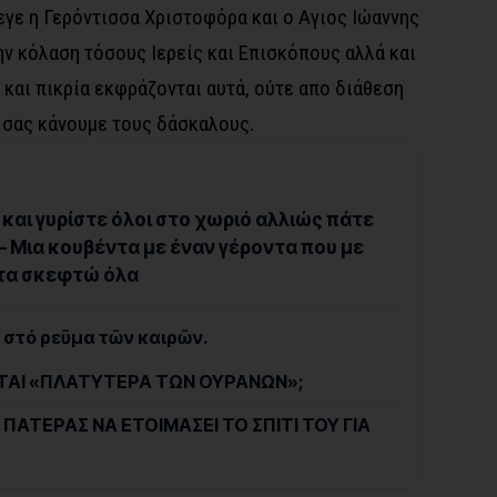
εγε η Γερόντισσα Χριστοφόρα και ο Αγιος Ιώαννης
ν κόλαση τόσους Ιερείς και Επισκόπους αλλά και
η και πικρία εκφράζονται αυτά, ούτε απο διάθεση
α σας κάνουμε τους δάσκαλους.
και γυρίστε όλοι στο χωριό αλλιώς πάτε
– Μια κουβέντα με έναν γέροντα που με
 τα σκεφτώ όλα
τα στό ρεῦμα τῶν καιρῶν.
ΓΕΤΑΙ «ΠΛΑΤΥΤΕΡΑ ΤΩΝ ΟΥΡΑΝΩΝ»;
 ΠΑΤΕΡΑΣ ΝΑ ΕΤΟΙΜΑΣΕΙ ΤΟ ΣΠΙΤΙ ΤΟΥ ΓΙΑ