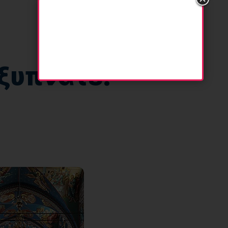
 ξυπνάτε!