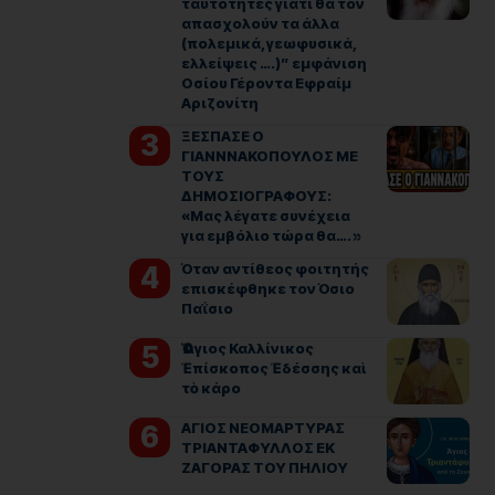
ταυτότητες γιατί θα τον
απασχολούν τα άλλα
(πολεμικά, γεωφυσικά,
ελλείψεις ….)” εμφάνιση
Οσίου Γέροντα Εφραίμ
Αριζονίτη
ΞΕΣΠΑΣΕ Ο
ΓΙΑΝΝΝΑΚΟΠΟΥΛΟΣ ΜΕ
ΤΟΥΣ
ΔΗΜΟΣΙΟΓΡΑΦΟΥΣ:
«Μας λέγατε συνέχεια
για εμβόλιο τώρα θα…. »
Όταν αντίθεος φοιτητής
επισκέφθηκε τον Όσιο
Παΐσιο
Ὁ Ἅγιος Καλλίνικος
Ἐπίσκοπος Ἐδέσσης καὶ
τὸ κάρο
ΑΓΙΟΣ ΝΕΟΜΑΡΤΥΡΑΣ
ΤΡΙΑΝΤΑΦΥΛΛΟΣ ΕΚ
ΖΑΓΟΡΑΣ ΤΟΥ ΠΗΛΙΟΥ