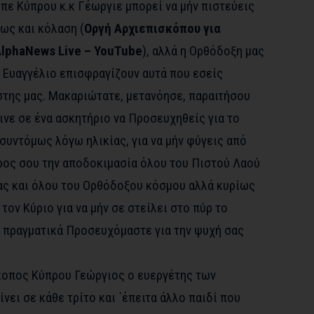
ε Kύπρου κ.κ Γέωργιε μπορεί να μήν πιστεύεις
σως και κόλαση (
Οργή Αρχιεπισκόπου για
AlphaNews Live – YouTube
), αλλά η Ορθόδοξη μας
 Ευαγγέλιο επισφραγίζουν αυτά που εσείς
στης μας. Μακαριώτατε, μετανόησε, παραιτήσου
νε σε ένα ασκητήριο να Προσευχηθείς για το
 συντόμως λόγω ηλικίας, για να μήν φύγεις από
ρος σου την αποδοκιμασία όλου του Πιστού Λαού
ας και όλου του Ορθόδοξου κόσμου αλλά κυρίως
τον Κύριο για να μήν σε στείλει στο πύρ το
 πραγματικά Προσευχόμαστε για την ψυχή σας
κοπος Κύπρου Γεώργιος ο ευεργέτης των
νει σε κάθε τρίτο και ΄έπειτα άλλο παιδί που