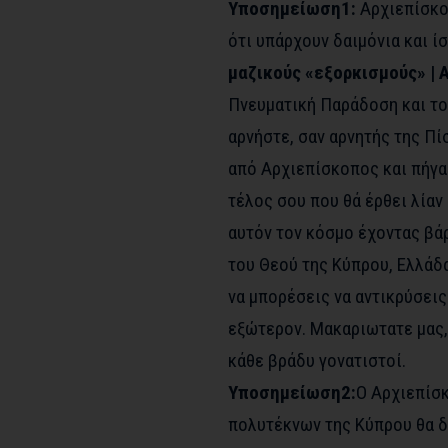
Υποσημείωση1:
Aρχιεπίσκοπ
ότι υπάρχουν δαιμόνια και ί
μαζικούς «εξορκισμούς» | 
Πνευματική Παράδοση και το
αρνήστε, σαν αρνητής της Πί
από Αρχιεπίσκοπος και πήγαι
τέλος σου που θά έρθει λίαν
αυτόν τον κόσμο έχοντας βά
του Θεού της Κύπρου, Ελλάδ
να μπορέσεις να αντικρύσεις 
εξώτερον. Μακαριωτατε μας,
κάθε βράδυ γονατιστοί.
Υποσημείωση2:
Ο Αρχιεπίσ
πολυτέκνων της Κύπρου θα δί