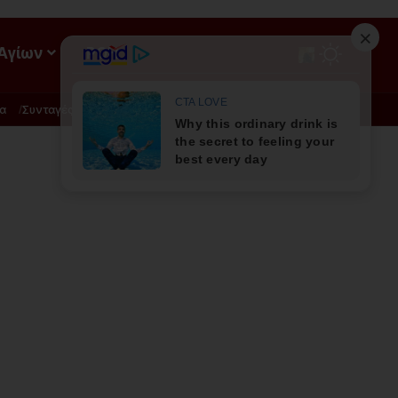
 Αγίων
ΡΟΗ
α
Συνταγές
Διατροφή - Φυσική Ιατρική