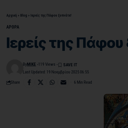
Αρχική
»
Blog
»
Ιερείς της Πάφου ξυπνάτε!
ΑΡΘΡΑ
Ιερείς της Πάφου
By
MIKE
119 Views
Last Updated: 19 Νοεμβρίου 2025 06:55
Share
6 Min Read