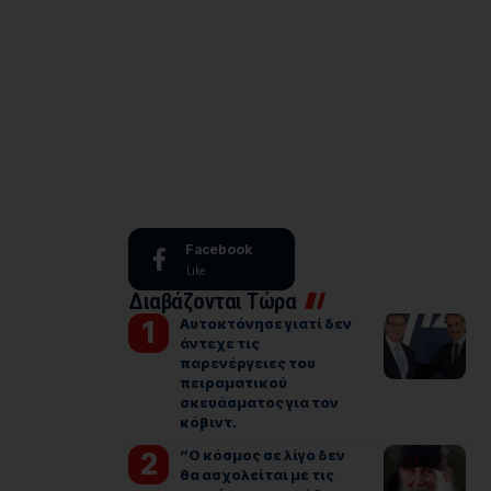
Facebook
Like
Διαβάζονται Τώρα
Αυτοκτόνησε γιατί δεν
άντεχε τις
παρενέργειες του
πειραματικού
σκευάσματος για τον
κόβιντ.
“Ο κόσμος σε λίγο δεν
θα ασχολείται με τις