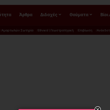
ότητα
Άρθρα
Διδαχές
Θαύματα
Βίοι
Αμαρτωλών Σωτηρία
Εθνικά \ Γεωστρατηγική
Επιβίωση
Ανέκδοτ