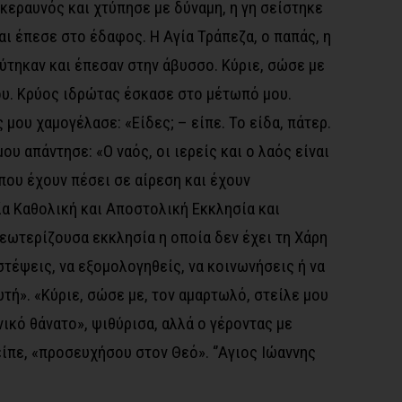
κεραυνός και χτύπησε με δύναμη, η γη σείστηκε
αι έπεσε στο έδαφος. Η Αγία Τράπεζα, ο παπάς, η
ύτηκαν και έπεσαν στην άβυσσο. Κύριε, σώσε με
ου. Κρύος ιδρώτας έσκασε στο μέτωπό μου.
μου χαμογέλασε: «Είδες; – είπε. Το είδα, πάτερ.
μου απάντησε: «Ο ναός, οι ιερείς και ο λαός είναι
 που έχουν πέσει σε αίρεση και έχουν
ία Καθολική και Αποστολική Εκκλησία και
εωτερίζουσα εκκλησία η οποία δεν έχει τη Χάρη
στέψεις, να εξομολογηθείς, να κοινωνήσεις ή να
τή». «Κύριε, σώσε με, τον αμαρτωλό, στείλε μου
νικό θάνατο», ψιθύρισα, αλλά ο γέροντας με
ίπε, «προσευχήσου στον Θεό». ‘’Αγιος Ιώαννης