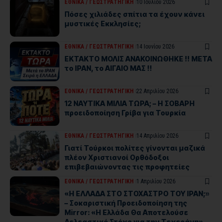
ΕΘΝΙΚΑ / ΓΕΩΣΤΡΑΤHΓΙΚΗ
10 Ιουλίου 2026
Πόσες χιλιάδες σπίτια τα έχουν κάνει
μυστικές Εκκλησίες;
ΕΘΝΙΚΑ / ΓΕΩΣΤΡΑΤHΓΙΚΗ
14 Ιουνίου 2026
ΕΚΤΑΚΤΟ ΜΟΛΙΣ ΑΝΑΚΟΙΝΩΘΗΚΕ !! ΜΕΤΑ
το ΙΡΑΝ, το ΑΙΓΑΙΟ ΜΑΣ !!
ΕΘΝΙΚΑ / ΓΕΩΣΤΡΑΤHΓΙΚΗ
22 Απριλίου 2026
12 NAYTIKA ΜΙΛΙΑ ΤΩΡΑ; – Η ΣΟΒΑΡΗ
προειδοποίηση Γρίβα για Τουρκία
ΕΘΝΙΚΑ / ΓΕΩΣΤΡΑΤHΓΙΚΗ
14 Απριλίου 2026
Γιατί Τούρκοι πολίτες γίνονται μαζικά
πλέον Χριστιανοί Ορθόδοξοι
επιβεβαιώνοντας τις προφητείες
ΕΘΝΙΚΑ / ΓΕΩΣΤΡΑΤHΓΙΚΗ
1 Απριλίου 2026
«Η ΕΛΛΑΔΑ ΣΤΟ ΣΤΟΧΑΣΤΡΟ ΤΟΥ ΙΡΑΝ;»
– Σοκαριστική Προειδοποίηση της
Mirror: «Η Ελλάδα Θα Αποτελούσε
Δελεαστικό Στόχο για την Τεχεράνη»