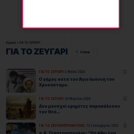
Αρχική
»
ΓΙΑ ΤΟ ΖΕΥΓΑΡΙ
ΓΙΑ ΤΟ ΖΕΥΓΑΡΙ
ΓΙΑ ΤΟ ΖΕΥΓΑΡΙ
2 Μαΐου 2026
Ο γάμος κατά τον Άγιο Ιωάννη τον
Χρυσόστομο.
ΓΙΑ ΤΟ ΖΕΥΓΑΡΙ
30 Μαρτίου 2026
Δυο μοναχοί ερημίτες παρακάλεσαν
τον Θεό…
ΓΙΑ ΤΟ ΖΕΥΓΑΡΙ
ΠΡΟΦΗΤΕΙΕΣ
13 Σεπτεμβρίου 2023
π. Κ. Στρατηγόπουλος: “Θά ἔρθει ἕνα