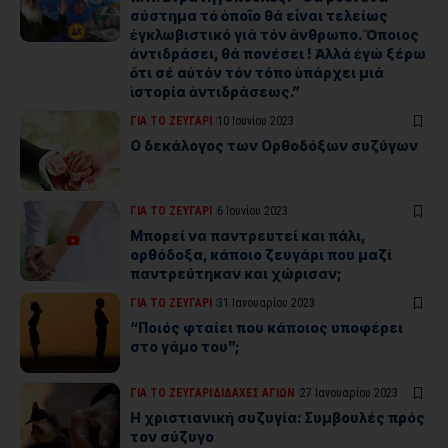
σύστημα τό ὁποῖο θά εἶναι τελείως
ἐγκλωβιστικό γιά τόν ἄνθρωπο. Ὅποιος
ἀντιδράσει, θά πονέσει ! Ἀλλά ἐγώ ξέρω
ὅτι σέ αὐτόν τόν τόπο ὑπάρχει μιά
ἱστορία ἀντιδράσεως.”
ΓΙΑ ΤΟ ΖΕΥΓΑΡΙ
10 Ιουνίου 2023
Ο δεκάλογος των Ορθοδόξων συζύγων
ΓΙΑ ΤΟ ΖΕΥΓΑΡΙ
6 Ιουνίου 2023
Μπορεί να παντρευτεί και πάλι,
ορθόδοξα, κάποιο ζευγάρι που μαζί
παντρεύτηκαν και χώρισαν;
ΓΙΑ ΤΟ ΖΕΥΓΑΡΙ
31 Ιανουαρίου 2023
“Ποιός φταίει που κάποιος υποφέρει
στο γάμο του”;
ΓΙΑ ΤΟ ΖΕΥΓΑΡΙ
ΔΙΔΑΧΕΣ ΑΓΙΩΝ
27 Ιανουαρίου 2023
Η χριστιανική συζυγία: Συμβουλές πρός
τον σύζυγο