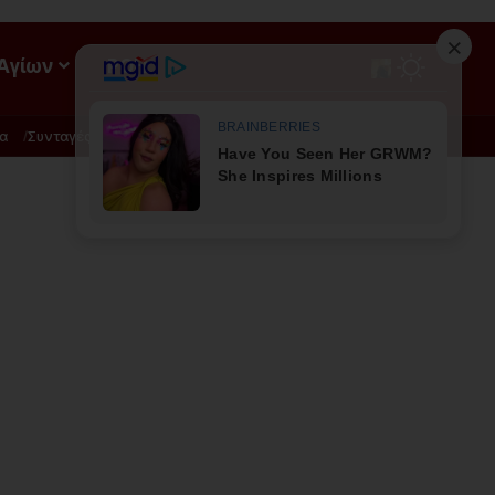
 Αγίων
ΡΟΗ
α
Συνταγές
Διατροφή - Φυσική Ιατρική