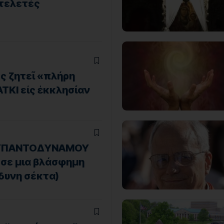
 τελετές
ς ζητεῖ «πλήρη
ΤΚΙ εἰς ἐκκλησίαν
ΟΥΠΑΝΤΟΔΥΝΑΜΟΥ
σε μια βλάσφημη
νδυνη σέκτα)