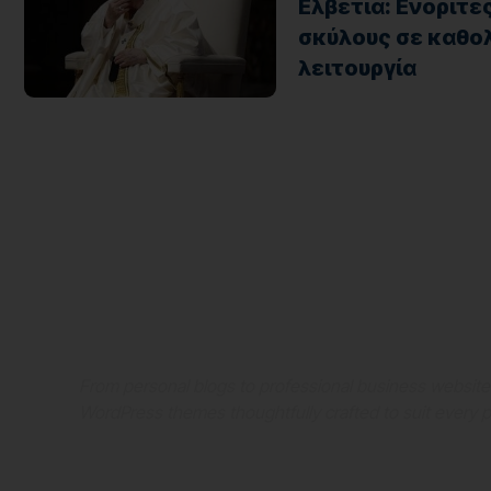
Ελβετία: Ενορίτ
σκύλους σε καθολ
λειτουργία
Where Niche Finds Its 
Match
From personal blogs to professional business websit
WordPress themes thoughtfully crafted to suit every 