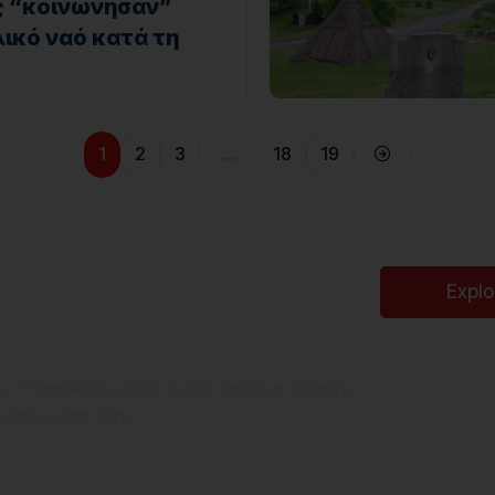
ες “κοινώνησαν”
ικό ναό κατά τη
1
2
3
…
18
19
Perfect WordPress
Expl
es, ThemeRuby offers a wide range of stunning
purpose and niche.