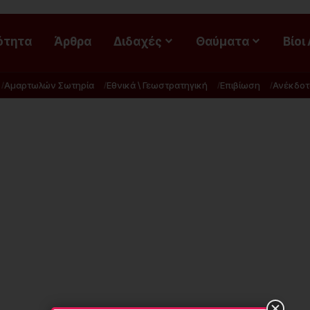
ότητα
Άρθρα
Διδαχές
Θαύματα
Βίοι
Αμαρτωλών Σωτηρία
Εθνικά \ Γεωστρατηγική
Επιβίωση
Ανέκδοτ