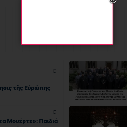
ησις τῆς Εὐρώπης
τα Μουέρτε»: Παιδιά