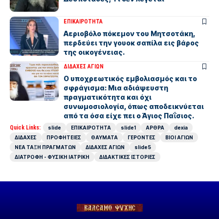
ΕΠΙΚΑΙΡΟΤΗΤΑ
Αεριοβόλο πόκεμον του Μητσοτάκη,
περδεύει την γουοκ σαπίλα εις βάρος
της οικογένειας.
ΔΙΔΑΧΕΣ ΑΓΙΩΝ
Ο υποχρεωτικός εμβολιασμός και το
σφράγισμα: Μια αδιάψευστη
πραγματικότητα και όχι
συνωμοσιολογία, όπως αποδεικνύεται
από τα όσα είχε πει ο Άγιος Παΐσιος.
Quick Links:
slide
ΕΠΙΚΑΙΡΟΤΗΤΑ
slide1
ΑΡΘΡΑ
dexia
ΔΙΔΑΧΕΣ
ΠΡΟΦΗΤΕΙΕΣ
ΘΑΥΜΑΤΑ
ΓΕΡΟΝΤΕΣ
ΒΙΟΙ ΑΓΙΩΝ
ΝΕΑ ΤΑΞΗ ΠΡΑΓΜΑΤΩΝ
ΔΙΔΑΧΕΣ ΑΓΙΩΝ
slide5
ΔΙΑΤΡΟΦΗ - ΦΥΣΙΚΗ ΙΑΤΡΙΚΗ
ΔΙΔΑΚΤΙΚΕΣ ΙΣΤΟΡΙΕΣ