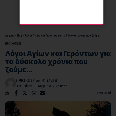
Αρχική
»
Blog
»
Λόγοι Αγίων και Γερόντων για τα δύσκολα χρόνια που ζούμε…
ΠΡΟΦΗΤΕΙΕΣ
Λόγοι Αγίων και Γερόντων για
τα δύσκολα χρόνια που
ζούμε…
By
MIKE
278 Views
Last Updated: 19 Νοεμβρίου 2025 06:57
4 Min Read