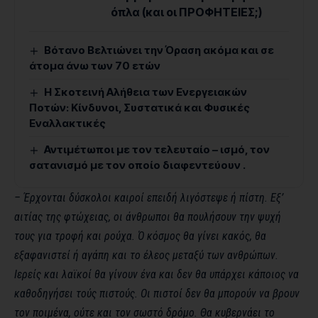
όπλα (και οι ΠΡΟΦΗΤΕΙΕΣ;)
Βότανο Βελτιώνει την Όραση ακόμα και σε
άτομα άνω των 70 ετών
Η Σκοτεινή Αλήθεια των Ενεργειακών
Ποτών: Κίνδυνοι, Συστατικά και Φυσικές
Εναλλακτικές
Αντιμέτωποι με τον τελευταίο – ισμό, τον
σατανισμό με τον οποίο διαφεντεύουν .
– Έρχονται δύσκολοι καιροί επειδή λιγόστεψε ή πίστη. Εξ’
αιτίας της φτώχειας, οι άνθρωποι θα πουλήσουν την ψυχή
τους για τροφή και ρούχα. Ό κόσμος θα γίνει κακός, θα
εξαφανιστεί ή αγάπη και το έλεος μεταξύ των ανθρώπων.
Ιερείς και λαϊκοί θα γίνουν ένα και δεν θα υπάρχει κάποιος να
καθοδηγήσει τούς πιστούς. Οι πιστοί δεν θα μπορούν να βρουν
τον ποιμένα, ούτε και τον σωστό δρόμο. Θα κυβερνάει το