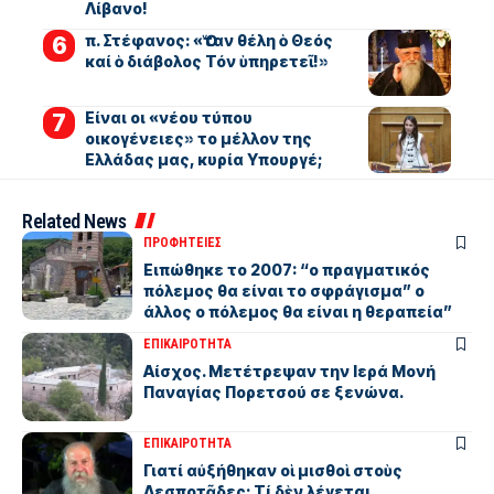
Λίβανο!
π. Στέφανος: «Ὅταν θέλη ὁ Θεός
καί ὁ διάβολος Τόν ὑπηρετεῖ!»
Είναι οι «νέου τύπου
οικογένειες» το μέλλον της
Ελλάδας μας, κυρία Υπουργέ;
Related News
ΠΡΟΦΗΤΕΙΕΣ
Eιπώθηκε το 2007: “ο πραγματικός
πόλεμος θα είναι το σφράγισμα” ο
άλλος ο πόλεμος θα είναι η θεραπεία”
ΕΠΙΚΑΙΡΟΤΗΤΑ
Αίσχος. Μετέτρεψαν την Ιερά Μονή
Παναγίας Πορετσού σε ξενώνα.
ΕΠΙΚΑΙΡΟΤΗΤΑ
Γιατί αὐξήθηκαν οἱ μισθοὶ στοὺς
Δεσποτᾶδες; Τί δὲν λέγεται