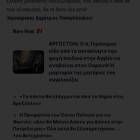
Έλληνες μετανάστες του εξωτερικού, τούς οποίους ό Θεός θα
τούς αξιοποιήσει. Θα τα δείτε όλα αυτά!
(
Ιεροκήρυκας Δημήτριος Παναγόπουλος
)
More Read
ΑΡΓΟΣΤΟΛΙ: Ο π. Γεράσιμος
είδε από το αυτοκίνητο την
ψυχή παιδιού στην Αγγλία να
ανεβαίνει στον Ουρανό! Η
μαρτυρία της μητέρας του
συγκλονίζει
«Τα πάντα θα ελέγχονται από το Θηρίο στις
Βρυξέλλες»
Η Προφητεία του Όσιου Παΐσιου για τις
Φωτιές: «Δεν θα Μείνει Δάσος για Δάσος στην
Πατρίδα μας» Όλα αυτά θα Εξυπηρετήσουν …
τον Αντίχριστο»