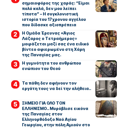
σημαιοφόρος της χαράς: “Είμαι
πολύ καλά, δεν μου λείπει
τίποτα” – Η συγκλονιστική
ιστορία του 17χρονου αγγέλου
που δίδασκε αξιοπρέπεια
Η Ομάδα Έρευνας «Άγιος
Λάζαρος ο Τετραήμερος»
μοιράζεται μαζί σας ένα ειδικό
βίντεο αφιερωμένο στη Χάρη
της Παναγίας μας.
Η γυμνότητα του ανθρώπου
ενώπιον του Θεού
Τα πάθη δεν αφήνουν τον
εργάτη τους να δεί την αλήθεια..
ΣΗΜΕΙΟ ΓΙΑ ΟΛΟ ΤΟΝ
ΕΛΛΗΝΙΣΜΟ.. Μυρόβλισε εικόνα
της Παναγίας στον
Ελληνορθόδοξο Ναό Αγίου
Γεωργίου, στην πόλη Αμιούν στο