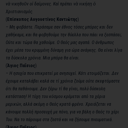
νὰ νικηθοῦν οἱ δαίμονες. Kαὶ πρέπει νὰ νικήσῃ ὁ
Χριστιανισμός.
(
Επίσκοπος Αυγουστίνος Καντιώτης
)
– Μη φοβάστε. Περάσαμε σαν έθνος τόσες μπόρες και δεν
χαθήκαμε, και θα φοβηθούμε την θύελλα που πάει να ξεσπάσει;
Ούτε και τώρα θα χαθούμε. Ο Θεός μας αγαπά. Ο άνθρωπος
έχει μέσα του κρυμμένη δύναμη για ώρα ανάγκης. Θα είναι λίγα
τα δύσκολα χρόνια. Μια μπόρα θα είναι.
(
Άγιος Παΐσιος
)
– Η ησυχία που επικρατεί με ανησυχεί. Κάτι ετοιμάζεται. Δεν
έχουμε καταλάβει καλά σε τί χρόνια ζούμε ούτε σκεφτόμαστε
ότι θα πεθάνουμε. Δεν ξέρω τί θα γίνει, πολύ δύσκολη
κατάσταση! Η τύχη του κόσμου κρέμεται από τα χέρια
μερικών, αλλά ακόμη ο Θεός κρατά φρένο. Χρειάζεται να
κάνουμε πολλή προσευχή με πόνο, για να βάλη ο Θεός το χέρι
Του. Να το πάρουμε στα ζεστά και να ζήσουμε πνευματικά.
(
Άγιος Παΐσιος
)