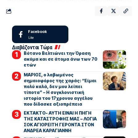
Facebook
Like
Διαβάζονται Τώρα
Βότανο Βελτιώνει την Όραση
ακόμα και σε άτομα άνω των 70
ετών
ΜΑΡΙΟΣ, ο λαβωμένος
σημαιοφόρος της χαράς: “Είμαι
πολύ καλά, δεν μου λείπει
τίποτα” – Η συγκλονιστική
ιστορία του 17χρονου αγγέλου
που δίδασκε αξιοπρέπεια
ΕΚΤΑΚΤΟ- ΑΥΤΗ ΕΙΝΑΙ Η ΠΗΓΗ
ΤΗΣ ΚΑΤΑΣΤΡΟΦΗΣ ΜΑΣ – ΛΟΓΙΑ
ΣΟΚ ΑΓΙΟΡΕΙΤΗ ΓΕΡΟΝΤΑ ΣΤΟΝ
ΑΝΔΡΕΑ ΚΑΡΑΓΙΑΝΝΗ