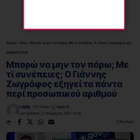
Αρχική
»
Blog
»
Μπορώ να μην τον πάρω; Με τί συνέπειες; Ο Γιάννης Ζωγράφος εξηγεί τα πάντα περί προσωπικού αριθμού
ΕΠΙΚΑΙΡΟΤΗΤΑ
Μπορώ να μην τον πάρω; Με
τί συνέπειες; Ο Γιάννης
Ζωγράφος εξηγεί τα πάντα
περί προσωπικού αριθμού
By
MIKE
755 Views
Last Updated: 21 Νοεμβρίου 2025 13:36
0 Min Read