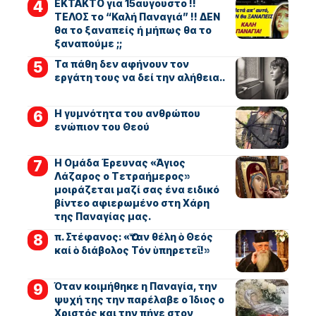
ΕΚΤΑΚΤΟ για 15αυγουστο !!
ΤΕΛΟΣ το “Καλή Παναγιά” !! ΔΕΝ
θα το ξαναπείς ή μήπως θα το
ξαναπούμε ;;
Τα πάθη δεν αφήνουν τον
εργάτη τους να δεί την αλήθεια..
Η γυμνότητα του ανθρώπου
ενώπιον του Θεού
Η Ομάδα Έρευνας «Άγιος
Λάζαρος ο Τετραήμερος»
μοιράζεται μαζί σας ένα ειδικό
βίντεο αφιερωμένο στη Χάρη
της Παναγίας μας.
π. Στέφανος: «Ὅταν θέλη ὁ Θεός
καί ὁ διάβολος Τόν ὑπηρετεῖ!»
Όταν κοιμήθηκε η Παναγία, την
ψυχή της την παρέλαβε ο Ίδιος ο
Χριστός και την πήγε στον