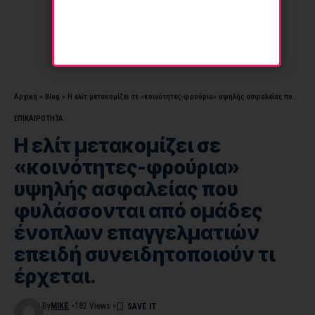
Αρχική
»
Blog
»
Η ελίτ μετακομίζει σε «κοινότητες-φρούρια» υψηλής ασφαλείας που φυλάσσονται από ομάδες ένοπλων επαγγελματιών επειδή συνειδητοποιούν τι έρχεται.
ΕΠΙΚΑΙΡΟΤΗΤΑ
Η ελίτ μετακομίζει σε
«κοινότητες-φρούρια»
υψηλής ασφαλείας που
φυλάσσονται από ομάδες
ένοπλων επαγγελματιών
επειδή συνειδητοποιούν τι
έρχεται.
By
MIKE
182 Views