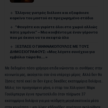
Έλληνας γιατρός διέλυσε και εξαφάνισε
καρκίνο του μαστού σε προχωρημένο στάδιο
“Φευγάτε και γυρίστε όλοι στο χωριό αλλιώς
πάτε χαμένοι” – Μια κουβέντα με έναν γέροντα
που με έκανε να τα σκεφτώ όλα
ΞΕΣΠΑΣΕ Ο ΓΙΑΝΝΝΑΚΟΠΟΥΛΟΣ ΜΕ ΤΟΥΣ
ΔΗΜΟΣΙΟΓΡΑΦΟΥΣ: «Μας λέγατε συνέχεια για
εμβόλιο τώρα θα…. »
Με δεδομένο πόσο γρήγορα επιδεινώνονται οι συνθήκες στην
κοινωνία μας, ακούγεται σαν ένα υπέροχο μέρος. Αλλά δεν θα
ζήσεις ποτέ εκεί αν δεν έχεις δεκάδες εκατομμύρια δολάρια…
Μόλις τον προηγούμενο μήνα, ο σταρ του Χόλιγουντ Μαρκ
Γουόλμπεργκ έγινε πρωτοσέλιδο όταν πλήρωσε 37
εκατομμύρια δολάρια για μια νεόδμητη μεγαλοκατοικία μέσα
στην κοινότητα – και λίγες εβδομάδες αργότερα ακολούθησε