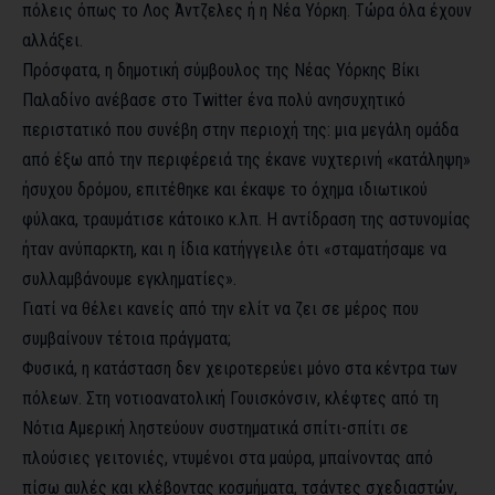
πόλεις όπως το Λος Άντζελες ή η Νέα Υόρκη. Τώρα όλα έχουν
αλλάξει.
Πρόσφατα, η δημοτική σύμβουλος της Νέας Υόρκης Βίκι
Παλαδίνο ανέβασε στο Twitter ένα πολύ ανησυχητικό
περιστατικό που συνέβη στην περιοχή της: μια μεγάλη ομάδα
από έξω από την περιφέρειά της έκανε νυχτερινή «κατάληψη»
ήσυχου δρόμου, επιτέθηκε και έκαψε το όχημα ιδιωτικού
φύλακα, τραυμάτισε κάτοικο κ.λπ. Η αντίδραση της αστυνομίας
ήταν ανύπαρκτη, και η ίδια κατήγγειλε ότι «σταματήσαμε να
συλλαμβάνουμε εγκληματίες».
Γιατί να θέλει κανείς από την ελίτ να ζει σε μέρος που
συμβαίνουν τέτοια πράγματα;
Φυσικά, η κατάσταση δεν χειροτερεύει μόνο στα κέντρα των
πόλεων. Στη νοτιοανατολική Γουισκόνσιν, κλέφτες από τη
Νότια Αμερική ληστεύουν συστηματικά σπίτι-σπίτι σε
πλούσιες γειτονιές, ντυμένοι στα μαύρα, μπαίνοντας από
πίσω αυλές και κλέβοντας κοσμήματα, τσάντες σχεδιαστών,