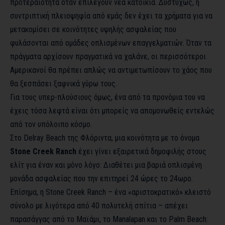
προτεραιότητα όταν επιλέγουν νέα κατοικία. Δυστυχώς, η
συντριπτική πλειοψηφία από εμάς δεν έχει τα χρήματα για να
μετακομίσει σε κοινότητες υψηλής ασφαλείας που
φυλάσονται από ομάδες οπλισμένων επαγγελματιών. Όταν τα
πράγματα αρχίσουν πραγματικά να χαλάνε, οι περισσότεροι
Αμερικανοί θα πρέπει απλώς να αντιμετωπίσουν το χάος που
θα ξεσπάσει ξαφνικά γύρω τους.
Για τους υπερ-πλούσιους όμως, ένα από τα προνόμια του να
έχεις τόσα λεφτά είναι ότι μπορείς να απομονωθείς εντελώς
από τον υπόλοιπο κόσμο.
Στο Delray Beach της Φλόριντα, μια κοινότητα με το όνομα
Stone Creek Ranch
έχει γίνει εξαιρετικά δημοφιλής στους
ελίτ για έναν και μόνο λόγο: Διαθέτει μια βαριά οπλισμένη
μονάδα ασφαλείας που την επιτηρεί 24 ώρες το 24ωρο.
Επίσημα, η Stone Creek Ranch – ένα «αριστοκρατικό» κλειστό
σύνολο με λιγότερα από 40 πολυτελή σπίτια – απέχει
παρασάγγας από το Μαϊάμι, το Manalapan και το Palm Beach: