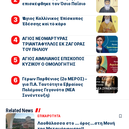
επισκέφθηκε τον Όσιο Παΐσιο
Ὁ Ἅγιος Καλλίνικος Ἐπίσκοπος
Ἐδέσσης καὶ τὸ κάρο
ΑΓΙΟΣ ΝΕΟΜΑΡΤΥΡΑΣ
ΤΡΙΑΝΤΑΦΥΛΛΟΣ ΕΚ ΖΑΓΟΡΑΣ
ΤΟΥ ΠΗΛΙΟΥ
ΑΓΙΟΣ ΑΙΜΙΛΙΑΝΟΣ ΕΠΙΣΚΟΠΟΣ
ΚΥΖΙΚΟΥ Ο ΟΜΟΛΟΓΗΤΗΣ
Γέρων Παρθένιος (2ο ΜΕΡΟΣ) –
για Π.Α. Ταυτότητα Εβραίους
Πολέμους Γεγονότα (ΝΕΑ
Συνέντευξη)
Related News
ΕΠΙΚΑΙΡΟΤΗΤΑ
Λαοθάλασσα στο …. όρος….στη Μονή
της Μεταμόρφωσης!!