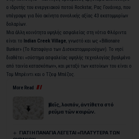
ο ιδρυτής του ενεργειακού ποτού Rockstar, Ρας Γουάινερ, που
υπέγραψε για δύο ακίνητα συνολικής αξίας 43 εκατομμυρίων
δολαρίων.
Μια άλλη κοινότητα υψηλής ασφαλείας στη νότια Φλόριντα
είναι το
Indian Creek Village
, γνωστό και ως «Billionaire
Bunker» (Το Καταφύγιο των Δισεκατομμυριούχων). Το νησί
διαθέτει «σύστημα ασφαλείας υψηλής τεχνολογίας βγαλμένο
από ταινία κατασκόπων», και μεταξύ των κατοίκων του είναι ο
Τομ Μπρέιντι και ο Τζεφ Μπέζος.
More Read
Ἐμεῖς, λοιπόν, ἀντίθετα στό
ρεῦμα τῶν καιρῶν.
ΓΙΑΤΙ Η ΠΑΝΑΓΙΑ ΛΕΓΕΤΑΙ «ΠΛΑΤΥΤΕΡΑ ΤΩΝ