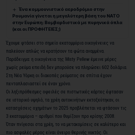
Ένα κομμουνιστικό αεροδρόμιο στην
Ρουμανία γίνεται η μεγαλύτερη βάση του ΝΑΤΟ
στην Ευρώπη: Βομβαρδιστικά με πυρηνικά όπλα
(και οι ΠΡΟΦΗΤΕΙΕΣ;)
Έχουμε φτάσει στο σημείο εκατομμύρια οικογένειες να
παλεύουν απλώς να κρατήσουν τα φώτα αναμμένα.
Παράδειγμα: η οικογένεια της Misty Pellew έμεινε μέρες
χωρίς ρεύμα επειδή δεν μπορούσε να πληρώσει 602 δολάρια.
Στη Νέα Υόρκη οι διακοπές ρεύματος σε σπίτια έχουν
πενταπλασιαστεί σε έναν χρόνο.
Οι ληξιπρόθεσμες οφειλές σε πιστωτικές κάρτες έφτασαν
σε ιστορικό υψηλό, τα χρέη αυτοκινήτων εκτοξεύτηκαν, οι
κατασχέσεις οχημάτων το 2025 προβλέπεται να φτάσουν τις
3 εκατομμύρια – αριθμοί που θυμίζουν προ κρίσης 2008.
Όταν πνίγεσαι στα χρέη, το να μετακομίσεις σε καλύτερο και
πιο ασφαλές μέρος είναι όνειρο θερινής νυκτός. Οι