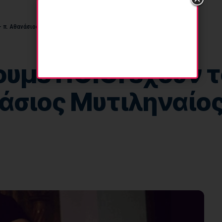
 π. Αθανάσιος Μυτιληναίος
υμε ΠΟΙΟΙ έχουν 
νάσιος Μυτιληναίο