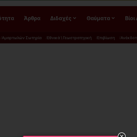
ότητα
Άρθρα
Διδαχές
Θαύματα
Βίοι
Αμαρτωλών Σωτηρία
Εθνικά \ Γεωστρατηγική
Επιβίωση
Ανέκδοτ