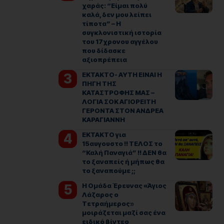
χαράς: “Είμαι πολύ
καλά, δεν μου λείπει
τίποτα” – Η
συγκλονιστική ιστορία
του 17χρονου αγγέλου
που δίδασκε
αξιοπρέπεια
ΕΚΤΑΚΤΟ- ΑΥΤΗ ΕΙΝΑΙ Η
ΠΗΓΗ ΤΗΣ
ΚΑΤΑΣΤΡΟΦΗΣ ΜΑΣ –
ΛΟΓΙΑ ΣΟΚ ΑΓΙΟΡΕΙΤΗ
ΓΕΡΟΝΤΑ ΣΤΟΝ ΑΝΔΡΕΑ
ΚΑΡΑΓΙΑΝΝΗ
ΕΚΤΑΚΤΟ για
15αυγουστο !! ΤΕΛΟΣ το
“Καλή Παναγιά” !! ΔΕΝ θα
το ξαναπείς ή μήπως θα
το ξαναπούμε ;;
Η Ομάδα Έρευνας «Άγιος
Λάζαρος ο
Τετραήμερος»
μοιράζεται μαζί σας ένα
ειδικό βίντεο