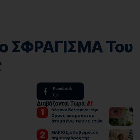
το ΣΦΡΑΓΙΣΜΑ Του
ς
Facebook
Like
Διαβάζονται Τώρα
Βότανο Βελτιώνει την
Όραση ακόμα και σε
άτομα άνω των 70 ετών
ΜΑΡΙΟΣ, ο λαβωμένος
σημαιοφόρος της