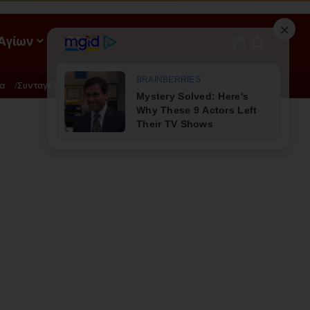
 Αγίων
ΡΟΗ
α
Συνταγές
Διατροφή - Φυσική Ιατρική