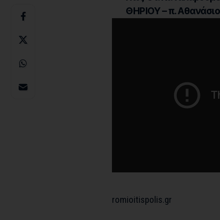
ΘΗΡΙΟΥ – π. Αθανάσι
romioitispolis.gr