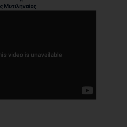
ος Μυτιληναίος