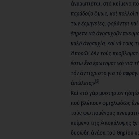
ἀναρωτιέται, στό κείμενο πο
παράδοξο ὅμως, καί πολλοὶ π
των ἐρμηνείες, φοβάνται κα
ἔπρεπε νὰ ἀνησυχοῦν πνευματ
καλή ἀνησυχία, καί νά τούς 
Ἀπορῶ! δέν τούς προβληματίζ
ἔστω ἕνα ἑρωτηματικό γιὰ τῆ
τόν ἀντίχριστο για τό σφράγ
[2]
ἀπώλεια;»
Καί «τὸ γὰρ μυστήριον ἤδη ἐ
πού βλέπουν ὀμιχλωδῶς ἕνε
τούς φωτισμένους πνευματικο
κείμενο τῆς Ἀποκάλυψης ξετ
δυσώδη ἀνάσα τοῦ Θηρίου κα