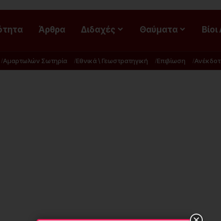
ότητα
Άρθρα
Διδαχές
Θαύματα
Βίοι
Αμαρτωλών Σωτηρία
Εθνικά \ Γεωστρατηγική
Επιβίωση
Ανέκδοτ