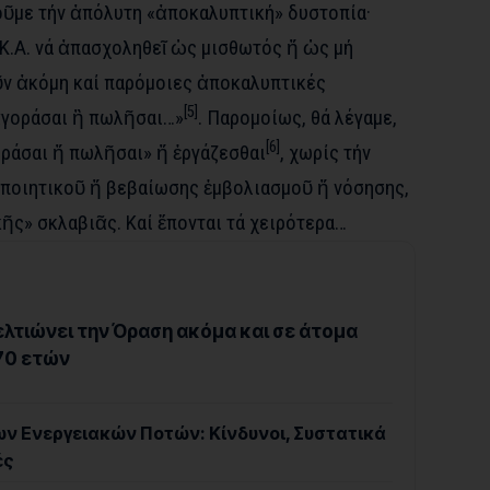
οῦμε τήν ἀπόλυτη «ἀποκαλυπτική» δυστοπία·
Κ.Α. νά ἀπασχοληθεῖ ὡς μισθωτός ἤ ὡς μή
ν ἀκόμη καί παρόμοιες ἀποκαλυπτικές
[5]
γοράσαι ἢ πωλῆσαι…»
.
Παρομοίως, θά λέγαμε,
[6]
οράσαι ἤ πωλῆσαι» ἤ ἐργάζεσθαι
, χωρίς τήν
οποιητικοῦ ἤ βεβαίωσης ἐμβολιασμοῦ ἤ νόσησης,
ῆς» σκλαβιᾶς. Καί ἕπονται τά χειρότερα…
λτιώνει την Όραση ακόμα και σε άτομα
70 ετών
ων Ενεργειακών Ποτών: Κίνδυνοι, Συστατικά
ές