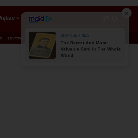
 Αγίων
ΡΟΗ
α
Συνταγές
Διατροφή - Φυσική Ιατρική