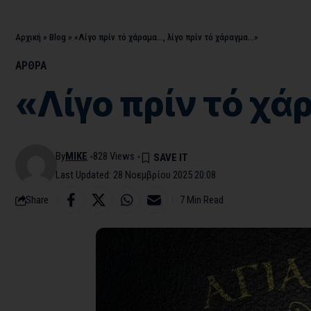
Αρχική
»
Blog
»
«Λίγο πρίν τό χάραμα…, λίγο πρίν τό χάραγμα…»
ΑΡΘΡΑ
«Λίγο πρίν τό χά
By
MIKE
828 Views
Last Updated: 28 Νοεμβρίου 2025 20:08
Share
7 Min Read