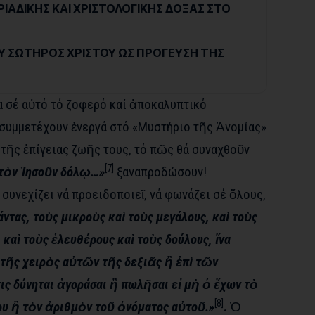
ΙΑΔΙΚΗΣ ΚΑΙ ΧΡΙΣΤΟΛΟΓΙΚΗΣ ΔΟΞΑΣ ΣΤΟ
 ΣΩΤΗΡΟΣ ΧΡΙΣΤΟΥ ΩΣ ΠΡΟΓΕΥΣΗ ΤΗΣ
α σέ αὐτό τό ζοφερό καί ἀποκαλυπτικό
 συμμετέχουν ἐνεργά στό «Μυστήριο τῆς Ἀνομίας»
τῆς ἐπίγειας ζωῆς τους, τό πῶς θά συναχθοῦν
[7]
 τὸν Ἰησοῦν δόλῳ…»
ξαναπροδώσουν!
 συνεχίζει νά προειδοποιεῖ, νά φωνάζει σέ ὅλους,
πάντας, τοὺς μικροὺς καὶ τοὺς μεγάλους, καὶ τοὺς
 καὶ τοὺς ἐλευθέρους καὶ τοὺς δούλους, ἵνα
 τῆς χειρὸς αὐτῶν τῆς δεξιᾶς ἢ ἐπὶ τῶν
ις δύνηται ἀγοράσαι ἢ πωλῆσαι εἰ μὴ ὁ ἔχων τὸ
[8]
ου ἢ τὸν ἀριθμὸν τοῦ ὀνόματος αὐτοῦ.
»
.
Ὁ