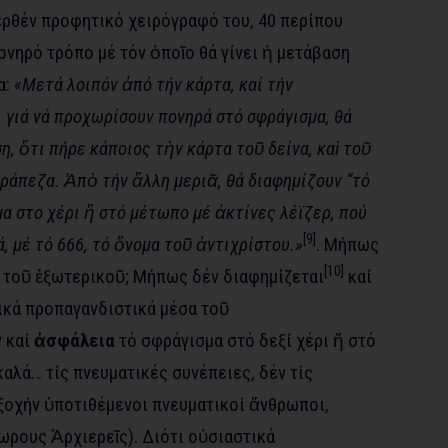
ρθέν προφητικό χειρόγραφό του, 40 περίπου
πονηρό τρόπο μέ τόν ὁποῖο θά γίνει ἡ μετάβαση
α:
«Μετά λοιπόν ἀπό τήν κάρτα, καί τήν
 γιά νά προχωρίσουν πονηρά στό σφράγισμα, θά
η, ὅτι πήρε κάποιος τὴν κάρτα τοῦ δείνα, καὶ τοῦ
ράπεζα. Ἀπὸ τήν ἄλλη μεριᾶ, θά διαφημίζουν “τό
μα στο χέρι ἢ στό μέτωπο μέ ἀκτίνες λέϊζερ, πού
[9]
, μέ τό 666, τό ὅνομα τοῦ ἀντιχρίστου.»
. Μήπως
[10]
 τοῦ ἐξωτερικοῦ; Μήπως δέν διαφημίζεται
καί
ζικά προπαγανδιστικά μέσα τοῦ
 καί
ἀσφάλεια
τό σφράγισμα στό δεξί χέρι ἤ στό
ί καλά… τίς πνευματικές συνέπειες, δέν τίς
ἐξοχήν ὑποτιθέμενοι πνευματικοί ἄνθρωποι,
ωρους Ἀρχιερεῖς). Διότι οὐσιαστικά