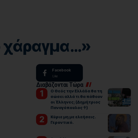
τό χάραγμα…»
Facebook
Like
Διαβάζονται Τώρα
Ο Θεός την Ελλάδα θα τη
σώσει αλλά τι θα πάθουν
οι Έλληνες; (Δημήτριος
Παναγόπουλος ♰)
Kύριε μη με ελεήσεις.
Γεροντικό.