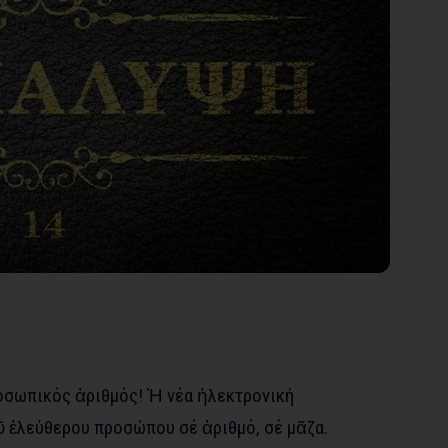
οσωπικός ἀριθμός! Ἡ νέα ἠλεκτρονική
ῦ ἐλεύθερου προσώπου σέ ἀριθμό, σέ μᾶζα.