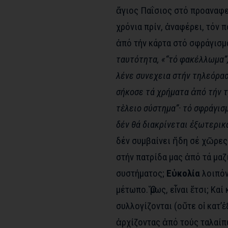
ἅγιος Παΐσιος στό προαναφε
χρόνια πρίν, ἀναφέρει, τόν 
ἀπό τήν κάρτα στό σφράγισμ
ταυτότητα, «“τό φακέλλωμα”,
λένε συνεχεια στήν τηλεόρασ
σήκοσε τά χρήματα ἀπό τήν τ
τὲλειο σύστημα”· τό σφράγισ
δέν θά διακρίνεται ἐξωτερικά
δέν συμβαίνει ἤδη σέ χῶρες
στήν πατρίδα μας ἀπό τά μα
συστήματος;
Εὐκολία
λοιπόν
μέτωπο. Ὅμως, εἶναι ἔτσι; Κα
συλλογίζονται (οὔτε οἱ κατ’
ἀρχίζοντας ἀπό τούς ταλαίπ