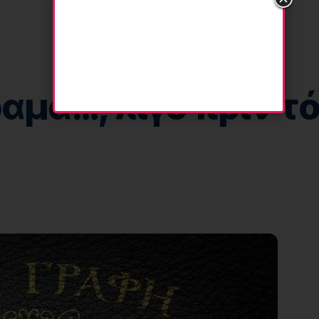
ραμα…, λίγο πρίν 