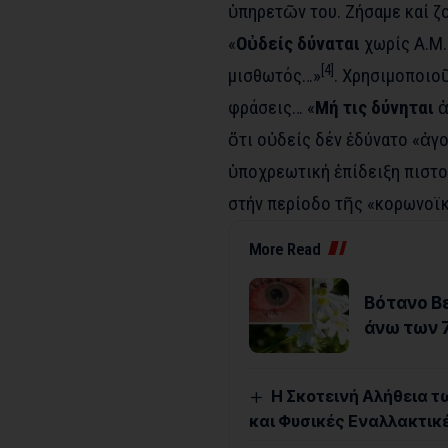
ὑπηρετῶν του. Ζήσαμε καί ζ
«
Οὐδείς δύναται
χωρίς Α.Μ.
[4]
μισθωτός…»
.
Χρησιμοποιοῦ
φράσεις…
«
Μή τις δύνηται
ἀ
ὅτι οὐδείς δέν ἐδύνατο «ἀγ
ὑποχρεωτική ἐπίδειξη πιστ
στήν περίοδο τῆς «κορωνοϊκ
More Read
Βότανο Βε
άνω των 
Η Σκοτεινή Αλήθεια τ
και Φυσικές Εναλλακτικ