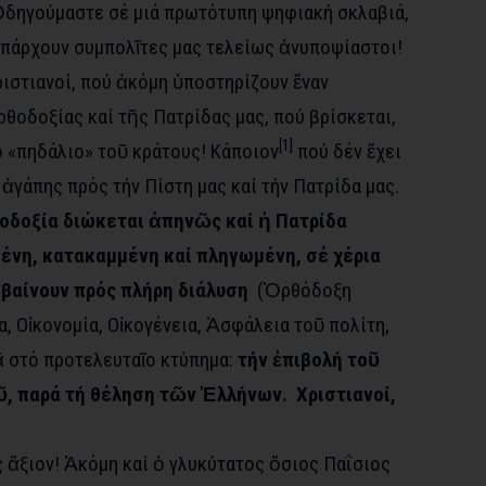
Ὁδηγούμαστε σέ μιά πρωτότυπη ψηφιακή σκλαβιά,
ὑπάρχουν συμπολῖτες μας τελείως ἀνυποψίαστοι!
ιστιανοί, πού ἀκόμη ὑποστηρίζουν ἕναν
θοδοξίας καί τῆς Πατρίδας μας, πού βρίσκεται,
[1]
 «πηδάλιο» τοῦ κράτους! Κάποιον
πού δέν ἔχει
 ἀγάπης πρός τήν Πίστη μας καί τήν Πατρίδα μας.
δοξία διώκεται ἀπηνῶς καί ἡ Πατρίδα
ένη, κατακαμμένη καί πληγωμένη, σέ χέρια
 βαίνουν πρός πλήρη διάλυση
(Ὀρθόδοξη
α, Οἰκονομία, Οἰκογένεια, Ἀσφάλεια τοῦ πολίτη,
 στό προτελευταῖο κτύπημα:
τήν ἐπιβολή τοῦ
 παρά τή θέληση τῶν Ἑλλήνων. Χριστιανοί,
ς ἄξιον! Ἀκόμη καί ὁ γλυκύτατος ὅσιος Παΐσιος