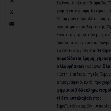
Σφίγγει ὁ κλοιός διαρκῶς. 
χωρίς ἐπιστροφή. Κι ὅμως, 
Ὑπάρχουν συμπολῖτες μας χρ
ἀφορισμένο, πολέμιο τῆς Ὀρ
λόγῳ τῶν ἁμαρτιῶν μας, στό
δώσει οὔτε ἕνα μικρό δεῖγμα
Τό ἀντίθετο μάλιστα:
Ἡ Ὀρθο
παραδίδεται ἔρημη, γηρασμ
ἀλλοθρήσκων!
Καί ἐνῶ
ὅλα
Πίστη, Παιδεία, Ὑγεία, Ἄμυν
Δημογραφικό, κλπ), προχωρᾶ
ψηφιακοῦ ὁλοκληρωτισμοῦ,
τί δέν καταλαβαίνετε;
Σημεῖα τῶν καιρῶν!; Ἀπορία