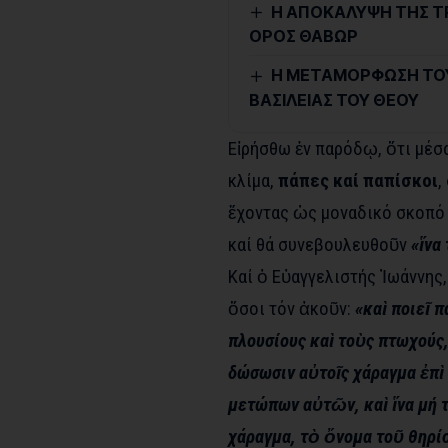
Η ΑΠΟΚΑΛΥΨΗ ΤΗΣ ΤΡ
ΟΡΟΣ ΘΑΒΩΡ
Η ΜΕΤΑΜΟΡΦΩΣΗ ΤΟΥ
ΒΑΣΙΛΕΙΑΣ ΤΟΥ ΘΕΟΥ
Εἰρήσθω ἐν παρόδῳ, ὅτι μέσ
κλίμα,
πάπες καί παπίσκοι
,
ἔχοντας ὡς μοναδικό σκοπό 
καί θά συνεβουλευθοῦν
«ἵνα
Καί ὁ Εὐαγγελιστής Ἰωάννης,
ὅσοι τόν ἀκοῦν:
«καὶ ποιεῖ 
πλουσίους καὶ τοὺς πτωχούς,
δώσωσιν αὐτοῖς χάραγμα ἐπὶ
μετώπων αὐτῶν, καὶ ἵνα μή τ
χάραγμα, τὸ ὄνομα τοῦ θηρί