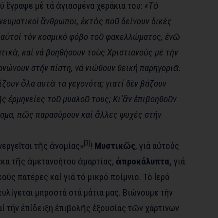
ύ ἔγραψε μέ τά ἁγιασμένα χεράκια του:
«Τὸ
νευματικοὶ ἄνθρωποι, ἐκτὸς ποῦ δείνουν δικές
ί αὐτοί τόν κοσμικό φόβο τοῦ φακελλώματος, ἐνῶ
ικὰ, καί νά βοηθήσουν τοὺς Χριστιανοὺς μέ τήν
τονώνουν στήν πίστη, νά νιώθουν θεϊκή παρηγοριᾶ.
ουν ὅλα αυτὰ τα γεγονότα; γιατί δὲν βάζουν
ς ἐρμηνείες τοῦ μυαλοῦ τους; Κι’ἄν ἐπιβοηθοῦν
ισμα, πῶς παρασύρουν καί ἄλλες ψυχές στήν
[3]
νεργεῖται τῆς ἀνομίας»
!
Μυστικῶς
, γιά αὐτούς
κα τῆς ἀμετανοήτου ἁμαρτίας,
ἀπροκάλυπτα,
γιά
ύς πατέρες καί γιά τό μικρό ποίμνιο. Τό ἱερό
υλίγεται μπροστά στά μάτια μας. Βιώνουμε τήν
ί τήν ἐπίδειξη ἐπιβολῆς ἐξουσίας τῶν χάρτινων