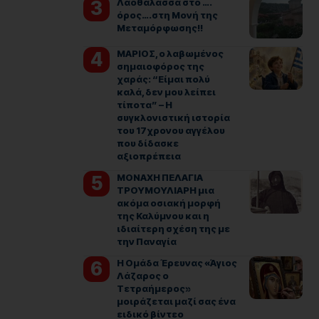
Λαοθάλασσα στο ….
όρος….στη Μονή της
Μεταμόρφωσης!!
ΜΑΡΙΟΣ, ο λαβωμένος
σημαιοφόρος της
χαράς: “Είμαι πολύ
καλά, δεν μου λείπει
τίποτα” – Η
συγκλονιστική ιστορία
του 17χρονου αγγέλου
που δίδασκε
αξιοπρέπεια
ΜΟΝΑΧΗ ΠΕΛΑΓΙΑ
ΤΡΟΥΜΟΥΛΙΑΡΗ μια
ακόμα οσιακή μορφή
της Καλύμνου και η
ιδιαίτερη σχέση της με
την Παναγία
Η Ομάδα Έρευνας «Άγιος
Λάζαρος ο
Τετραήμερος»
μοιράζεται μαζί σας ένα
ειδικό βίντεο