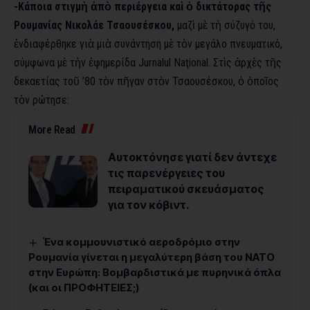
-Κάποια στιγμὴ ἀπὸ περιέργεια καὶ ὁ δικτάτορας τῆς
Ρουμανίας Νικολάε Τσαουσέσκου,
μαζὶ μὲ τὴ σύζυγό του,
ἐνδιαφέρθηκε γιὰ μιὰ συνάντηση μὲ τὸν μεγάλο πνευματικό,
σύμφωνα μὲ τὴν ἐφημερίδα Jurnalul Naţional. Στὶς ἀρχὲς τῆς
δεκαετίας τοῦ ’80 τὸν πῆγαν στὸν Τσαουσέσκου, ὁ ὁποῖος
τὸν ρώτησε:
More Read
Αυτοκτόνησε γιατί δεν άντεχε
τις παρενέργειες του
πειραματικού σκευάσματος
για τον κόβιντ.
Ένα κομμουνιστικό αεροδρόμιο στην
Ρουμανία γίνεται η μεγαλύτερη βάση του ΝΑΤΟ
στην Ευρώπη: Βομβαρδιστικά με πυρηνικά όπλα
(και οι ΠΡΟΦΗΤΕΙΕΣ;)