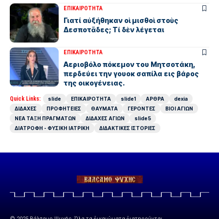
ΕΠΙΚΑΙΡΟΤΗΤΑ
Γιατί αὐξήθηκαν οἱ μισθοὶ στοὺς
Δεσποτᾶδες; Τί δὲν λέγεται
ΕΠΙΚΑΙΡΟΤΗΤΑ
Αεριοβόλο πόκεμον του Μητσοτάκη,
περδεύει την γουοκ σαπίλα εις βάρος
της οικογένειας.
Quick Links:
slide
ΕΠΙΚΑΙΡΟΤΗΤΑ
slide1
ΑΡΘΡΑ
dexia
ΔΙΔΑΧΕΣ
ΠΡΟΦΗΤΕΙΕΣ
ΘΑΥΜΑΤΑ
ΓΕΡΟΝΤΕΣ
ΒΙΟΙ ΑΓΙΩΝ
ΝΕΑ ΤΑΞΗ ΠΡΑΓΜΑΤΩΝ
ΔΙΔΑΧΕΣ ΑΓΙΩΝ
slide5
ΔΙΑΤΡΟΦΗ - ΦΥΣΙΚΗ ΙΑΤΡΙΚΗ
ΔΙΔΑΚΤΙΚΕΣ ΙΣΤΟΡΙΕΣ
© 2025 Βάλσαμο Ψυχής. Όλα τα δικαιώματα διατηρούνται.