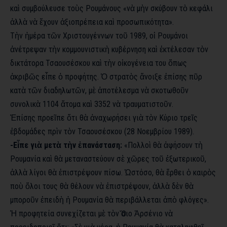
καὶ συμβούλευσε τοὺς Ρουμάνους «νὰ μὴν σκύβουν τὸ κεφάλι
ἀλλὰ νὰ ἔχουν ἀξιοπρέπεια καὶ προσωπικότητα».
Τὴν ἡμέρα τῶν Χριστουγέννων τοῦ 1989, οἱ Ρουμάνοι
ἀνέτρεψαν τὴν κομμουνιστικὴ κυβέρνηση καὶ ἐκτέλεσαν τὸν
δικτάτορα Τσαουσέσκου καὶ τὴν οἰκογένεια του ὅπως
ἀκριβῶς εἶπε ὁ προφήτης. Ὁ στρατὸς ἄνοιξε ἐπίσης πῦρ
κατὰ τῶν διαδηλωτῶν, μὲ ἀποτέλεσμα νὰ σκοτωθοῦν
συνολικὰ 1104 ἄτομα καὶ 3352 νὰ τραυματιστοῦν.
Ἐπίσης προεῖπε ὅτι θὰ ἀναχωρήσει γιὰ τὸν Κύριο τρεῖς
ἑβδομάδες πρὶν τὸν Τσαουσέσκου (28 Νοεμβρίου 1989).
-Εἶπε γιὰ μετὰ τὴν ἐπανάσταση:
«Πολλοὶ θὰ ἀφήσουν τὴ
Ρουμανία καὶ θὰ μεταναστεύουν σὲ χῶρες τοῦ ἐξωτερικοῦ,
ἀλλὰ λίγοι θὰ ἐπιστρέψουν πίσω. Ὡστόσο, θὰ ἔρθει ὁ καιρὸς
ποὺ ὅλοι τους θὰ θέλουν νὰ ἐπιστρέψουν, ἀλλὰ δὲν θὰ
μποροῦν ἐπειδὴ ἡ Ρουμανία θὰ περιβάλλεται ἀπὸ φλόγες».
Ἡ προφητεία συνεχίζεται μὲ τὸν Ὅσιο Ἀρσένιο νὰ