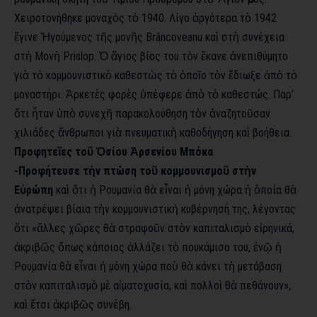
Χειροτονήθηκε μοναχὸς τὸ 1940. Λίγο ἀργότερα τὸ 1942
ἔγινε Ἡγούμενος τῆς μονῆς Brâncoveanu καὶ στὴ συνέχεια
στὴ Μονὴ Prislop. Ὁ ἅγιος βίος του τὸν ἔκανε ἀνεπιθύμητο
γιὰ τὸ κομμουνιστικὸ καθεστὼς τὸ ὁποῖο τὸν ἔδιωξε ἀπὸ τὸ
μοναστήρι. Ἀρκετὲς φορὲς ὑπέφερε ἀπὸ τὸ καθεστώς. Παρ’
ὅτι ἦταν ὑπὸ συνεχῆ παρακολούθηση τὸν ἀναζητοῦσαν
χιλιάδες ἄνθρωποι γιὰ πνευματικὴ καθοδήγηση καὶ βοήθεια.
Προφητεῖες τοῦ Ὁσίου Ἀρσενίου Μπόκα
-Προφήτευσε τὴν πτώση τοῦ κομμουνισμοῦ στὴν
Εὐρώπη
καὶ ὅτι ἡ Ρουμανία θὰ εἶναι ἡ μόνη χώρα ἡ ὁποία θὰ
ἀνατρέψει βίαια τὴν κομμουνιστικὴ κυβέρνησή της, λέγοντας
ὅτι «ἄλλες χῶρες θὰ στραφοῦν στὸν καπιταλισμὸ εἰρηνικά,
ἀκριβῶς ὅπως κάποιος ἀλλάζει τὸ πουκάμισο του, ἐνῷ ἡ
Ρουμανία θὰ εἶναι ἡ μόνη χώρα ποὺ θὰ κάνει τὴ μετάβαση
στὸν καπιταλισμὸ μὲ αἱματοχυσία, καὶ πολλοὶ θὰ πεθάνουν»,
καὶ ἔτσι ἀκριβῶς συνέβη.