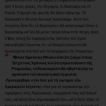
προειδοποιεῖ ὅτι: «Σὲ μιὰ μέρα, ἡ Ρουμανία θὰ καταληφθεῖ
ἀπὸ 3 ξένες χῶρες, τὴν Οὑγγαρία, τὴ Βουλγαρία καὶ τὴ
Ρωσία. Ἡ βροχὴ τῆς φωτιᾶς θὰ πέσει πάνω της. Τὸ
Βουκουρέστι θὰ γίνει δεύτερη Ἱερουσαλήμ». Αὐτὸ ποὺ
ἐννοοῦσε ἦταν ὅτι τὸ Βουκουρέστι θὰ καταστραφεῖ ὅπως ἡ
Ἱερουσαλὴμ καὶ δὲν θὰ μείνει πέτρα πάνω στὴν πέτρα, ἀλλὰ
ὁ Ὅσιος συνεχίζει παρηγορῶντας ἐκείνους ποὺ ἔχουν
πανικοβληθεῖ λέγοντας ὅτι «ἡ Παναγία γονατιστὴ θὰ
προσεύχεται στὸ Θεὸ γιὰ τὴ συγχώρεση τῆς Ρουμανίας».
-Ὁ Ὅσιος Ἀρσένιος Μπόκα εἶπε ὅτι ζοῦμε στοὺς
Ἔσχατους Χρόνους καὶ ὅτι ἡ πρωτεύουσα τῆς
Ρουμανίας, τὸ Βουκουρέστι θὰ σβηστεῖ ἀπὸ τὸ
πρόσωπο τοῦ πλανήτη ἀπὸ τὴ φωτιά.
-Προσευχήθηκε στὸν Θεὸ γιὰ τὴ σωτηρία τῶν
Ἀμερικανῶν λέγοντας:
«Θεέ μου σὲ παρακαλοῦμε μὴν
τιμωρήσεις τοὺς Ἀμερικανούς, συγχώρεσέ τους καὶ ἐλέησέ
τους, καὶ αὐτοὶ εἶναι δημιουργήματά Σου», καὶ ὁ Θεὸς πῆρε τὸ
πνεῦμα του καὶ τοῦ ἔδειξε σὲ τί κατάσταση εἶναι πραγματικὰ