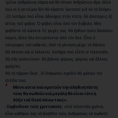
τρῶνε ἀνθρώπινη σάρκα καὶ θὰ πίνουν ἀνθρώπινο αἷμα, ἀλλὰ
ἐγὼ κι ἡ γενιά μου δὲν θὰ εἴμαστε ζωντανοὶ γιὰ νὰ τὰ δοῦμε».
«Σὲ λυπᾶμαι ποὺ εἶσαι ἀδύναμος στὴν πίστη. Θὰ ἀποτύχεις ἐξ
αἰτίας τοῦ φόβου. Ὁ φόβος εἶναι ἀπὸ τὸν διάβολο. Μὴν
φοβᾶστε νὰ σώσετε τὶς ψυχές σας. Θὰ ἔρθουν πολὺ δύσκολοι
καιροί, ἀλλὰ ὅλα ἐπιτρέπονται ἀπὸ τὸν Θεό. Εἶναι ὁ
σύντροφος τοῦ καθενός, ἀπὸ τὴ γέννηση μέχρι τὸ θάνατο.
Θὰ πέσουν καὶ οἱ ἐκλεκτοί. Λυπᾶμαι ποὺ εἶστε οἱ τελευταῖοι.
Θὰ σᾶς κοσκινίσουν. Θὰ βάλουν φόρους, φόρους καὶ ἄλλους
φράχτες.
Θὰ τὰ πάρουν ὅλα!… Οἱ ἄνθρωποι σχεδὸν θὰ χάσουν τὴν
ἐλπίδα τους.
Μόνο αὐτοὶ ποὺ κρατοῦν τὴν ἀληθινὴ πίστη
τους θὰ σωθοῦν καὶ μεγάλη θὰ εἶναι τότε ἡ
δόξα τοῦ Θεοῦ πάνω τους».
-Συμβούλευε τοὺς χριστιανούς:
«στὰ τελευταῖα χρόνια,
εἶναι καθῆκον σας νὰ βοηθᾶτε τοὺς ἀνθρώπους νὰ σωθοῦν