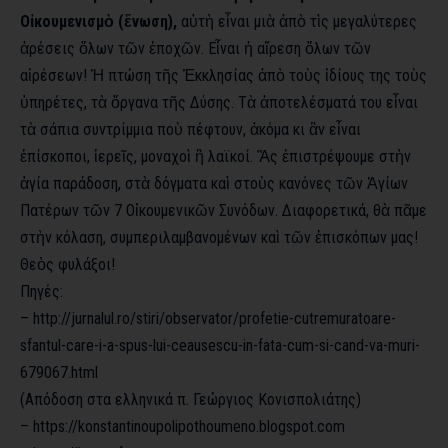
Οἰκουμενισμὸ (ἕνωση),
αὐτὴ εἶναι μιὰ ἀπὸ τὶς μεγαλύτερες
ἀρέσεις ὅλων τῶν ἐποχῶν. Εἶναι ἡ αἵρεση ὅλων τῶν
αἱρέσεων! Ἡ πτώση τῆς Ἐκκλησίας ἀπὸ τοὺς ἰδίους της τοὺς
ὑπηρέτες, τὰ ὄργανα τῆς Δύσης. Τὰ ἀποτελέσματά του εἶναι
τὰ σάπια συντρίμμια ποὺ πέφτουν, ἀκόμα κι ἂν εἶναι
ἐπίσκοποι, ἱερεῖς, μοναχοὶ ἢ λαϊκοί. Ἂς ἐπιστρέψουμε στὴν
ἁγία παράδοση, στὰ δόγματα καὶ στοὺς κανόνες τῶν Ἁγίων
Πατέρων τῶν 7 Οἰκουμενικῶν Συνόδων. Διαφορετικά, θὰ πᾶμε
στὴν κόλαση, συμπεριλαμβανομένων καὶ τῶν ἐπισκόπων μας!
Θεὸς φυλάξοι!
Πηγές:
– http://jurnalul.ro/stiri/observator/profetie-cutremuratoare-
sfantul-care-i-a-spus-lui-ceausescu-in-fata-cum-si-cand-va-muri-
679067.html
(Απόδοση στα ελληνικά π. Γεώργιος Κονισπολιάτης)
–
https://konstantinoupolipothoumeno.blogspot.com