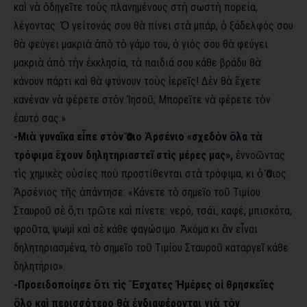
καὶ νὰ ὁδηγεῖτε τοὺς πλανημένους στὴ σωστὴ πορεία,
λέγοντας: Ὁ γείτονάς σου θὰ πίνει στὰ μπάρ, ὁ ξάδελφός σου
θὰ φεύγει μακριὰ ἀπὸ τὸ γάμο του, ὁ γιός σου θὰ φεύγει
μακριὰ ἀπὸ τὴν ἐκκλησία, τὰ παιδιά σου κάθε βράδυ θὰ
κάνουν πάρτι καὶ θὰ φτύνουν τοὺς ἱερεῖς! Δὲν θὰ ἔχετε
κανέναν νὰ φέρετε στὸν Ἰησοῦ; Μπορεῖτε νὰ φέρετε τὸν
ἑαυτό σας.»
-Μιὰ γυναῖκα εἶπε στὸν Ὅσιο Ἀρσένιο «σχεδὸν ὅλα τὰ
τρόφιμα ἔχουν δηλητηριαστεῖ στὶς μέρες μας»,
ἐννοῶντας
τὶς χημικὲς οὐσίες ποὺ προστίθενται στὰ τρόφιμα, κι ὁ Ὅσιος
Ἀρσένιος τῆς ἀπάντησε: «Κάνετε τὸ σημεῖο τοῦ Τιμίου
Σταυροῦ σὲ ὅ,τι τρῶτε καὶ πίνετε: νερό, τσάϊ, καφέ, μπισκότα,
φροῦτα, ψωμὶ καὶ σὲ κάθε φαγώσιμο. Ἀκόμα κι ἂν εἶναι
δηλητηριασμένα, τὸ σημεῖο τοῦ Τιμίου Σταυροῦ καταργεῖ κάθε
δηλητήριο».
-Προειδοποίησε ὅτι τὶς Ἔσχατες Ἡμέρες οἱ θρησκεῖες
ὅλο καὶ περισσότερο θὰ ἐνδιαφέρονται γιὰ τὸν