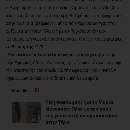
ἡ Ἀμερική. Μετὰ ἀπὸ αὐτὸ ὁ Ὅσιος Ἀρσένιος εἶπε: «Ναὶ Θεέ
μου, εἶναι ἄξιοι τῆς καταστροφῆς!». Ἀμέσως μετὰ ζωγράφισε
στὴν ἐκκλησία Draganescu, αὐτὸ ποὺ παρουσιάστηκε στὸν
ὁρίζοντα τῆς Νέας Ὑόρκης μὲ τὸ Παγκόσμιο Κέντρο
Ἐμπορίου φλεγόμενο, προφητεύοντας ἔτσι τὶς τρομοκρατικὲς
ἐπιθέσεις τῆς 11/9.
-Ἀνάμεσα σὲ πολλὰ ἄλλα πράγματα ποὺ σχετίζονται μὲ
τὴν Ἀμερική,
ὁ Ὅσιος Ἀρσένιος προφήτευσε τὴν καταστροφὴ
τῆς ἀποστολῆς τοῦ Apollo 13, τὴν ἐφεύρεση τῶν κινητῶν
τηλεφώνων, ἀκόμα καὶ τὰ διαστημικὰ λεωφορεῖα.
More Read
Ρίγη συγκίνησης για τη Μαρία
Μενούνος: Πήγε με την κόρη
της γονατιστή να προσκυνήσει
στην Τήνο