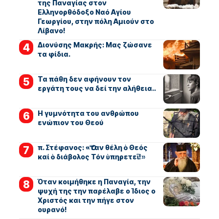
της Παναγίας στον
Ελληνορθόδοξο Ναό Αγίου
Γεωργίου, στην πόλη Αμιούν στο
Λίβανο!
Διονύσης Μακρής: Μας ζώσανε
τα φίδια.
Τα πάθη δεν αφήνουν τον
εργάτη τους να δεί την αλήθεια..
Η γυμνότητα του ανθρώπου
ενώπιον του Θεού
π. Στέφανος: «Ὅταν θέλη ὁ Θεός
καί ὁ διάβολος Τόν ὑπηρετεῖ!»
Όταν κοιμήθηκε η Παναγία, την
ψυχή της την παρέλαβε ο Ίδιος ο
Χριστός και την πήγε στον
ουρανό!