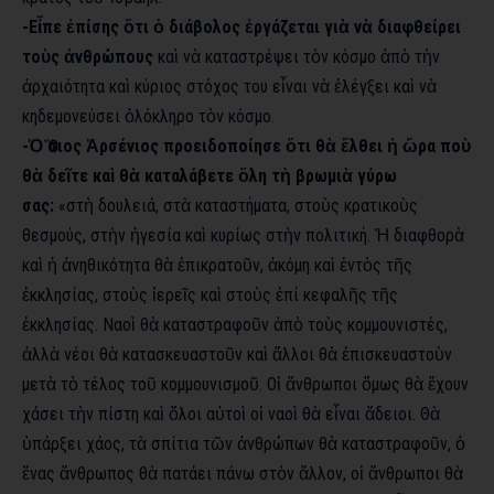
-Εἶπε ἐπίσης ὅτι ὁ διάβολος ἐργάζεται γιὰ νὰ διαφθείρει
τοὺς ἀνθρώπους
καὶ νὰ καταστρέψει τὸν κόσμο ἀπὸ τὴν
ἀρχαιότητα καὶ κύριος στόχος του εἶναι νὰ ἐλέγξει καὶ νὰ
κηδεμονεύσει ὁλόκληρο τὸν κόσμο.
-Ὁ Ὅσιος Ἀρσένιος προειδοποίησε ὅτι θὰ ἔλθει ἡ ὥρα ποὺ
θὰ δεῖτε καὶ θὰ καταλάβετε ὅλη τὴ βρωμιὰ γύρω
σας:
«στὴ δουλειά, στὰ καταστήματα, στοὺς κρατικοὺς
θεσμούς, στὴν ἡγεσία καὶ κυρίως στὴν πολιτική. Ἡ διαφθορὰ
καὶ ἡ ἀνηθικότητα θὰ ἐπικρατοῦν, ἀκόμη καὶ ἐντὸς τῆς
ἐκκλησίας, στοὺς ἱερεῖς καὶ στοὺς ἐπί κεφαλῆς τῆς
ἐκκλησίας. Ναοὶ θὰ καταστραφοῦν ἀπὸ τοὺς κομμουνιστές,
ἀλλὰ νέοι θὰ κατασκευαστοῦν καὶ ἄλλοι θὰ ἐπισκευαστοὺν
μετὰ τὸ τέλος τοῦ κομμουνισμοῦ. Οἱ ἄνθρωποι ὅμως θὰ ἔχουν
χάσει τὴν πίστη καὶ ὅλοι αὐτοὶ οἱ ναοὶ θὰ εἶναι ἄδειοι. Θὰ
ὑπάρξει χάος, τὰ σπίτια τῶν ἀνθρώπων θὰ καταστραφοῦν, ὁ
ἕνας ἄνθρωπος θὰ πατάει πάνω στὸν ἄλλον, οἱ ἄνθρωποι θὰ