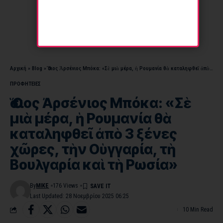
Αρχική
»
Blog
»
Ὅσιος Ἀρσένιος Μπόκα: «Σὲ μιὰ μέρα, ἡ Ρουμανία θὰ καταληφθεῖ ἀπὸ 3 ξένες χῶρες, τὴν Οὑγγαρία, τὴ Βουλγαρία καὶ τὴ Ρωσία»
ΠΡΟΦΗΤΕΙΕΣ
Ὅσιος Ἀρσένιος Μπόκα: «Σὲ
μιὰ μέρα, ἡ Ρουμανία θὰ
καταληφθεῖ ἀπὸ 3 ξένες
χῶρες, τὴν Οὑγγαρία, τὴ
Βουλγαρία καὶ τὴ Ρωσία»
By
MIKE
176 Views
Last Updated: 28 Νοεμβρίου 2025 06:25
10 Min Read