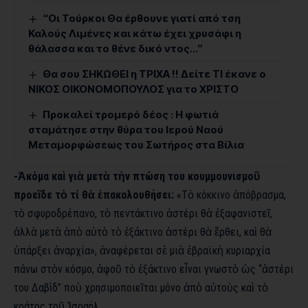
“Οι Τούρκοι Θα έρθουνε γιατί από τση
Καλούς Λιμένες και κάτω έχει χρυσάφι η
θάλασσα και το θένε δικό ντος…”
Θα σου ΣΗΚΩΘΕΙ η ΤΡΙΧΑ !! Δείτε ΤΙ έκανε ο
ΝΙΚΟΣ ΟΙΚΟΝΟΜΟΠΟΥΛΟΣ για το ΧΡΙΣΤΟ
Προκαλεί τρομερό δέος : Η φωτιά
σταμάτησε στην θύρα του Ιερού Ναού
Μεταμορφώσεως του Σωτήρος στα Βίλια
-Ἀκόμα καὶ γιὰ μετὰ τὴν πτώση του κουμμουνισμοῦ
προεῖδε τὸ τί θὰ ἐπακολουθήσει:
«Τὸ κόκκινο ἀπόβρασμα,
τὸ σφυροδρέπανο, τὸ πεντάκτινο ἀστέρι θὰ ἐξαφανιστεῖ,
ἀλλὰ μετὰ ἀπὸ αὐτὸ τὸ ἐξάκτινο ἀστέρι θὰ ἔρθει, καὶ θὰ
ὑπάρξει ἀναρχία», ἀναφέρεται σὲ μιὰ ἑβραϊκὴ κυριαρχία
πάνω στὸν κόσμο, ἀφοῦ τὸ ἐξάκτινο εἶναι γνωστὸ ὡς “ἀστέρι
του Δαβὶδ” ποὺ χρησιμοποιεῖται μόνο ἀπὸ αὐτοὺς καὶ τὸ
κράτος τοῦ Ἰσραήλ.