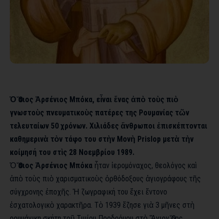
Ὁ Ὅσιος Ἀρσένιος Μπόκα, εἶναι ἕνας ἀπὸ τοὺς πιὸ
γνωστοὺς πνευματικοὺς πατέρες της Ρουμανίας τῶν
τελευταίων 50 χρόνων. Χιλιάδες ἄνθρωποι ἐπισκέπτονται
καθημερινὰ τὸν τάφο του στὴν Μονὴ Prislop μετὰ τὴν
κοίμησή του στὶς 28 Νοεμβρίου 1989.
Ὁ
Ὅσιος Ἀρσένιος Μπόκα
ἦταν ἱερομόναχος, θεολόγος καὶ
ἀπὸ τοὺς πιὸ χαρισματικοὺς ὀρθόδοξους ἁγιογράφους τῆς
σύγχρονης ἐποχῆς. Ἡ ζωγραφική του ἔχει ἔντονο
ἐσχατολογικὸ χαρακτῆρα. Τὸ 1939 ἔζησε γιὰ 3 μῆνες στὴ
ρουμάνικη σκήτη τοῦ Τιμίου Προδρόμου στὸ Ἅγιον Ὅρος.