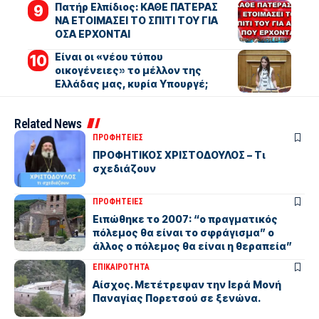
Πατήρ Ελπίδιος: ΚΑΘΕ ΠΑΤΕΡΑΣ
ΝΑ ΕΤΟΙΜΑΣΕΙ ΤΟ ΣΠΙΤΙ ΤΟΥ ΓΙΑ
ΟΣΑ ΕΡΧΟΝΤΑΙ
Είναι οι «νέου τύπου
οικογένειες» το μέλλον της
Ελλάδας μας, κυρία Υπουργέ;
Related News
ΠΡΟΦΗΤΕΙΕΣ
ΠΡΟΦΗΤΙΚΟΣ ΧΡΙΣΤΟΔΟΥΛΟΣ – Τι
σχεδιάζουν
ΠΡΟΦΗΤΕΙΕΣ
Eιπώθηκε το 2007: “ο πραγματικός
πόλεμος θα είναι το σφράγισμα” ο
άλλος ο πόλεμος θα είναι η θεραπεία”
ΕΠΙΚΑΙΡΟΤΗΤΑ
Αίσχος. Μετέτρεψαν την Ιερά Μονή
Παναγίας Πορετσού σε ξενώνα.