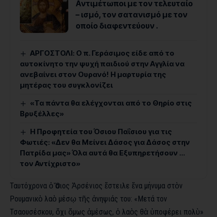
Αντιμέτωποι με τον τελευταίο
– ισμό, τον σατανισμό με τον
οποίο διαφεντεύουν .
ΑΡΓΟΣΤΟΛΙ: Ο π. Γεράσιμος είδε από το
αυτοκίνητο την ψυχή παιδιού στην Αγγλία να
ανεβαίνει στον Ουρανό! Η μαρτυρία της
μητέρας του συγκλονίζει
«Τα πάντα θα ελέγχονται από το Θηρίο στις
Βρυξέλλες»
Η Προφητεία του Όσιου Παΐσιου για τις
Φωτιές: «Δεν θα Μείνει Δάσος για Δάσος στην
Πατρίδα μας» Όλα αυτά θα Εξυπηρετήσουν …
τον Αντίχριστο»
Ταυτόχρονα ὁ Ὅσιος Ἀρσένιος ἔστειλε ἕνα μήνυμα στὸν
Ρουμανικὸ λαὸ μέσῳ τῆς ἀνηψιάς του: «Μετά τον
Τσαουσέσκου, ὄχι ὅμως ἀμέσως, ὁ λαὸς θὰ ὑποφέρει πολὺ»