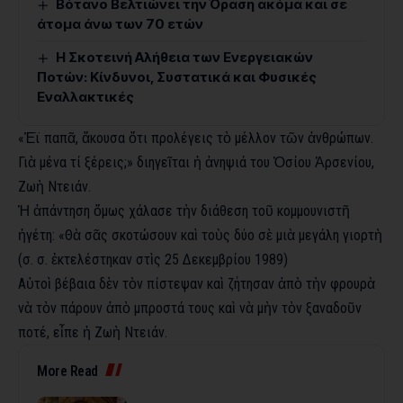
Βότανο Βελτιώνει την Όραση ακόμα και σε
άτομα άνω των 70 ετών
Η Σκοτεινή Αλήθεια των Ενεργειακών
Ποτών: Κίνδυνοι, Συστατικά και Φυσικές
Εναλλακτικές
«Ἐϊ παπᾶ, ἄκουσα ὅτι προλέγεις τὸ μέλλον τῶν ἀνθρώπων.
Γιὰ μένα τί ξέρεις;» διηγεῖται ἡ ἀνηψιά του Ὁσίου Ἀρσενίου,
Ζωὴ Ντειάν.
Ἡ ἀπάντηση ὅμως χάλασε τὴν διάθεση τοῦ κομμουνιστῆ
ἡγέτη: «Θὰ σᾶς σκοτώσουν καὶ τοὺς δύο σὲ μιὰ μεγάλη γιορτὴ
(σ. σ. ἐκτελέστηκαν στὶς 25 Δεκεμβρίου 1989)
Αὐτοὶ βέβαια δὲν τὸν πίστεψαν καὶ ζήτησαν ἀπὸ τὴν φρουρὰ
νὰ τὸν πάρουν ἀπὸ μπροστά τους καὶ νὰ μὴν τὸν ξαναδοῦν
ποτέ, εἶπε ἡ Ζωὴ Ντειάν.
More Read