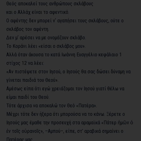
Θεός αποκαλεί τους ανθρώπους σκλάβους
και ο Αλλάχ είναι το αφεντικό.
Ο αφέντης δεν μπορεί νʼ αγαπήσει τους σκλάβους, ούτε ο
σκλάβος τον αφέντη.
Δεν μʼ αρέσει να με ονομάζουν σκλάβο.
Το Κοράνι λέει «είσαι ο σκλάβος μου».
Αλλά όταν άκουσα το κατά Ιωάννη Ευαγγέλιο κεφάλαιο 1
στίχος 12 να λέει:
«Αν πιστέψετε στον Ιησού, ο Ιησούς θα σας δώσει δύναμη να
γίνεται παιδιά του Θεού».
Αμέσως είπα ότι εγώ χρειάζομαι τον Ιησού γιατί θέλω να
είμαι παιδί του Θεού.
Τότε άρχισα να αποκαλώ τον Θεό «Πατέρα».
Μέχρι τότε δεν ήξερα ότι μπορούσα να το κάνω. Ξέρετε ο
Ιησούς μας έμαθε την προσευχή στα αραμαϊκά «Πάτερ ἡμῶν ὁ
ἐν τοῖς οὐρανοῖς», –Αμπού–, είπε, στ’ αραβικά σημαίνει ο
Πατέρας μας.