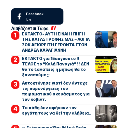
Facebook
Like
Διαβάζονται Τώρα
ΕΚΤΑΚΤΟ- ΑΥΤΗ ΕΙΝΑΙ Η ΠΗΓΗ
ΤΗΣ ΚΑΤΑΣΤΡΟΦΗΣ ΜΑΣ – ΛΟΓΙΑ
ΣΟΚ ΑΓΙΟΡΕΙΤΗ ΓΕΡΟΝΤΑ ΣΤΟΝ
ΑΝΔΡΕΑ ΚΑΡΑΓΙΑΝΝΗ
ΕΚΤΑΚΤΟ για 15αυγουστο !!
ΤΕΛΟΣ το “Καλή Παναγιά” !! ΔΕΝ
θα το ξαναπείς ή μήπως θα το
ξαναπούμε ;;
Αυτοκτόνησε γιατί δεν άντεχε
τις παρενέργειες του
πειραματικού σκευάσματος για
τον κόβιντ.
Τα πάθη δεν αφήνουν τον
εργάτη τους να δεί την αλήθεια..
π. Στέφανος: «Ὅταν θέλη ὁ Θεός