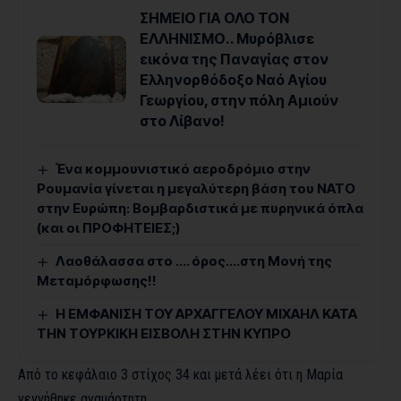
ΣΗΜΕΙΟ ΓΙΑ ΟΛΟ ΤΟΝ
ΕΛΛΗΝΙΣΜΟ.. Μυρόβλισε
εικόνα της Παναγίας στον
Ελληνορθόδοξο Ναό Αγίου
Γεωργίου, στην πόλη Αμιούν
στο Λίβανο!
Ένα κομμουνιστικό αεροδρόμιο στην
Ρουμανία γίνεται η μεγαλύτερη βάση του ΝΑΤΟ
στην Ευρώπη: Βομβαρδιστικά με πυρηνικά όπλα
(και οι ΠΡΟΦΗΤΕΙΕΣ;)
Λαοθάλασσα στο …. όρος….στη Μονή της
Μεταμόρφωσης!!
Η ΕΜΦΑΝΙΣΗ ΤΟΥ ΑΡΧΑΓΓΕΛΟΥ ΜΙΧΑΗΛ ΚΑΤΑ
ΤΗΝ ΤΟΥΡΚΙΚΗ ΕΙΣΒΟΛΗ ΣΤΗΝ ΚΥΠΡΟ
Από το κεφάλαιο 3 στίχος 34 και μετά λέει ότι η Μαρία
γεννήθηκε αναμάρτητη,