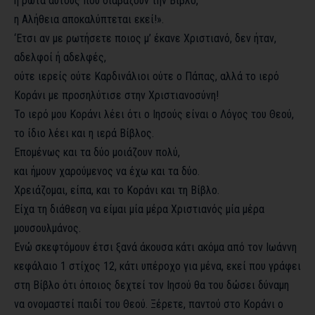
ή ρώτα αυτούς που διαβάζουν την Βίβλο,
η Αλήθεια αποκαλύπτεται εκεί!».
‘Ετσι αν με ρωτήσετε ποιος μ’ έκανε Χριστιανό, δεν ήταν,
αδελφοί ή αδελφές,
ούτε ιερείς ούτε Καρδινάλιοι ούτε ο Πάπας, αλλά το ιερό
Κοράνι με προσηλύτισε στην Χριστιανοσύνη!
Το ιερό μου Κοράνι λέει ότι ο Ιησούς είναι ο Λόγος του Θεού,
το ίδιο λέει και η ιερά Βίβλος.
Επομένως και τα δύο μοιάζουν πολύ,
και ήμουν χαρούμενος να έχω και τα δύο.
Χρειάζομαι, είπα, και το Κοράνι και τη Βίβλο.
Είχα τη διάθεση να είμαι μία μέρα Χριστιανός μία μέρα
μουσουλμάνος.
Ενώ σκεφτόμουν έτσι ξανά άκουσα κάτι ακόμα από τον Ιωάννη
κεφάλαιο 1 στίχος 12, κάτι υπέροχο για μένα, εκεί που γράφει
στη Βίβλο ότι όποιος δεχτεί τον Ιησού θα του δώσει δύναμη
να ονομαστεί παιδί του Θεού. Ξέρετε, παντού στο Κοράνι ο