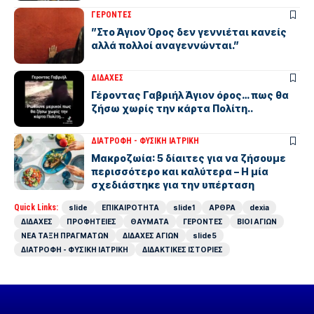
ΓΕΡΟΝΤΕΣ
”Στο Άγιον Όρος δεν γεννιέται κανείς
αλλά πολλοί αναγεννώνται.”
ΔΙΔΑΧΕΣ
Γέροντας Γαβριήλ Άγιον όρος… πως θα
ζήσω χωρίς την κάρτα Πολίτη..
ΔΙΑΤΡΟΦΗ - ΦΥΣΙΚΗ ΙΑΤΡΙΚΗ
Μακροζωία: 5 δίαιτες για να ζήσουμε
περισσότερο και καλύτερα – Η μία
σχεδιάστηκε για την υπέρταση
Quick Links:
slide
ΕΠΙΚΑΙΡΟΤΗΤΑ
slide1
ΑΡΘΡΑ
dexia
ΔΙΔΑΧΕΣ
ΠΡΟΦΗΤΕΙΕΣ
ΘΑΥΜΑΤΑ
ΓΕΡΟΝΤΕΣ
ΒΙΟΙ ΑΓΙΩΝ
ΝΕΑ ΤΑΞΗ ΠΡΑΓΜΑΤΩΝ
ΔΙΔΑΧΕΣ ΑΓΙΩΝ
slide5
ΔΙΑΤΡΟΦΗ - ΦΥΣΙΚΗ ΙΑΤΡΙΚΗ
ΔΙΔΑΚΤΙΚΕΣ ΙΣΤΟΡΙΕΣ