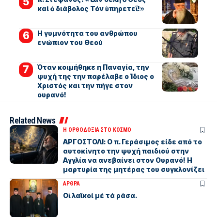
καί ὁ διάβολος Τόν ὑπηρετεῖ!»
Η γυμνότητα του ανθρώπου
ενώπιον του Θεού
Όταν κοιμήθηκε η Παναγία, την
ψυχή της την παρέλαβε ο Ίδιος ο
Χριστός και την πήγε στον
ουρανό!
Related News
Η ΟΡΘΟΔΟΞΙΑ ΣΤΟ ΚΟΣΜΟ
ΑΡΓΟΣΤΟΛΙ: Ο π. Γεράσιμος είδε από το
αυτοκίνητο την ψυχή παιδιού στην
Αγγλία να ανεβαίνει στον Ουρανό! Η
μαρτυρία της μητέρας του συγκλονίζει
ΑΡΘΡΑ
Οἱ λαϊκοί μέ τά ράσα.