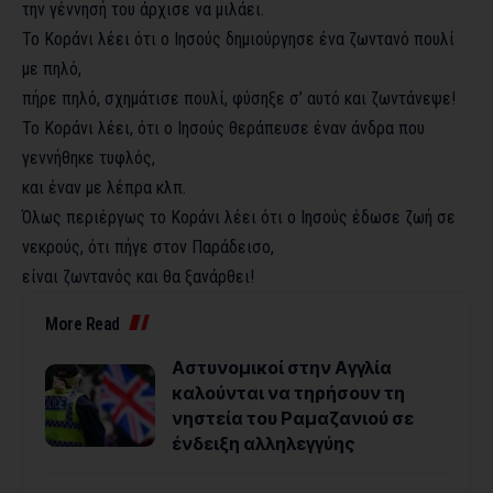
την γέννησή του άρχισε να μιλάει.
Το Κοράνι λέει ότι ο Ιησούς δημιούργησε ένα ζωντανό πουλί
με πηλό,
πήρε πηλό, σχημάτισε πουλί, φύσηξε σ’ αυτό και ζωντάνεψε!
Το Κοράνι λέει, ότι ο Ιησούς θεράπευσε έναν άνδρα που
γεννήθηκε τυφλός,
και έναν με λέπρα κλπ.
Όλως περιέργως το Κοράνι λέει ότι ο Ιησούς έδωσε ζωή σε
νεκρούς, ότι πήγε στον Παράδεισο,
είναι ζωντανός και θα ξανάρθει!
More Read
Αστυνομικοί στην Αγγλία
καλούνται να τηρήσουν τη
νηστεία του Ραμαζανιού σε
ένδειξη αλληλεγγύης