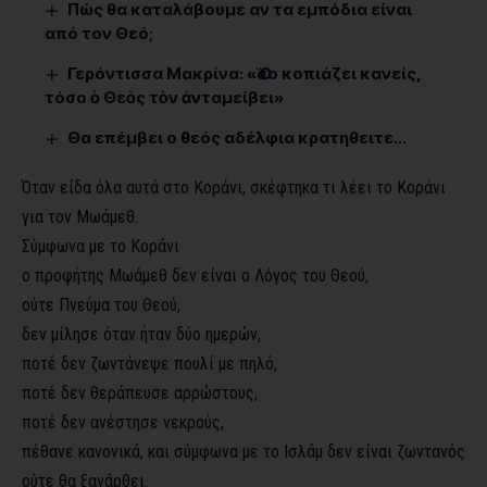
Πώς θα καταλάβουμε αν τα εμπόδια είναι
από τον Θεό;
Γερόντισσα Μακρίνα: «Ὅσο κοπιάζει κανείς,
τόσο ὁ Θεὸς τὸν ἀνταμείβει»
Θα επέμβει ο θεός αδέλφια κρατηθειτε…
Όταν είδα όλα αυτά στο Κοράνι, σκέφτηκα τι λέει το Κοράνι
για τον Μωάμεθ.
Σύμφωνα με το Κοράνι
ο προφήτης Μωάμεθ δεν είναι ο Λόγος του Θεού,
ούτε Πνεύμα του Θεού,
δεν μίλησε όταν ήταν δύο ημερών,
ποτέ δεν ζωντάνεψε πουλί με πηλό,
ποτέ δεν θεράπευσε αρρώστους,
ποτέ δεν ανέστησε νεκρούς,
πέθανε κανονικά, και σύμφωνα με το Ισλάμ δεν είναι ζωντανός
ούτε θα ξανάρθει.