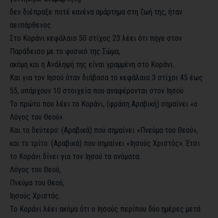
δεν διέπραξε ποτέ κανένα αμάρτημα στη ζωή της, ήταν
αειπάρθενος.
Στο Κοράνι κεφάλαιο 50 στίχος 23 λέει ότι πήγε στον
Παράδεισο με το φυσικό της Σώμα,
ακόμη και η Ανάληψή της είναι γραμμένη στο Κοράνι.
Και για τον Ιησού όταν διάβασα το κεφάλαιο 3 στίχοι 45 έως
55, υπάρχουν 10 στοιχεία που αναφέρονται στον Ιησού.
Το πρώτο που λέει το Κοράνι, (φράση Αραβική) σημαίνει «ο
Λόγος του Θεού».
Και το δεύτερο: (Αραβικά) πού σημαίνει «Πνεύμα του Θεού»,
και το τρίτο: (Αραβικά) που σημαίνει «Ιησούς Χριστός». Έτσι
το Κοράνι δίνει για τον Ιησού τα ονόματα:
Λόγος του Θεού,
Πνεύμα του Θεού,
Ιησούς Χριστός.
Το Κοράνι λέει ακόμα ότι ο Ιησούς περίπου δύο ημέρες μετά