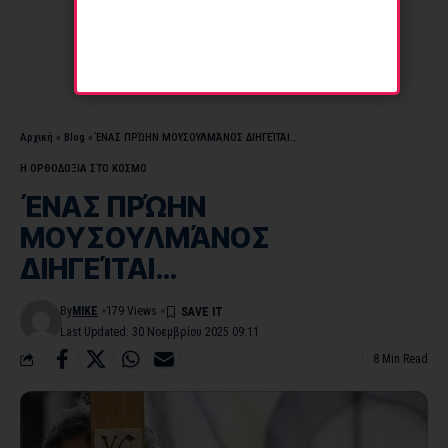
Αρχική
»
Blog
»
ΈΝΑΣ ΠΡΏΗΝ ΜΟΥΣΟΥΛΜΆΝΟΣ ΔΙΗΓΕΊΤΑΙ…
Η ΟΡΘΟΔΟΞΙΑ ΣΤΟ ΚΟΣΜΟ
ΈΝΑΣ ΠΡΏΗΝ
ΜΟΥΣΟΥΛΜΆΝΟΣ
ΔΙΗΓΕΊΤΑΙ…
By
MIKE
179 Views
Last Updated: 30 Νοεμβρίου 2025 09:11
8 Min Read