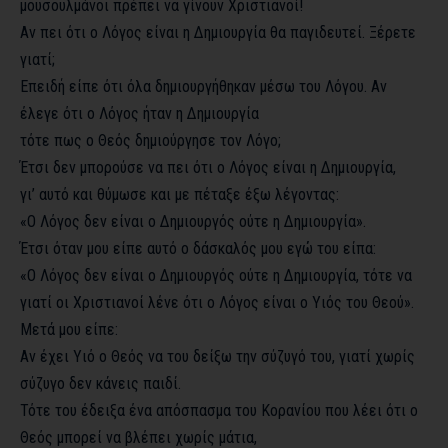
μουσουλμάνοι πρέπει να γίνουν Χριστιανοί!
Αν πει ότι ο Λόγος είναι η Δημιουργία θα παγιδευτεί. Ξέρετε
γιατί;
Επειδή είπε ότι όλα δημιουργήθηκαν μέσω του Λόγου. Αν
έλεγε ότι ο Λόγος ήταν η Δημιουργία
τότε πως ο Θεός δημιούργησε τον Λόγο;
Έτσι δεν μπορούσε να πει ότι ο Λόγος είναι η Δημιουργία,
γι’ αυτό και θύμωσε και με πέταξε έξω λέγοντας:
«Ο Λόγος δεν είναι ο Δημιουργός ούτε η Δημιουργία».
Έτσι όταν μου είπε αυτό ο δάσκαλός μου εγώ του είπα:
«Ο Λόγος δεν είναι ο Δημιουργός ούτε η Δημιουργία, τότε να
γιατί οι Χριστιανοί λένε ότι ο Λόγος είναι ο Υιός του Θεού».
Μετά μου είπε:
Αν έχει Υιό ο Θεός να του δείξω την σύζυγό του, γιατί χωρίς
σύζυγο δεν κάνεις παιδί.
Τότε του έδειξα ένα απόσπασμα του Κορανίου που λέει ότι ο
Θεός μπορεί να βλέπει χωρίς μάτια,