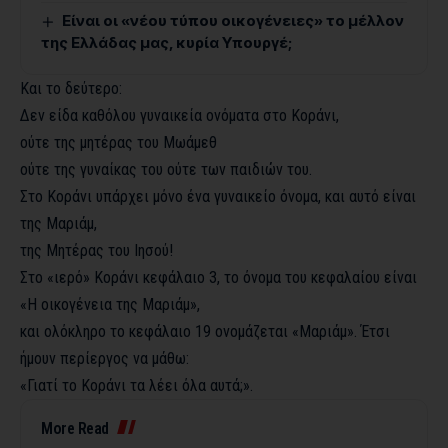
Είναι οι «νέου τύπου οικογένειες» το μέλλον
της Ελλάδας μας, κυρία Υπουργέ;
Και το δεύτερο:
Δεν είδα καθόλου γυναικεία ονόματα στο Κοράνι,
ούτε της μητέρας του Μωάμεθ
ούτε της γυναίκας του ούτε των παιδιών του.
Στο Κοράνι υπάρχει μόνο ένα γυναικείο όνομα, και αυτό είναι
της Μαριάμ,
της Μητέρας του Ιησού!
Στο «ιερό» Κοράνι κεφάλαιο 3, το όνομα του κεφαλαίου είναι
«Η οικογένεια της Μαριάμ»,
και ολόκληρο το κεφάλαιο 19 ονομάζεται «Μαριάμ». Έτσι
ήμουν περίεργος να μάθω:
«Γιατί το Κοράνι τα λέει όλα αυτά;».
More Read