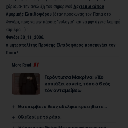
χάρισμα- την ανέλιξη του σημερινού
Αρχιεπισκόπου
Αμερικής Ελπιδοφόρου
(όταν προσκυνάς τον Πάπα στο
Φανάρι, πως να μην πάρεις “ευλογία” και να μην έχεις λαμπρή
καριέρα …) :
Φανάρι 30_11_2006.
ο μητροπολίτης Προύσης Ελπιδοφόρος προσκυνάει τον
Πάπα !
More Read
Γερόντισσα Μακρίνα: «Ὅσο
κοπιάζει κανείς, τόσο ὁ Θεὸς
τὸν ἀνταμείβει»
Θα επέμβει ο θεός αδέλφια κρατηθειτε…
Οἱ λαϊκοί μέ τά ράσα.
Ἡ ἑορτή τῆς Θείας Μεταμορφώσεως τοῦ