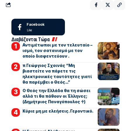
Facebook
Like
Διαβάζονται Τώρα
Αντιμέτωποι με τον τελευταίο –
ισμό, τον σατανισμό με τον
οποίο διαφεντεύουν .
π Γεώργιος Σχοινάς “Μη
βιαστείτε να πάρετε τις
ηλεκτρονικές ταυτότητες γιατί
θα παρέμβει ο Θεός…”
Ο Θεός την Ελλάδα θα τη σώσει
αλλά τι θα πάθουν οι Έλληνες;
(Δημήτριος Παναγόπουλος ♰)
Kύριε μη με ελεήσεις. Γεροντικό.