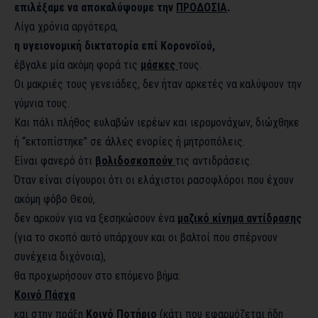
επιλέξαμε να αποκαλύψουμε την
ΠΡΟΔΟΣΙΑ
.
Λίγα χρόνια αργότερα,
η υγειονομική δικτατορία επί Κορονοϊού,
έβγαλε μία ακόμη φορά τις
μάσκες
τους.
Οι μακριές τους γενειάδες, δεν ήταν αρκετές να καλύψουν την
γύμνια τους.
Και πάλι πλήθος ευλαβών ιερέων και ιερομονάχων, διώχθηκε
ή “εκτοπίστηκε” σε άλλες ενορίες ή μητροπόλεις.
Είναι φανερό ότι
βολιδοσκοπούν
τις αντιδράσεις.
Όταν είναι σίγουροι ότι οι ελάχιστοι ρασοφλόροι που έχουν
ακόμη φόβο Θεού,
δεν αρκούν για να ξεσηκώσουν ένα
μαζικό κίνημα αντίδρασης
(για το σκοπό αυτό υπάρχουν και οι βαλτοί που σπέρνουν
συνέχεια διχόνοια),
θα προχωρήσουν στο επόμενο βήμα:
Κοινό Πάσχα
και στην πράξη
Κοινό Ποτήριο
(κάτι που εφαρμόζεται ήδη