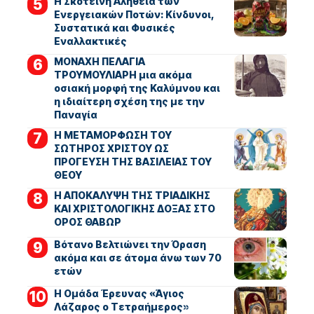
Η Σκοτεινή Αλήθεια των
Ενεργειακών Ποτών: Κίνδυνοι,
Συστατικά και Φυσικές
Εναλλακτικές
ΜΟΝΑΧΗ ΠΕΛΑΓΙΑ
ΤΡΟΥΜΟΥΛΙΑΡΗ μια ακόμα
οσιακή μορφή της Καλύμνου και
η ιδιαίτερη σχέση της με την
Παναγία
Η ΜΕΤΑΜΟΡΦΩΣΗ ΤΟΥ
ΣΩΤΗΡΟΣ ΧΡΙΣΤΟΥ ΩΣ
ΠΡΟΓΕΥΣΗ ΤΗΣ ΒΑΣΙΛΕΙΑΣ ΤΟΥ
ΘΕΟΥ
Η ΑΠΟΚΑΛΥΨΗ ΤΗΣ ΤΡΙΑΔΙΚΗΣ
ΚΑΙ ΧΡΙΣΤΟΛΟΓΙΚΗΣ ΔΟΞΑΣ ΣΤΟ
ΟΡΟΣ ΘΑΒΩΡ
Βότανο Βελτιώνει την Όραση
ακόμα και σε άτομα άνω των 70
ετών
Η Ομάδα Έρευνας «Άγιος
Λάζαρος ο Τετραήμερος»