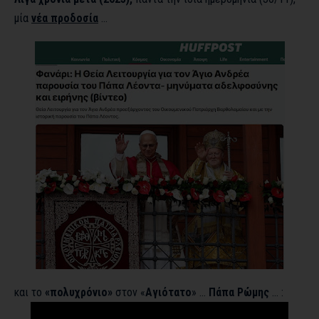
μία
νέα προδοσία
…
και το
«πολυχρόνιο»
στον «
Αγιότατο
» …
Πάπα Ρώμης
… :