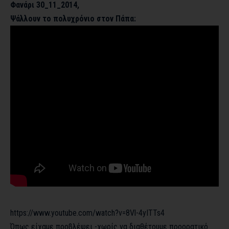
Φανάρι 30_11_2014,
Ψάλλουν το πολυχρόνιο στον Πάπα:
https://www.youtube.com/watch?v=8Vl-4yITTs4
Όπως είχαμε προβλέψει -χωρίς να διαθέτουμε προορατικό