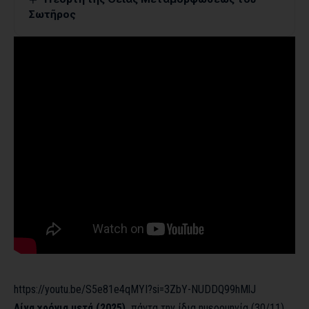
Σωτῆρος
https://youtu.be/S5e81e4qMYI?si=3ZbY-NUDDQ99hMlJ
Λίγα χρόνια μετά (2025),
πάντα την ίδια ημερομηνία (30/11),