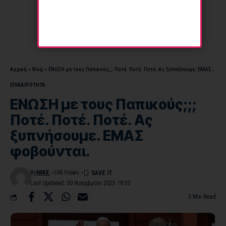
Αρχική
»
Blog
»
ΕΝΩΣΗ με τους Παπικούς;;; Ποτέ. Ποτέ. Ποτέ. Ας ξυπνήσουμε. ΕΜΑΣ φοβούνται.
ΕΠΙΚΑΙΡΟΤΗΤΑ
ΕΝΩΣΗ με τους Παπικούς;;;
Ποτέ. Ποτέ. Ποτέ. Ας
ξυπνήσουμε. ΕΜΑΣ
φοβούνται.
By
MIKE
106 Views
Last Updated: 30 Νοεμβρίου 2025 18:53
3 Min Read