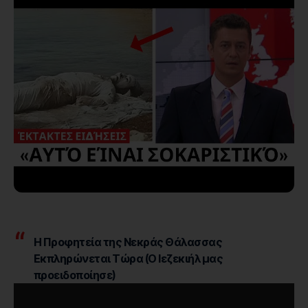
Η Προφητεία της Νεκράς Θάλασσας
Εκπληρώνεται Τώρα (Ο Ιεζεκιήλ μας
προειδοποίησε)