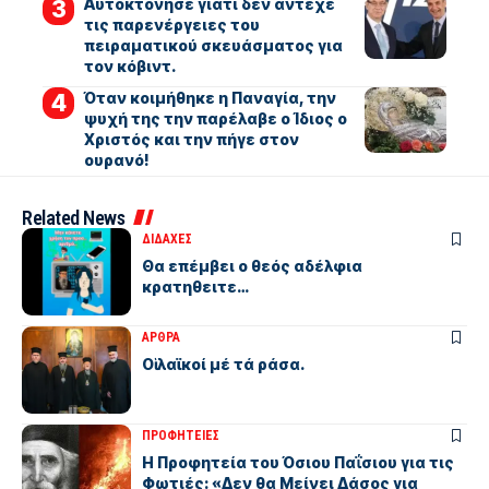
Αυτοκτόνησε γιατί δεν άντεχε
τις παρενέργειες του
πειραματικού σκευάσματος για
τον κόβιντ.
Όταν κοιμήθηκε η Παναγία, την
ψυχή της την παρέλαβε ο Ίδιος ο
Χριστός και την πήγε στον
ουρανό!
Related News
ΔΙΔΑΧΕΣ
Θα επέμβει ο θεός αδέλφια
κρατηθειτε…
ΑΡΘΡΑ
Οἱ λαϊκοί μέ τά ράσα.
ΠΡΟΦΗΤΕΙΕΣ
Η Προφητεία του Όσιου Παΐσιου για τις
Φωτιές: «Δεν θα Μείνει Δάσος για