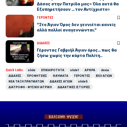
Δάσος στην Πατρίδα μας» Όλα αυτά θα
Εξυπηρετήσουν … τον Αντίχριστο»
ΓΕΡΟΝΤΕΣ
”Στο Άγιον Όρος δεν γεννιέται κανείς
αλλά πολλοί αναγεννώνται.”
ΔΙΔΑΧΕΣ
Γέροντας Γαβριήλ Άγιον όρος… πως θα
ζήσω χωρίς την κάρτα Πολίτη..
Quick Links:
slide
ΕΠΙΚΑΙΡΟΤΗΤΑ
slide1
ΑΡΘΡΑ
dexia
ΔΙΔΑΧΕΣ
ΠΡΟΦΗΤΕΙΕΣ
ΘΑΥΜΑΤΑ
ΓΕΡΟΝΤΕΣ
ΒΙΟΙ ΑΓΙΩΝ
ΝΕΑ ΤΑΞΗ ΠΡΑΓΜΑΤΩΝ
ΔΙΔΑΧΕΣ ΑΓΙΩΝ
slide5
ΔΙΑΤΡΟΦΗ - ΦΥΣΙΚΗ ΙΑΤΡΙΚΗ
ΔΙΔΑΚΤΙΚΕΣ ΙΣΤΟΡΙΕΣ