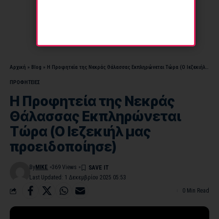
Αρχική
»
Blog
»
Η Προφητεία της Νεκράς Θάλασσας Εκπληρώνεται Τώρα (Ο Ιεζεκιήλ μας προειδοποίησε)
ΠΡΟΦΗΤΕΙΕΣ
Η Προφητεία της Νεκράς
Θάλασσας Εκπληρώνεται
Τώρα (Ο Ιεζεκιήλ μας
προειδοποίησε)
By
MIKE
369 Views
Last Updated: 1 Δεκεμβρίου 2025 05:53
0 Min Read