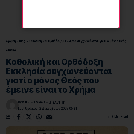
Αρχική
»
Blog
»
Καθολική και Ορθόδοξη Εκκλησία συγχωνεύονται γιατί ο μόνος Θεός που έμεινε είναι το Χρήμα
ΑΡΘΡΑ
Καθολική και Ορθόδοξη
Εκκλησία συγχωνεύονται
γιατί ο μόνος Θεός που
έμεινε είναι το Χρήμα
By
MIKE
81 Views
Last Updated: 2 Δεκεμβρίου 2025 06:21
3 Min Read