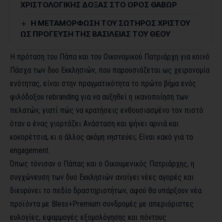
ΧΡΙΣΤΟΛΟΓΙΚΗΣ ΔΟΞΑΣ ΣΤΟ ΟΡΟΣ ΘΑΒΩΡ
Η ΜΕΤΑΜΟΡΦΩΣΗ ΤΟΥ ΣΩΤΗΡΟΣ ΧΡΙΣΤΟΥ
ΩΣ ΠΡΟΓΕΥΣΗ ΤΗΣ ΒΑΣΙΛΕΙΑΣ ΤΟΥ ΘΕΟΥ
Η πρόταση του Πάπα και του Οικονομικού Πατριάρχη για κοινό
Πάσχα των δυο Εκκλησιών, που παρουσιάζεται ως χειρονομία
ενότητας, είναι στην πραγματικότητα το πρώτο βήμα ενός
φιλόδοξου rebranding για να αυξηθεί η ικανοποίηση των
πελατών, γιατί πώς να κρατήσεις ενθουσιασμένο τον πιστό
όταν ο ένας γιορτάζει Ανάσταση και ψήνει αρνιά και
κοκορέτσια, κι ο άλλος ακόμη νηστεύει; Είναι κακό για το
engagement.
Όπως τόνισαν ο Πάπας και ο Οικουμενικός Πατριάρχης, η
συγχώνευση των δυο Εκκλησιών ανοίγει νέες αγορές και
διευρύνει το πεδίο δραστηριοτήτων, αφού θα υπάρξουν νέα
προϊόντα με Bless+Premium συνδρομές με απεριόριστες
ευλογίες, εφαρμογές εξομολόγησης και πόντους