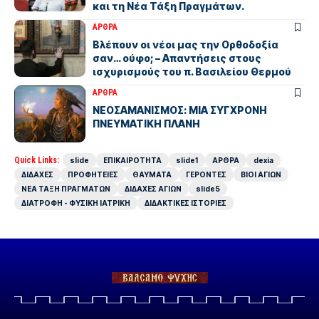
και τη Νέα Τάξη Πραγμάτων.
ΑΡΘΡΑ
Βλέπουν οι νέοι μας την Ορθοδοξία
σαν… ούφο; – Απαντήσεις στους
ισχυρισμούς του π. Βασιλείου Θερμού
ΑΡΘΡΑ
ΝΕΟΣΑΜΑΝΙΣΜΟΣ: ΜΙΑ ΣΥΓΧΡΟΝΗ
ΠΝΕΥΜΑΤΙΚΗ ΠΛΑΝΗ
Quick Links:
slide
ΕΠΙΚΑΙΡΟΤΗΤΑ
slide1
ΑΡΘΡΑ
dexia
ΔΙΔΑΧΕΣ
ΠΡΟΦΗΤΕΙΕΣ
ΘΑΥΜΑΤΑ
ΓΕΡΟΝΤΕΣ
ΒΙΟΙ ΑΓΙΩΝ
ΝΕΑ ΤΑΞΗ ΠΡΑΓΜΑΤΩΝ
ΔΙΔΑΧΕΣ ΑΓΙΩΝ
slide5
ΔΙΑΤΡΟΦΗ - ΦΥΣΙΚΗ ΙΑΤΡΙΚΗ
ΔΙΔΑΚΤΙΚΕΣ ΙΣΤΟΡΙΕΣ