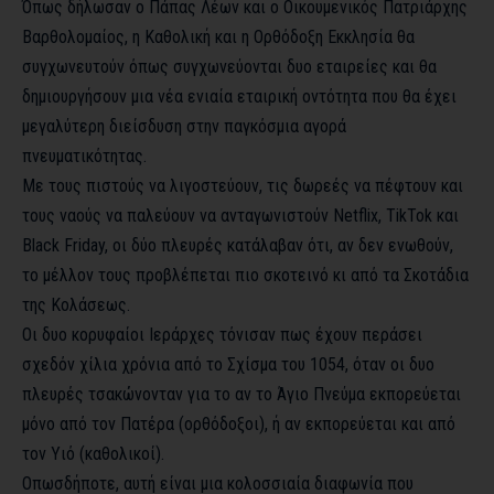
Όπως δήλωσαν ο Πάπας Λέων και ο Οικουμενικός Πατριάρχης
Βαρθολομαίος, η Καθολική και η Ορθόδοξη Εκκλησία θα
συγχωνευτούν όπως συγχωνεύονται δυο εταιρείες και θα
δημιουργήσουν μια νέα ενιαία εταιρική οντότητα που θα έχει
μεγαλύτερη διείσδυση στην παγκόσμια αγορά
πνευματικότητας.
Με τους πιστούς να λιγοστεύουν, τις δωρεές να πέφτουν και
τους ναούς να παλεύουν να ανταγωνιστούν Netflix, TikTok και
Black Friday, οι δύο πλευρές κατάλαβαν ότι, αν δεν ενωθούν,
το μέλλον τους προβλέπεται πιο σκοτεινό κι από τα Σκοτάδια
της Κολάσεως.
Οι δυο κορυφαίοι Ιεράρχες τόνισαν πως έχουν περάσει
σχεδόν χίλια χρόνια από το Σχίσμα του 1054, όταν οι δυο
πλευρές τσακώνονταν για το αν το Άγιο Πνεύμα εκπορεύεται
μόνο από τον Πατέρα (ορθόδοξοι), ή αν εκπορεύεται και από
τον Υιό (καθολικοί).
Οπωσδήποτε, αυτή είναι μια κολοσσιαία διαφωνία που