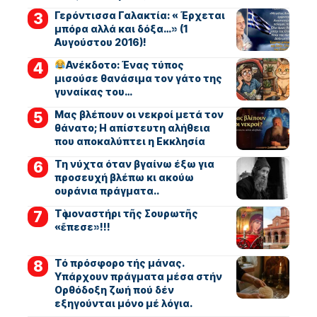
Γερόντισσα Γαλακτία: « Έρχεται
μπόρα αλλά και δόξα…» (1
Αυγούστου 2016)!
Ανέκδοτο: Ένας τύπος
μισούσε θανάσιμα τον γάτο της
γυναίκας του…
Μας βλέπουν οι νεκροί μετά τον
θάνατο; Η απίστευτη αλήθεια
που αποκαλύπτει η Εκκλησία
Τη νύχτα όταν βγαίνω έξω για
προσευχή βλέπω κι ακούω
ουράνια πράγματα..
Τὸ μοναστήρι τῆς Σουρωτῆς
«ἔπεσε»!!!
Τό πρόσφορο τής μάνας.
Υπάρχουν πράγματα μέσα στήν
Ορθόδοξη ζωή πού δέν
εξηγούνται μόνο μέ λόγια.