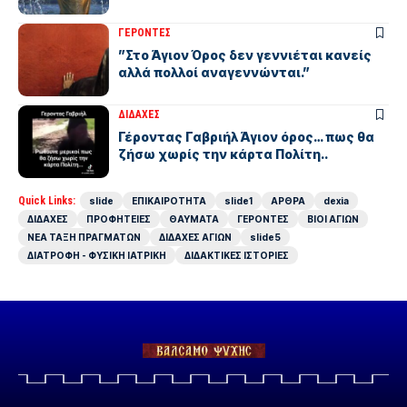
ΓΕΡΟΝΤΕΣ
”Στο Άγιον Όρος δεν γεννιέται κανείς
αλλά πολλοί αναγεννώνται.”
ΔΙΔΑΧΕΣ
Γέροντας Γαβριήλ Άγιον όρος… πως θα
ζήσω χωρίς την κάρτα Πολίτη..
Quick Links:
slide
ΕΠΙΚΑΙΡΟΤΗΤΑ
slide1
ΑΡΘΡΑ
dexia
ΔΙΔΑΧΕΣ
ΠΡΟΦΗΤΕΙΕΣ
ΘΑΥΜΑΤΑ
ΓΕΡΟΝΤΕΣ
ΒΙΟΙ ΑΓΙΩΝ
ΝΕΑ ΤΑΞΗ ΠΡΑΓΜΑΤΩΝ
ΔΙΔΑΧΕΣ ΑΓΙΩΝ
slide5
ΔΙΑΤΡΟΦΗ - ΦΥΣΙΚΗ ΙΑΤΡΙΚΗ
ΔΙΔΑΚΤΙΚΕΣ ΙΣΤΟΡΙΕΣ