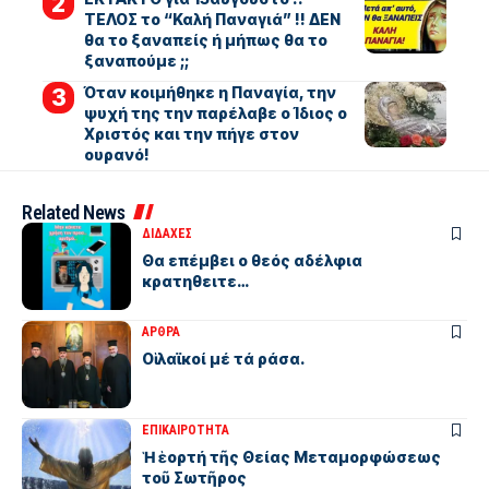
ΤΕΛΟΣ το “Καλή Παναγιά” !! ΔΕΝ
θα το ξαναπείς ή μήπως θα το
ξαναπούμε ;;
Όταν κοιμήθηκε η Παναγία, την
ψυχή της την παρέλαβε ο Ίδιος ο
Χριστός και την πήγε στον
ουρανό!
Related News
ΔΙΔΑΧΕΣ
Θα επέμβει ο θεός αδέλφια
κρατηθειτε…
ΑΡΘΡΑ
Οἱ λαϊκοί μέ τά ράσα.
ΕΠΙΚΑΙΡΟΤΗΤΑ
Ἡ ἑορτή τῆς Θείας Μεταμορφώσεως
τοῦ Σωτῆρος