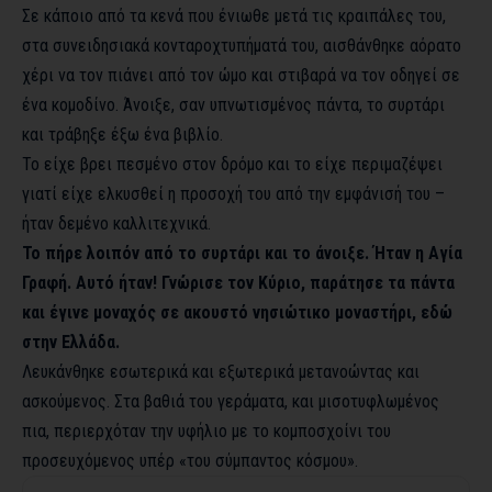
Σε κάποιο από τα κενά που ένιωθε μετά τις κραιπάλες του,
στα συνειδησιακά κονταροχτυπήματά του, αισθάνθηκε αόρατο
χέρι να τον πιάνει από τον ώμο και στιβαρά να τον οδηγεί σε
ένα κομοδίνο. Άνοιξε, σαν υπνωτισμένος πάντα, το συρτάρι
και τράβηξε έξω ένα βιβλίο.
Το είχε βρει πεσμένο στον δρόμο και το είχε περιμαζέψει
γιατί είχε ελκυσθεί η προσοχή του από την εμφάνισή του –
ήταν δεμένο καλλιτεχνικά.
Το πήρε λοιπόν από το συρτάρι και το άνοιξε. Ήταν η Αγία
Γραφή. Αυτό ήταν! Γνώρισε τον Κύριο, παράτησε τα πάντα
και έγινε μοναχός σε ακουστό νησιώτικο μοναστήρι, εδώ
στην Ελλάδα.
Λευκάνθηκε εσωτερικά και εξωτερικά μετανοώντας και
ασκούμενος. Στα βαθιά του γεράματα, και μισοτυφλωμένος
πια, περιερχόταν την υφήλιο με το κομποσχοίνι του
προσευχόμενος υπέρ «του σύμπαντος κόσμου».