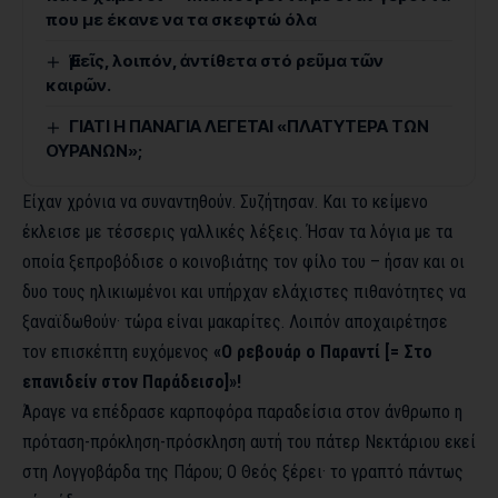
που με έκανε να τα σκεφτώ όλα
Ἐμεῖς, λοιπόν, ἀντίθετα στό ρεῦμα τῶν
καιρῶν.
ΓΙΑΤΙ Η ΠΑΝΑΓΙΑ ΛΕΓΕΤΑΙ «ΠΛΑΤΥΤΕΡΑ ΤΩΝ
ΟΥΡΑΝΩΝ»;
Είχαν χρόνια να συναντηθούν. Συζήτησαν. Και το κείμενο
έκλεισε με τέσσερις γαλλικές λέξεις. Ήσαν τα λόγια με τα
οποία ξεπροβόδισε ο κοινοβιάτης τον φίλο του – ήσαν και οι
δυο τους ηλικιωμένοι και υπήρχαν ελάχιστες πιθανότητες να
ξαναϊδωθούν· τώρα είναι μακαρίτες. Λοιπόν αποχαιρέτησε
τον επισκέπτη ευχόμενος
«Ο ρεβουάρ ο Παραντί [= Στο
επανιδείν στον Παράδεισο]»!
Άραγε να επέδρασε καρποφόρα παραδείσια στον άνθρωπο η
πρόταση-πρόκληση-πρόσκληση αυτή του πάτερ Νεκτάριου εκεί
στη Λογγοβάρδα της Πάρου; Ο Θεός ξέρει· το γραπτό πάντως