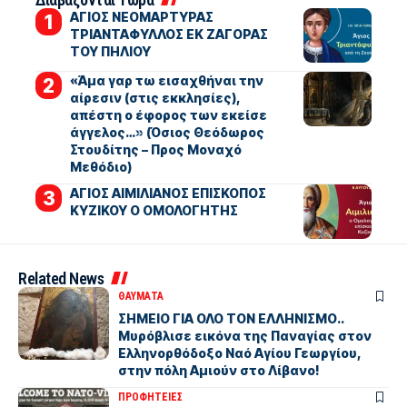
ΑΓΙΟΣ ΝΕΟΜΑΡΤΥΡΑΣ
ΤΡΙΑΝΤΑΦΥΛΛΟΣ ΕΚ ΖΑΓΟΡΑΣ
ΤΟΥ ΠΗΛΙΟΥ
«Άμα γαρ τω εισαχθήναι την
αίρεσιν (στις εκκλησίες),
απέστη ο έφορος των εκείσε
άγγελος…» (Όσιος Θεόδωρος
Στουδίτης – Προς Μοναχό
Μεθόδιο)
ΑΓΙΟΣ ΑΙΜΙΛΙΑΝΟΣ ΕΠΙΣΚΟΠΟΣ
ΚΥΖΙΚΟΥ Ο ΟΜΟΛΟΓΗΤΗΣ
Related News
ΘΑΥΜΑΤΑ
ΣΗΜΕΙΟ ΓΙΑ ΟΛΟ ΤΟΝ ΕΛΛΗΝΙΣΜΟ..
Μυρόβλισε εικόνα της Παναγίας στον
Ελληνορθόδοξο Ναό Αγίου Γεωργίου,
στην πόλη Αμιούν στο Λίβανο!
ΠΡΟΦΗΤΕΙΕΣ