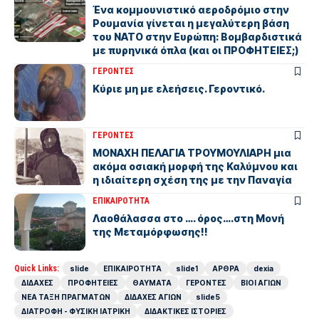
Ένα κομμουνιστικό αεροδρόμιο στην
Ρουμανία γίνεται η μεγαλύτερη βάση
του ΝΑΤΟ στην Ευρώπη: Βομβαρδιστικά
με πυρηνικά όπλα (και οι ΠΡΟΦΗΤΕΙΕΣ;)
ΓΕΡΟΝΤΕΣ
Kύριε μη με ελεήσεις. Γεροντικό.
ΓΕΡΟΝΤΕΣ
ΜΟΝΑΧΗ ΠΕΛΑΓΙΑ ΤΡΟΥΜΟΥΛΙΑΡΗ μια
ακόμα οσιακή μορφή της Καλύμνου και
η ιδιαίτερη σχέση της με την Παναγία
ΕΠΙΚΑΙΡΟΤΗΤΑ
Λαοθάλασσα στο …. όρος….στη Μονή
της Μεταμόρφωσης!!
Quick Links:
slide
ΕΠΙΚΑΙΡΟΤΗΤΑ
slide1
ΑΡΘΡΑ
dexia
ΔΙΔΑΧΕΣ
ΠΡΟΦΗΤΕΙΕΣ
ΘΑΥΜΑΤΑ
ΓΕΡΟΝΤΕΣ
ΒΙΟΙ ΑΓΙΩΝ
ΝΕΑ ΤΑΞΗ ΠΡΑΓΜΑΤΩΝ
ΔΙΔΑΧΕΣ ΑΓΙΩΝ
slide5
ΔΙΑΤΡΟΦΗ - ΦΥΣΙΚΗ ΙΑΤΡΙΚΗ
ΔΙΔΑΚΤΙΚΕΣ ΙΣΤΟΡΙΕΣ