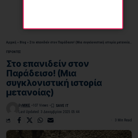
Αρχική
»
Blog
»
Στο επανιδείν στον Παράδεισο! (Μια συγκλονιστική ιστορία μετανοίας)
ΓΕΡΟΝΤΕΣ
Στο επανιδείν στον
Παράδεισο! (Μια
συγκλονιστική ιστορία
μετανοίας)
By
MIKE
107 Views
Last Updated: 3 Δεκεμβρίου 2025 05:44
3 Min Read