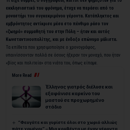
Τι είχε συμβεί; Ο συγγραφέας καίτοι δεν φημιζόταν για το
εκκλησιαστικό του φρόνημα, έτυχε να περάσει από το
μοναστήρι του συγκεκριμένου γέροντα. Κατάπληκτος και
εμβρόντητος αντίκρισε μέσα στο πένθιμο ράσο τον
«ζωηρό» συμμαθητή του στην Πόλη – ήταν και αυτός
Κωνσταντινουπολίτης, και με ένδοξο επώνυμο μάλιστα.
Τα επίθετα που χρησιμοποίησε ο χρονογράφος,
υπαινίσσονταν πολλά σε όσους ήξεραν τον μοναχό, που ήταν
«βίος και πολιτεία» στα νιάτα του, όπως είπαμε.
More Read
Έλληνας γιατρός διέλυσε και
εξαφάνισε καρκίνο του
μαστού σε προχωρημένο
στάδιο
“Φευγάτε και γυρίστε όλοι στο χωριό αλλιώς
πάτε χαμένοι” – Μια κουβέντα με έναν γέροντα