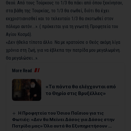
Θεού. Από τους Τούρκους το 1/3 θα πάει από όπου ξεκίνησαν,
στα βάθη της Τουρκίας, το 1/3 θα σωθεί, διότι θα έχει
εκχριστιανισθεί και το τελευταίο 1/3 θα σκοτωθεί στον
πόλεμο αυτόν….». ( πρόκειται για τη γνωστή Προφητεία του
Αγίου Κοσμά).
«Δεν ήθελα τίποτα άλλο. Να με κρατούσε ο Θεός ακόμη λίγα
χρόνια στη ζωή, για να έβλεπα την πατρίδα μου μεγαλωμένη.
Θα μεγαλώσει…».
More Read
«Τα πάντα θα ελέγχονται από
το Θηρίο στις Βρυξέλλες»
Η Προφητεία του Όσιου Παΐσιου για τις
Φωτιές: «Δεν θα Μείνει Δάσος για Δάσος στην
Πατρίδα μας» Όλα αυτά θα Εξυπηρετήσουν …