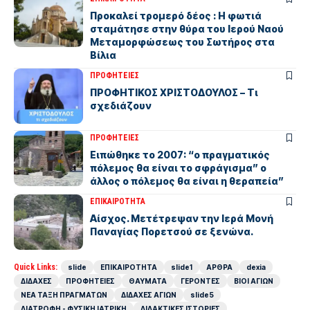
Προκαλεί τρομερό δέος : Η φωτιά
σταμάτησε στην θύρα του Ιερού Ναού
Μεταμορφώσεως του Σωτήρος στα
Βίλια
ΠΡΟΦΗΤΕΙΕΣ
ΠΡΟΦΗΤΙΚΟΣ ΧΡΙΣΤΟΔΟΥΛΟΣ – Τι
σχεδιάζουν
ΠΡΟΦΗΤΕΙΕΣ
Eιπώθηκε το 2007: “ο πραγματικός
πόλεμος θα είναι το σφράγισμα” ο
άλλος ο πόλεμος θα είναι η θεραπεία”
ΕΠΙΚΑΙΡΟΤΗΤΑ
Αίσχος. Μετέτρεψαν την Ιερά Μονή
Παναγίας Πορετσού σε ξενώνα.
Quick Links:
slide
ΕΠΙΚΑΙΡΟΤΗΤΑ
slide1
ΑΡΘΡΑ
dexia
ΔΙΔΑΧΕΣ
ΠΡΟΦΗΤΕΙΕΣ
ΘΑΥΜΑΤΑ
ΓΕΡΟΝΤΕΣ
ΒΙΟΙ ΑΓΙΩΝ
ΝΕΑ ΤΑΞΗ ΠΡΑΓΜΑΤΩΝ
ΔΙΔΑΧΕΣ ΑΓΙΩΝ
slide5
ΔΙΑΤΡΟΦΗ - ΦΥΣΙΚΗ ΙΑΤΡΙΚΗ
ΔΙΔΑΚΤΙΚΕΣ ΙΣΤΟΡΙΕΣ