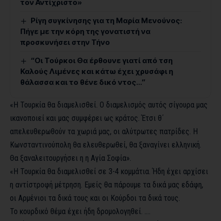
τον Αντίχριστο»
Ρίγη συγκίνησης για τη Μαρία Μενούνος:
Πήγε με την κόρη της γονατιστή να
προσκυνήσει στην Τήνο
“Οι Τούρκοι Θα έρθουνε γιατί από τση
Καλούς Λιμένες και κάτω έχει χρυσάφι η
θάλασσα και το θένε δικό ντος…”
«Η Τουρκία θα διαμελισθεί. Ο διαμελισμός αυτός σίγουρα μας
ικανοποιεί και μας συμφέρει ως κράτος. Έτσι θ΄
απελευθερωθούν τα χωριά μας, οι αλύτρωτες πατρίδες. Η
Κωνσταντινούπολη θα ελευθερωθεί, θα ξαναγίνει ελληνική.
Θα ξαναλειτουργήσει η η Αγία Σοφία».
«Η Τουρκία θα διαμελισθεί σε 3-4 κομμάτια. Ήδη έχει αρχίσει
η αντίστροφή μέτρηση. Εμείς θα πάρουμε τα δικά μας εδάφη,
οι Αρμένιοι τα δικά τους και οι Κούρδοι τα δικά τους.
Το κουρδικό θέμα έχει ήδη δρομολογηθεί. ….