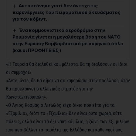
Αυτοκτόνησε γιατί δεν άντεχε τις
παρενέργειες του πειραματικού σκευάσματος
για τον κόβιντ.
Ένα κομμουνιστικό αεροδρόμιο στην
Ρουμανία γίνεται η μεγαλύτερη βάση του ΝΑΤΟ
στην Ευρώπη: Βομβαρδιστικά με πυρηνικά όπλα
(και οι ΠΡΟΦΗΤΕΙΕΣ;)
«Η Τουρκία θα διαλυθεί και, μάλιστα, θα τη διαλύσουν οι ίδιοι
οι σύμμαχοι».
«Άντε, άντε, δε θα είμαι να σε καμαρώσω στην προέλαση, όταν
θα προελαύνει ο ελληνικός στρατός για την
Κωνσταντινούπολη».
«Ο Άγιος Κοσμάς ο Αιτωλός είχε δίκιο που είπε για τα
«Εξαμίλια», διότι τα «Εξαμίλια» δεν είναι ούτε χωριά, ούτε
πόλεις, αλλά είναι τα έξι ναυτικά μίλια, η ζώνη των έξι μιλίων
που περιβάλλει τα παράλια της Ελλάδας και κάθε νησί μας.