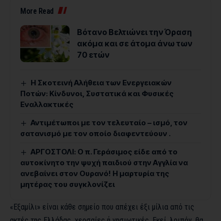
More Read
Βότανο Βελτιώνει την Όραση
ακόμα και σε άτομα άνω των
70 ετών
Η Σκοτεινή Αλήθεια των Ενεργειακών
Ποτών: Κίνδυνοι, Συστατικά και Φυσικές
Εναλλακτικές
Αντιμέτωποι με τον τελευταίο – ισμό, τον
σατανισμό με τον οποίο διαφεντεύουν .
ΑΡΓΟΣΤΟΛΙ: Ο π. Γεράσιμος είδε από το
αυτοκίνητο την ψυχή παιδιού στην Αγγλία να
ανεβαίνει στον Ουρανό! Η μαρτυρία της
μητέρας του συγκλονίζει
«Εξαμίλι» είναι κάθε σημείο που απέχει έξι μίλια από τις
ακτές της Ελλάδας, χερσαίες ή νησιωτικές. Εκεί, λοιπόν, θα