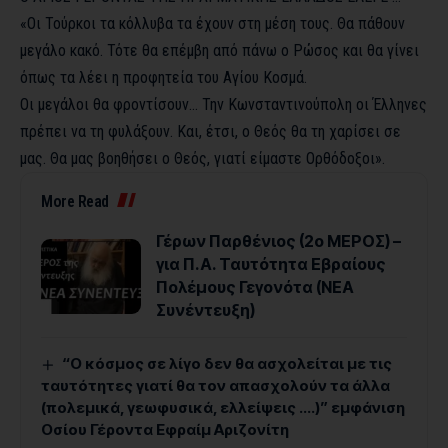
«Οι Τούρκοι τα κόλλυβα τα έχουν στη μέση τους. Θα πάθουν
μεγάλο κακό. Τότε θα επέμβη από πάνω ο Ρώσος και θα γίνει
όπως τα λέει η προφητεία του Αγίου Κοσμά.
Οι μεγάλοι θα φροντίσουν… Την Κωνσταντινούπολη οι Έλληνες
πρέπει να τη φυλάξουν. Και, έτσι, ο Θεός θα τη χαρίσει σε
μας. Θα μας βοηθήσει ο Θεός, γιατί είμαστε Ορθόδοξοι».
More Read
Γέρων Παρθένιος (2ο ΜΕΡΟΣ) –
για Π.Α. Ταυτότητα Εβραίους
Πολέμους Γεγονότα (ΝΕΑ
Συνέντευξη)
“Ο κόσμος σε λίγο δεν θα ασχολείται με τις
ταυτότητες γιατί θα τον απασχολούν τα άλλα
(πολεμικά, γεωφυσικά, ελλείψεις ….)” εμφάνιση
Οσίου Γέροντα Εφραίμ Αριζονίτη