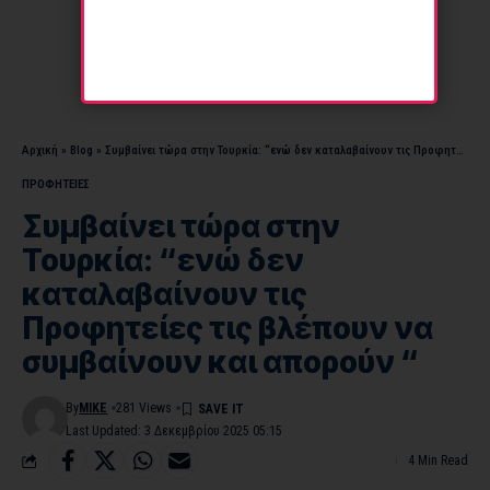
Αρχική
»
Blog
»
Συμβαίνει τώρα στην Τουρκία: “ενώ δεν καταλαβαίνουν τις Προφητείες τις βλέπουν να συμβαίνουν και απορούν “
ΠΡΟΦΗΤΕΙΕΣ
Συμβαίνει τώρα στην
Τουρκία: “ενώ δεν
καταλαβαίνουν τις
Προφητείες τις βλέπουν να
συμβαίνουν και απορούν “
By
MIKE
281 Views
Last Updated: 3 Δεκεμβρίου 2025 05:15
4 Min Read