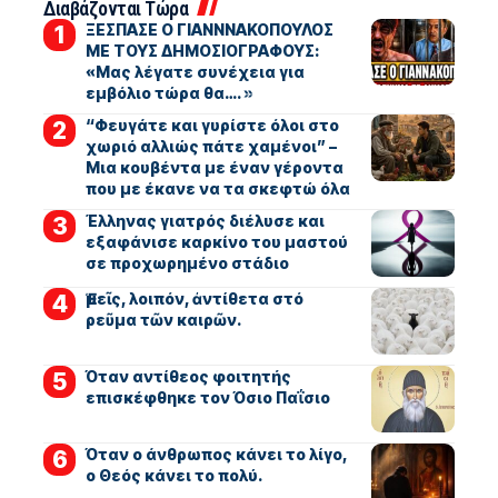
Διαβάζονται Τώρα
ΞΕΣΠΑΣΕ Ο ΓΙΑΝΝΝΑΚΟΠΟΥΛΟΣ
ΜΕ ΤΟΥΣ ΔΗΜΟΣΙΟΓΡΑΦΟΥΣ:
«Μας λέγατε συνέχεια για
εμβόλιο τώρα θα…. »
“Φευγάτε και γυρίστε όλοι στο
χωριό αλλιώς πάτε χαμένοι” –
Μια κουβέντα με έναν γέροντα
που με έκανε να τα σκεφτώ όλα
Έλληνας γιατρός διέλυσε και
εξαφάνισε καρκίνο του μαστού
σε προχωρημένο στάδιο
Ἐμεῖς, λοιπόν, ἀντίθετα στό
ρεῦμα τῶν καιρῶν.
Όταν αντίθεος φοιτητής
επισκέφθηκε τον Όσιο Παΐσιο
Όταν ο άνθρωπος κάνει το λίγο,
ο Θεός κάνει το πολύ.