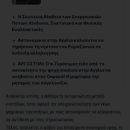
Η Σκοτεινή Αλήθεια των Ενεργειακών
Ποτών: Κίνδυνοι, Συστατικά και Φυσικές
Εναλλακτικές
Αστυνομικοί στην Αγγλία καλούνται να
τηρήσουν τη νηστεία του Ραμαζανιού σε
ένδειξη αλληλεγγύης
ΑΡΓΟΣΤΟΛΙ: Ο π. Γεράσιμος είδε από το
αυτοκίνητο την ψυχή παιδιού στην Αγγλία να
ανεβαίνει στον Ουρανό! Η μαρτυρία της
μητέρας του συγκλονίζει
Αναλύεται επίσης η αυθαίρετη αντιμετώπιση μεταξύ
ενστόλων, όσον αφορά την υποχρεωτικότητα των νέων
ψηφιακών ταυτοτήτων, με τους αστυνομικούς να εξαιρούνται,
σε αντίθεση με τους στρατιωτικούς.
Τέλος, αναλύεται ο φόβος για επικείμενο οικονομικό κραχ, το