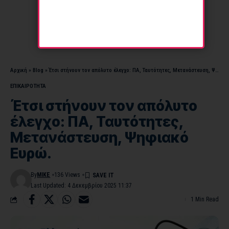
Αρχική
»
Blog
»
Έτσι στήνουν τον απόλυτο έλεγχο: ΠΑ, Ταυτότητες, Μετανάστευση, Ψηφιακό Ευρώ.
ΕΠΙΚΑΙΡΟΤΗΤΑ
Έτσι στήνουν τον απόλυτο
έλεγχο: ΠΑ, Ταυτότητες,
Μετανάστευση, Ψηφιακό
Ευρώ.
By
MIKE
136 Views
Last Updated: 4 Δεκεμβρίου 2025 11:37
1 Min Read