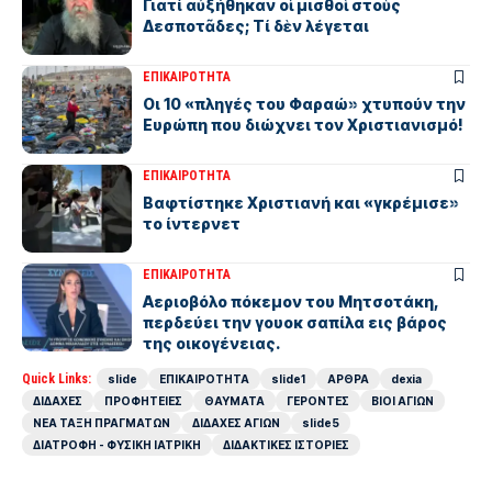
Γιατί αὐξήθηκαν οἱ μισθοὶ στοὺς
Δεσποτᾶδες; Τί δὲν λέγεται
ΕΠΙΚΑΙΡΟΤΗΤΑ
Οι 10 «πληγές του Φαραώ» χτυπούν την
Ευρώπη που διώχνει τον Χριστιανισμό!
ΕΠΙΚΑΙΡΟΤΗΤΑ
Βαφτίστηκε Χριστιανή και «γκρέμισε»
το ίντερνετ
ΕΠΙΚΑΙΡΟΤΗΤΑ
Αεριοβόλο πόκεμον του Μητσοτάκη,
περδεύει την γουοκ σαπίλα εις βάρος
της οικογένειας.
Quick Links:
slide
ΕΠΙΚΑΙΡΟΤΗΤΑ
slide1
ΑΡΘΡΑ
dexia
ΔΙΔΑΧΕΣ
ΠΡΟΦΗΤΕΙΕΣ
ΘΑΥΜΑΤΑ
ΓΕΡΟΝΤΕΣ
ΒΙΟΙ ΑΓΙΩΝ
ΝΕΑ ΤΑΞΗ ΠΡΑΓΜΑΤΩΝ
ΔΙΔΑΧΕΣ ΑΓΙΩΝ
slide5
ΔΙΑΤΡΟΦΗ - ΦΥΣΙΚΗ ΙΑΤΡΙΚΗ
ΔΙΔΑΚΤΙΚΕΣ ΙΣΤΟΡΙΕΣ