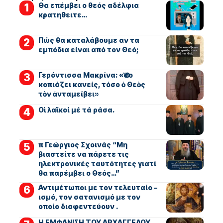
Θα επέμβει ο θεός αδέλφια
κρατηθειτε…
Πώς θα καταλάβουμε αν τα
εμπόδια είναι από τον Θεό;
Γερόντισσα Μακρίνα: «Ὅσο
κοπιάζει κανείς, τόσο ὁ Θεὸς
τὸν ἀνταμείβει»
Οἱ λαϊκοί μέ τά ράσα.
π Γεώργιος Σχοινάς “Μη
βιαστείτε να πάρετε τις
ηλεκτρονικές ταυτότητες γιατί
θα παρέμβει ο Θεός…”
Αντιμέτωποι με τον τελευταίο –
ισμό, τον σατανισμό με τον
οποίο διαφεντεύουν .
Η ΕΜΦΑΝΙΣΗ ΤΟΥ ΑΡΧΑΓΓΕΛΟΥ