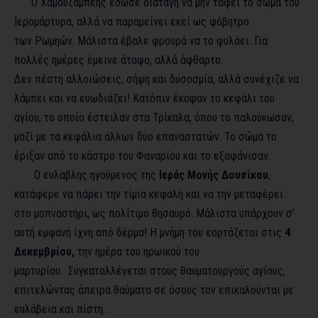
Ο Χαμουζάμπεης έδωσε διαταγή να μην ταφεί το σώμα του
Ιερομάρτυρα, αλλά να παραμείνει εκεί ως φόβητρο
των Ρωμηών. Μάλιστα έβαλε φρουρά να το φυλάει. Για
πολλές ημέρες έμεινε άταφο, αλλά άφθαρτο.
Δεν πέστη αλλοιώσεις, σήψη και δυσοσμία, αλλά συνέχιζε να
λάμπει και να ευωδιάζει! Κατόπιν έκοψαν το κεφάλι του
αγίου, το οποίο έστειλαν στα Τρίκαλα, όπου το παλούκωσαν,
μαζί με τα κεφάλια άλλων δύο επαναστατών. Το σώμα το
έριξαν από το κάστρο του Φαναρίου και το εξαφάνισαν.
Ο ευλαβλης ηγούμενος της
Ιεράς Μονής Δουσίκου
,
κατάφερε να πάρει την τίμια κεφαλή και να την μεταφέρει
στο μοπναστήρι, ως πολίτιμο θησαυρό. Μάλιστα υπάρχουν σ’
αυτή εμφανή ίχνη από δέρμα! Η μνήμη του εορτάζεται στις
4
Δεκεμβρίου,
την ημέρα του ηρωικού του
μαρτυρίου. Συγκαταλλέγεται στους θαυματουργούς αγίους,
επιτελώντας άπειρα θαύματα σε όσους τον επικαλούνται με
ευλάβεια και πίστη.