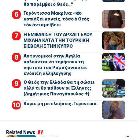
θα παρέμβει ο Θεός…”
Γερόντισσα Μακρίνα: «Ὅσο
κοπιάζει κανείς, τόσο ὁ Θεὸς
τὸν ἀνταμείβει»
Η ΕΜΦΑΝΙΣΗ ΤΟΥ ΑΡΧΑΓΓΕΛΟΥ
ΜΙΧΑΗΛ ΚΑΤΑ ΤΗΝ ΤΟΥΡΚΙΚΗ
ΕΙΣΒΟΛΗ ΣΤΗΝ ΚΥΠΡΟ
Αστυνομικοί στην Αγγλία
καλούνται να τηρήσουν τη
νηστεία του Ραμαζανιού σε
ένδειξη αλληλεγγύης
Ο Θεός την Ελλάδα θα τη σώσει
αλλά τι θα πάθουν οι Έλληνες;
(Δημήτριος Παναγόπουλος ♰)
Kύριε μη με ελεήσεις. Γεροντικό.
Related News