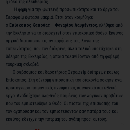
η ιδέα της ελευθερίας.
Η φήμη για την φωτεινή προσωπικότητα και το έργο του
Σεραφείμ έφτασε μακριά. Έτσι όταν κοιμήθηκε
ο
Επίσκοπος Καπούας – Φαναρίου Λαυρέντιος
, κλήθηκε από
την Εκκλησία να το διαδεχτεί στον επισκοπικό θρόνο. Εκείνος
αρχικά διατυπωσε τις αντιρρήσεις του, λόγω της
ταπεινότητας, που τον διέκρινε, αλλά τελικά υποτάχτηκε στη
θέληση της Εκκλησίας, η οποία ταλανίζονταν από τη φοβερή
τουρκική σκλαβιά.
Ο σεβάσμιος και δαρστήριος Σεραφείμ διέπρεψε και ως
Επίσκοπος. Στη σύντομη επισκοπική του διακονία άσκησε ένα
πρωτόγνωρο ποιμαντικό, πνευματικό, κοινωνικό και εθνικό
έργο. Αναδείχτηκε αληθινός ποιμένας των λογικών προβάτων,
που του εμπιστεύθηκε ο Θεός. Οι πιστοί της επισκοπής του
τον αγαπούσαν και τον εμπιστεύονταν σαν πατέρα τους και
εκείνος έδειχνε την πατρική του αγάπη προς αυτούς.