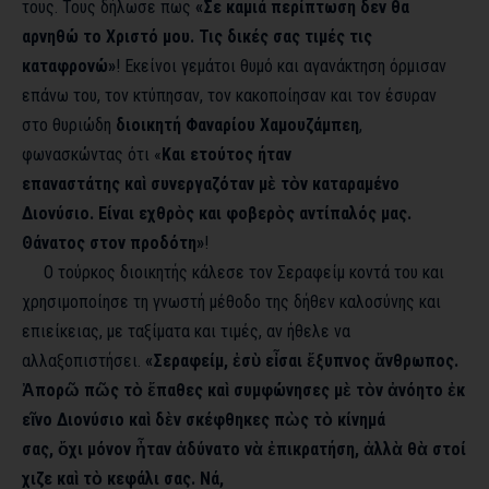
τους. Τους δήλωσε πως
«Σε καμιά περίπτωση δεν θα
αρνηθώ το Χριστό μου. Τις δικές σας τιμές τις
καταφρονώ»
! Εκείνοι γεμάτοι θυμό και αγανάκτηση όρμισαν
επάνω του, τον κτύπησαν, τον κακοποίησαν και τον έσυραν
στο θυριώδη
διοικητή Φαναρίου Χαμουζάμπεη
,
φωνασκώντας ότι «
Και ετούτος ήταν
επαναστάτης καὶ συνεργαζόταν μὲ τὸν καταραμένο
Διονύσιο. Είναι εχθρὸς και φοβερὸς αντίπαλός μας.
Θάνατος στον προδότη»
!
Ο τούρκος διοικητής κάλεσε τον Σεραφείμ κοντά του και
χρησιμοποίησε τη γνωστή μέθοδο της δήθεν καλοσύνης και
επιείκειας, με ταξίματα και τιμές, αν ήθελε να
αλλαξοπιστήσει.
«Σεραφείμ, ἐσὺ εἶσαι ἔξυπνος ἄνθρωπος.
Ἀπορῶ πῶς τὸ ἔπαθες καὶ συμφώνησες μὲ τὸν ἀνόητο ἐκ
εῖνο Διονύσιο καὶ δὲν σκέφθηκες πὼς τὸ κίνημά
σας, ὄχι μόνον ἦταν ἀδύνατο νὰ ἐπικρατήση, ἀλλὰ θὰ στοί
χιζε καὶ τὸ κεφάλι σας. Νά,