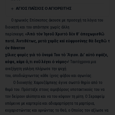
ΑΓΙΟΣ ΠΑΪΣΙΟΣ Ο ΑΓΙΟΡΕΙΤΗΣ
Ο ηρωικός Επίσκοπος άκουσε με προσοχή τα λόγια του
διοικητή και του απάντησε χωρίς άλλη
περίσκεψη:
«Ἀπὸ τὸν Ἰησοῦ Χριστὸ δὲν θ’ ἀποχωρισθῶ
ποτέ. Ἀντιθέτως, μετὰ χαρᾶς καὶ εὐφροσύνης θὰ δεχθῶ τ
ὸν θάνατον
χίλιες φορὲς γιὰ τὸ ὄνομά Του τὸ Ἅγιον. Δι’ αὐτὸ σφάξε,
κόψε, κάμε ὅ,τι σοῦ λέγει ὁ νόμος»
! Ταυτόχρονα μια
ανεξήγητη γαλήνη πλήρωσε την ψυχή
του, αποδιώχνωντας κάθε ίχνος φόβου και αγωνίας.
Ο διοικητής Χαμουζάμπεης έγινε σωστό θηρίο από το
θυμό του. Πρόσταξε στους αιμοβόρους υποτακτικούς του να
τον δείρουν αλύπητα και να του κόψουν τη μύτη. Ο Σεραφείμ
υπόμεινε με καρτερία και αδιαμαρτύρητα τα μαρτύρια,
ευχαριστώντας και υμνώντας το Θεό, ο Οποίος τον αξίωσε να