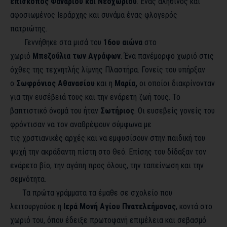
επίσκοπος Φαναρίου και Νεοχωρίου
. Ένας αληθινός και
αφοσιωμένος Ιεράρχης και συνάμα ένας φλογερός
πατριώτης.
Γεννήθηκε στα μισά του
16
ου
αιώνα
στο
χωριό
Μπεζούλια των Αγράφων
. Ένα πανέμορφο χωριό στις
όχθες της τεχνητλής λίμνης Πλαστήρα. Γονείς του υπήρξαν
ο
Σωφρόνιος Αθανασίου
και η
Μαρία,
οι οποίοι διακρίνονταν
για την ευσέβειά τους και την ενάρετη ζωή τους. Το
βαπτιστικό όνομά του ήταν
Σωτήριος
. Οι ευσεβείς γονείς του
φρόντισαν να τον αναθρέψουν σύμφωνα με
τις χρστιανικές αρχές και να εμφυσίσουν στην παιδική του
ψυχή την ακράδαντη πίστη στο Θεό. Επίσης του δίδαξαν τον
ενάρετο βίο, την αγάπη προς όλους, την ταπείνωση και την
σεμνότητα.
Τα πρώτα γράμματα τα έμαθε σε σχολείο που
λειτουργούσε η
Ιερά Μονή Αγίου Πνατελεήμονος
, κοντά στο
χωριό του, όπου έδειξε πρωτοφανή επιμέλεια και σεβασμό