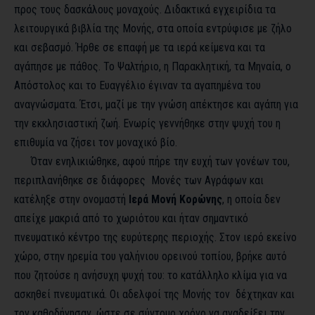
προς τους δασκάλους μοναχούς. Διδακτικά εγχειρίδια τα
λειτουργικά βιβλία της Μονής, στα οποία εντρύφισε με ζήλο
και σεβασμό. Ήρθε σε επαφή με τα ιερά κείμενα και τα
αγάπησε με πάθος. Το Ψαλτήριο, η Παρακλητική, τα Μηναία, ο
Απόστολος και το Ευαγγέλιο έγιναν τα αγαπημένα του
αναγνώσματα. Έτσι, μαζί με την γνώση απέκτησε και αγάπη για
την εκκλησιαστική ζωή. Ενωρίς γεννήθηκε στην ψυχή του η
επιθυμία να ζήσει τον μοναχικό βίο.
Όταν ενηλικιώθηκε, αφού πήρε την ευχή των γονέων του,
περιπλανήθηκε σε διάφορες Μονές των Αγράφων και
κατέληξε στην ονομαστή
Ιερά Μονή Κορώνης
, η οποία δεν
απείχε μακριά από το χωριότου και ήταν σημαντικό
πνευματικό κέντρο της ευρύτερης περιοχής. Στον ιερό εκείνο
χώρο, στην ηρεμία του γαλήνιου ορεινού τοπίου, βρήκε αυτό
που ζητούσε η ανήσυχη ψυχή του: το κατάλληλο κλίμα για να
ασκηθεί πνευματικά. Οι αδελφοί της Μονής τον δέχτηκαν και
τον καθοδήγησαν, ώστε σε σύντομο χρόνο να αναδείξει την