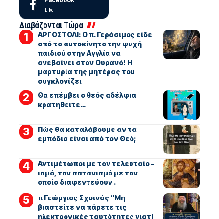
Facebook
Like
Διαβάζονται Τώρα
ΑΡΓΟΣΤΟΛΙ: Ο π. Γεράσιμος είδε
από το αυτοκίνητο την ψυχή
παιδιού στην Αγγλία να
ανεβαίνει στον Ουρανό! Η
μαρτυρία της μητέρας του
συγκλονίζει
Θα επέμβει ο θεός αδέλφια
κρατηθειτε…
Πώς θα καταλάβουμε αν τα
εμπόδια είναι από τον Θεό;
Αντιμέτωποι με τον τελευταίο –
ισμό, τον σατανισμό με τον
οποίο διαφεντεύουν .
π Γεώργιος Σχοινάς “Μη
βιαστείτε να πάρετε τις
ηλεκτρονικές ταυτότητες γιατί