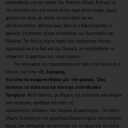
κακοπαθήσει για την αγάπη Του. Κατόπιν έδωσε διαταγή να
τον κλείσουν στο πιο σκοτεινό και υγρό μπουντρούμι, χωρίς
φαγητό και νερό, με σκοπό να δειλιάσει και να
αλλαξοπιστήσει. Μάταια όμως ήλπιζε ο Χαμουζάμπεης, ο
ηρωικός Επίσκοπος ήξερε να πεθαίνει ως Χριστιανός και
Έλληνας. Την όλη τη νύχτα, παρά τους αφόρητους πόνους,
προσευχόταν στο Θεό και την Παναγία, να τον βοηθήσει να
υπομείνει το μαρτύριο και να μη λιγήσει.
Την άλλη μέρα τον παρουσίασαν και πάλι στον διοικητή, ο
οποίος του είπε
: «Ἐ, Σεραφείμ,
πιστεύω νὰ σωφρονίσθηκες μὲς τὴν φυλακή. Ἔλα,
λυπήσου τὰ νιάτα σου καὶ πίστεψε στὸν Μεγάλο
Προφήτη»
. Αλλά Εκείνος, με θάρρος και πρόσωπο που έλαμπε
από αγαλίαση, αρνήθηκε και πάλι τις
προσποιητές κολακίες του τούρκου αξιωματούχου. Για τούτο
έδωσε διαταγή για νέα χειρότερα βασανιστήρια, τον κτύπησαν
άγρια, τον ξάπλωσαν τεντώνοντάς του τα χέρια και τα πόδια