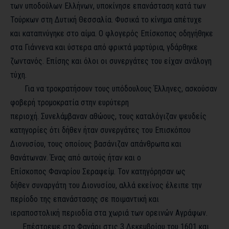
των υποδούλων Ελλήνων, υποκίνησε επανάσταση κατά των
Τούρκων στη Δυτική Θεσσαλία. Φυσικά το κίνημα απέτυχε
και καταπνύγηκε στο αίμα. Ο φλογερός Επίσκοπος οδηγήθηκε
στα Γιάννενα και ύστερα από φρικτά μαρτύρια, γδάρθηκε
ζωντανός. Επίσης και όλοι οι συνεργάτες του είχαν ανάλογη
τύχη.
Για να τροκρατήσουν τους υπόδουλους Έλληνες, ασκούσαν
φοβερή τρομοκρατία στην ευρύτερη
περιοχή. Συνελάμβαναν αθώους, τους καταλόγιζαν ψευδείς
κατηγορίες ότι δήθεν ήταν συνεργάτες του Επισκόπου
Διονυσίου, τους οποίους βασάνιζαν απάνθρωπα και
θανάτωναν. Ένας από αυτούς ήταν και ο
Επίσκοπος Φαναρίου Σεραφείμ. Τον κατηγόρησαν ως
δήθεν συναργάτη του Διονυσίου, αλλά εκείνος έλειπε την
περίοδο της επανάστασης σε ποιμαντική και
ιεραποστολική περιοδία στα χωριά των ορεινών Αγράφων.
Επέστρεψε στο Φανάρι στις 3 Δεκεμβρίου του 1601 και