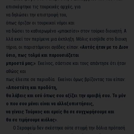
επισκέφτηκε τις τουρκικές αρχές, για
να δηλώσει την επιστροφή του,
όπως όριζαν οι τουρκικοί νόμοι και
να δώσει το καθιερωμένο «μπακσίσι» στον τούρκο διοικητή. Α
λλά εκεί τον περίμενε μια έκπληξη. Μόλις εισήλθε στο διοικη
τήριο, οι παριστάμενοι αγάδες είπαν:
«Αυτός ήταν με το Διον
ύσιο, πως τολμά και παρουσιάζεται
μπροστά μας;»
. Εκείνος, σάστισε και τους απάντησε ότι ήταν
αθώος και
πως έλειπε σε περιοδία. Εκείνοι όμως βρίζοντας του είπαν:
«Αποστάτη και προδότη,
θα λάβεις και εσύ όπως σου αξίζει την αμοιβή σου. Το μόν
ο που σου μένει είναι να αλλαξοπιστήσεις,
να γίνεις Τούρκος και εμείς θα σε συγχωρήσουμε και
θα σε τιμήσουμε κιόλας
».
Ο Σεραφείμ δεν σκέστηκε ούτε στιγμή την δόλια πρότασή