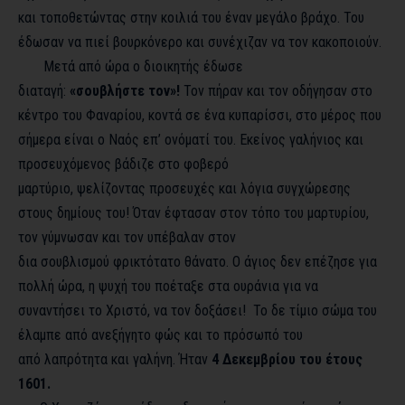
και τοποθετώντας στην κοιλιά του έναν μεγάλο βράχο. Του
έδωσαν να πιεί βουρκόνερο και συνέχιζαν να τον κακοποιούν.
Μετά από ώρα ο διοικητής έδωσε
διαταγή:
«σουβλήστε τον»!
Τον πήραν και τον οδήγησαν στο
κέντρο του Φαναρίου, κοντά σε ένα κυπαρίσσι, στο μέρος που
σήμερα είναι ο Ναός επ’ ονόματί του. Εκείνος γαλήνιος και
προσευχόμενος βάδιζε στο φοβερό
μαρτύριο, ψελίζοντας προσευχές και λόγια συγχώρεσης
στους δημίους του! Όταν έφτασαν στον τόπο του μαρτυρίου,
τον γύμνωσαν και τον υπέβαλαν στον
δια σουβλισμού φρικτότατο θάνατο. Ο άγιος δεν επέζησε για
πολλή ώρα, η ψυχή του ποέταξε στα ουράνια για να
συναντήσει το Χριστό, να τον δοξάσει! Το δε τίμιο σώμα του
έλαμπε από ανεξήγητο φώς και το πρόσωπό του
από λαπρότητα και γαλήνη. Ήταν
4 Δεκεμβρίου του έτους
1601.