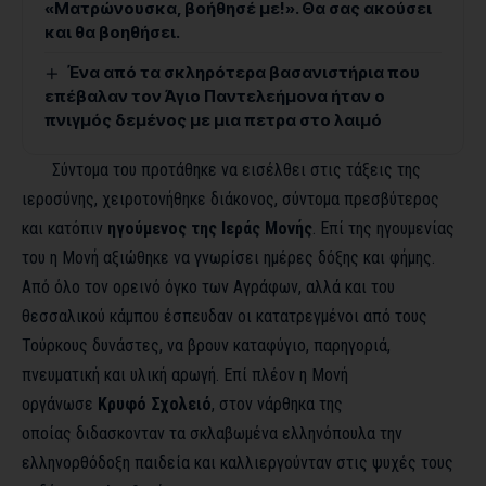
«Ματρώνουσκα, βοήθησέ με!». Θα σας ακούσει
και θα βοηθήσει.
Ένα από τα σκληρότερα βασανιστήρια που
επέβαλαν τον Άγιο Παντελεήμονα ήταν ο
πνιγμός δεμένος με μια πετρα στο λαιμό
Σύντομα του προτάθηκε να εισέλθει στις τάξεις της
ιεροσύνης, χειροτονήθηκε διάκονος, σύντομα πρεσβύτερος
και κατόπιν
ηγούμενος της Ιεράς Μονής
. Επί της ηγουμενίας
του η Μονή αξιώθηκε να γνωρίσει ημέρες δόξης και φήμης.
Από όλο τον ορεινό όγκο των Αγράφων, αλλά και του
θεσσαλικού κάμπου έσπευδαν οι κατατρεγμένοι από τους
Τούρκους δυνάστες, να βρουν καταφύγιο, παρηγοριά,
πνευματική και υλική αρωγή. Επί πλέον η Μονή
οργάνωσε
Κρυφό Σχολειό
, στον νάρθηκα της
οποίας διδασκονταν τα σκλαβωμένα ελληνόπουλα την
ελληνορθόδοξη παιδεία και καλλιεργούνταν στις ψυχές τους