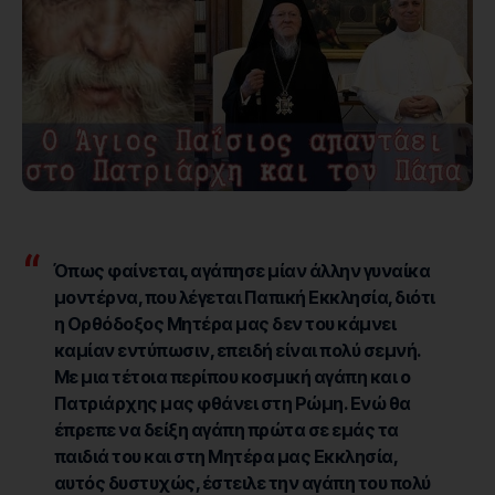
Όπως φαίνεται, αγάπησε μίαν άλλην γυναίκα
μοντέρνα, που λέγεται Παπική Εκκλησία, διότι
η Ορθόδοξος Μητέρα μας δεν του κάμνει
καμίαν εντύπωσιν, επειδή είναι πολύ σεμνή.
Με μια τέτοια περίπου κοσμική αγάπη και ο
Πατριάρχης μας φθάνει στη Ρώμη. Ενώ θα
έπρεπε να δείξη αγάπη πρώτα σε εμάς τα
παιδιά του και στη Μητέρα μας Εκκλησία,
αυτός δυστυχώς, έστειλε την αγάπη του πολύ