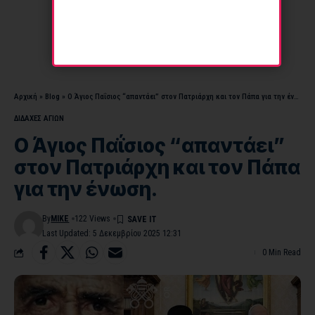
Αρχική
»
Blog
»
Ο Άγιος Παΐσιος “απαντάει” στον Πατριάρχη και τον Πάπα για την ένωση.
ΔΙΔΑΧΕΣ ΑΓΙΩΝ
Ο Άγιος Παΐσιος “απαντάει”
στον Πατριάρχη και τον Πάπα
για την ένωση.
By
MIKE
122 Views
Last Updated: 5 Δεκεμβρίου 2025 12:31
0 Min Read