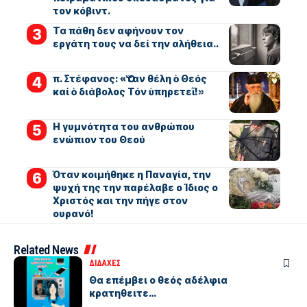
τον κόβιντ.
Τα πάθη δεν αφήνουν τον
εργάτη τους να δεί την αλήθεια..
π. Στέφανος: «Ὅταν θέλη ὁ Θεός
καί ὁ διάβολος Τόν ὑπηρετεῖ!»
Η γυμνότητα του ανθρώπου
ενώπιον του Θεού
Όταν κοιμήθηκε η Παναγία, την
ψυχή της την παρέλαβε ο Ίδιος ο
Χριστός και την πήγε στον
ουρανό!
Related News
ΔΙΔΑΧΕΣ
Θα επέμβει ο θεός αδέλφια
κρατηθειτε…