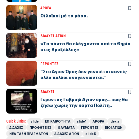
ΑΡΘΡΑ
Οἱ λαϊκοί μέ τά ράσα.
ΔΙΔΑΧΕΣ ΑΓΙΩΝ
«Τα πάντα θα ελέγχονται από το Θηρίο
στις Βρυξέλλες»
ΓΕΡΟΝΤΕΣ
”Στο Άγιον Όρος δεν γεννιέται κανείς
αλλά πολλοί αναγεννώνται.”
ΔΙΔΑΧΕΣ
Γέροντας Γαβριήλ Άγιον όρος… πως θα
ζήσω χωρίς την κάρτα Πολίτη..
Quick Links:
slide
ΕΠΙΚΑΙΡΟΤΗΤΑ
slide1
ΑΡΘΡΑ
dexia
ΔΙΔΑΧΕΣ
ΠΡΟΦΗΤΕΙΕΣ
ΘΑΥΜΑΤΑ
ΓΕΡΟΝΤΕΣ
ΒΙΟΙ ΑΓΙΩΝ
ΝΕΑ ΤΑΞΗ ΠΡΑΓΜΑΤΩΝ
ΔΙΔΑΧΕΣ ΑΓΙΩΝ
slide5