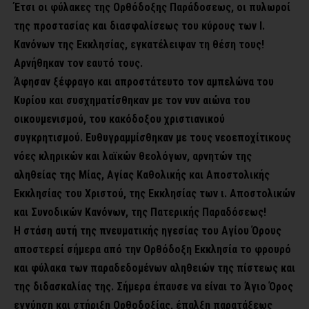
Έτσι οι φύλακες της Ορθόδοξης Παράδοσεως, οι πυλωροί
της προστασίας και διασφαλίσεως του κύρους των Ι.
Κανόνων της Εκκλησίας, εγκατέλειψαν τη θέση τους!
Αρνήθηκαν τον εαυτό τους.
Άφησαν ξέφραγο και απροστάτευτο τον αμπελώνα του
Κυρίου και συσχηματίσθηκαν με τον νυν αιώνα του
οικουμενισμού, του κακόδοξου χριστιανικού
συγκρητισμού. Ευθυγραμμίσθηκαν με τους νεοεποχίτικους
νόες κληρικών και λαϊκών θεολόγων, αρνητών της
αληθείας της Μίας, Αγίας Καθολικής και Αποστολικής
Εκκλησίας του Χριστού, της Εκκλησίας των ι. Αποστολικών
και Συνοδικών Κανόνων, της Πατερικής Παραδόσεως!
Η στάση αυτή της πνευματικής ηγεσίας του Αγίου Όρους
αποστερεί σήμερα από την Ορθόδοξη Εκκλησία το φρουρό
και φύλακα των παραδεδομένων αληθειών της πίστεως και
της διδασκαλίας της. Σήμερα έπαυσε να είναι το Άγιο Όρος
εγγύηση και στήριξη Ορθοδοξίας, έπαλξη παρατάξεως