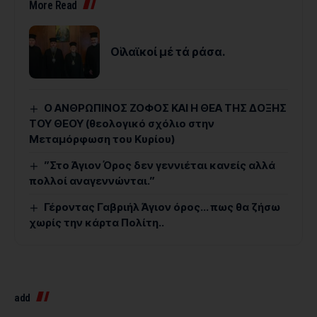
More Read
Οἱ λαϊκοί μέ τά ράσα.
Ο ΑΝΘΡΩΠΙΝΟΣ ΖΟΦΟΣ ΚΑΙ Η ΘΕΑ ΤΗΣ ΔΟΞΗΣ
ΤΟΥ ΘΕΟΥ (θεολογικό σχόλιο στην
Μεταμόρφωση του Κυρίου)
”Στο Άγιον Όρος δεν γεννιέται κανείς αλλά
πολλοί αναγεννώνται.”
Γέροντας Γαβριήλ Άγιον όρος… πως θα ζήσω
χωρίς την κάρτα Πολίτη..
add