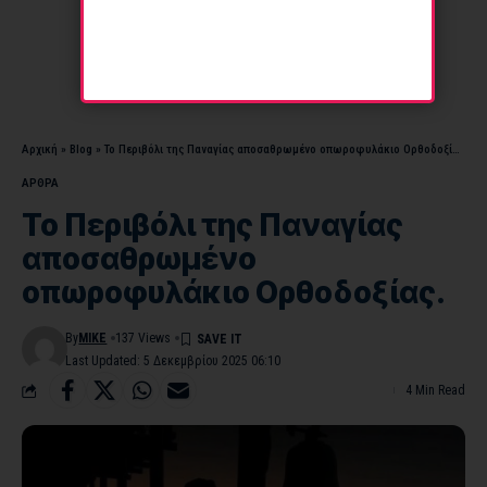
Αρχική
»
Blog
»
Το Περιβόλι της Παναγίας αποσαθρωμένο οπωροφυλάκιο Ορθοδοξίας.
ΑΡΘΡΑ
Το Περιβόλι της Παναγίας
αποσαθρωμένο
οπωροφυλάκιο Ορθοδοξίας.
By
MIKE
137 Views
Last Updated: 5 Δεκεμβρίου 2025 06:10
4 Min Read