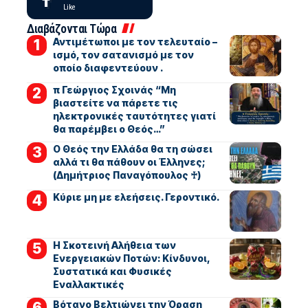
Like
Διαβάζονται Τώρα
Αντιμέτωποι με τον τελευταίο –
ισμό, τον σατανισμό με τον
οποίο διαφεντεύουν .
π Γεώργιος Σχοινάς “Μη
βιαστείτε να πάρετε τις
ηλεκτρονικές ταυτότητες γιατί
θα παρέμβει ο Θεός…”
Ο Θεός την Ελλάδα θα τη σώσει
αλλά τι θα πάθουν οι Έλληνες;
(Δημήτριος Παναγόπουλος ♰)
Kύριε μη με ελεήσεις. Γεροντικό.
Η Σκοτεινή Αλήθεια των
Ενεργειακών Ποτών: Κίνδυνοι,
Συστατικά και Φυσικές
Εναλλακτικές
Βότανο Βελτιώνει την Όραση