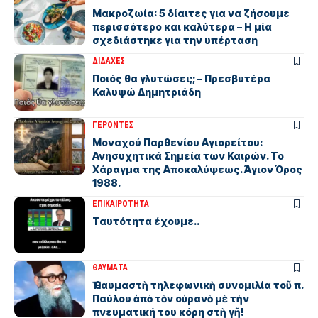
Μακροζωία: 5 δίαιτες για να ζήσουμε
περισσότερο και καλύτερα – Η μία
σχεδιάστηκε για την υπέρταση
ΔΙΔΑΧΕΣ
Ποιός θα γλυτώσει;; – Πρεσβυτέρα
Καλυψώ Δημητριάδη
ΓΕΡΟΝΤΕΣ
Μοναχού Παρθενίου Αγιορείτου:
Ανησυχητικά Σημεία των Καιρών. Το
Χάραγμα της Αποκαλύψεως. Άγιον Όρος
1988.
ΕΠΙΚΑΙΡΟΤΗΤΑ
Ταυτότητα έχουμε..
ΘΑΥΜΑΤΑ
Ἡ θαυμαστὴ τηλεφωνικὴ συνομιλία τοῦ π.
Παύλου ἀπὸ τὸν οὐρανὸ μὲ τὴν
πνευματική του κόρη στὴ γῆ!