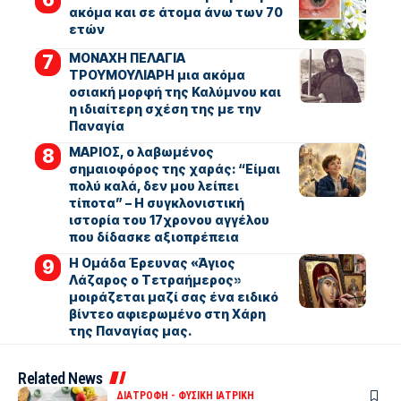
ακόμα και σε άτομα άνω των 70
ετών
ΜΟΝΑΧΗ ΠΕΛΑΓΙΑ
ΤΡΟΥΜΟΥΛΙΑΡΗ μια ακόμα
οσιακή μορφή της Καλύμνου και
η ιδιαίτερη σχέση της με την
Παναγία
ΜΑΡΙΟΣ, ο λαβωμένος
σημαιοφόρος της χαράς: “Είμαι
πολύ καλά, δεν μου λείπει
τίποτα” – Η συγκλονιστική
ιστορία του 17χρονου αγγέλου
που δίδασκε αξιοπρέπεια
Η Ομάδα Έρευνας «Άγιος
Λάζαρος ο Τετραήμερος»
μοιράζεται μαζί σας ένα ειδικό
βίντεο αφιερωμένο στη Χάρη
της Παναγίας μας.
Related News
ΔΙΑΤΡΟΦΗ - ΦΥΣΙΚΗ ΙΑΤΡΙΚΗ