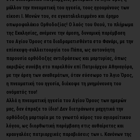
μάλλον την πνευματική του ηγεσία, τους ηγουμένους των
είκοσι Ι. Μονών του, σε εγκαταλελειμμένο και έρημο
οπωροφυλάκιο Ορθοδοξίας!
Ο λαός του Θεού, το πλήρωμα
της Εκκλησίας, ανέμενε την άμεση, δυναμική παρέμβαση
του Αγίου Όρους στα διαδραματισθέντα στο Φανάρι, με την
επίσκεψη-συλλειτουργία του Πάπα, ως αυτονόητη
παρουσία ορθόδοξης αντιδράσεως και μαρτυρίας, όπως
ακριβώς συνέβη στο παρελθόν επί Πατριάρχου Αθηναγόρα,
με την άρση των αναθεμάτων, όταν σύσσωμο το Άγιο Όρος,
η πνευματική του ηγεσία, διέκοψε τη μνημόνευση του
ονόματός του!
Αλλά η πνευματική ηγεσία του Αγίου Όρους των ημερών
μας, δεν έπραξε το ίδιο! Δεν διετράνωσε μαχητικά την
ορθόδοξη μαρτυρία με το γνωστό κύρος του αγιορείτικου
λόγου, ως διορθωτική παρέμβαση στις αυθαίρετες και
κραυγαλέες πατριαρχικές παραβιάσεις των ι. Κανόνων της