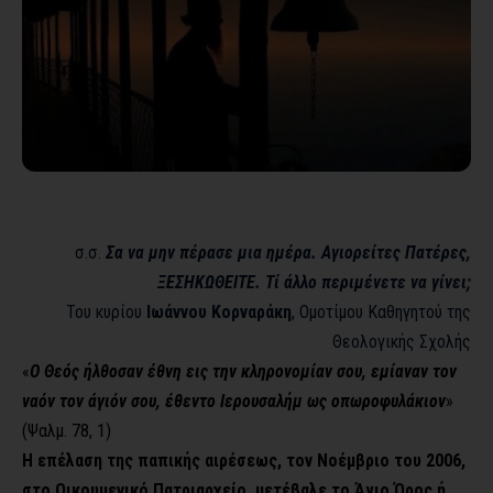
σ.σ.
Σα να μην πέρασε μια ημέρα. Αγιορείτες Πατέρες,
ΞΕΣΗΚΩΘΕΙΤΕ. Τί άλλο περιμένετε να γίνει;
Του κυρίου
Ιωάννου Κορναράκη
, Ομοτίμου Καθηγητού της
Θεολογικής Σχολής
«
Ο Θεός ήλθοσαν έθνη εις την κληρονομίαν σου, εμίαναν τον
ναόν τον άγιόν σου, έθεντο Ιερουσαλήμ ως οπωροφυλάκιον
»
(Ψαλμ. 78, 1)
Η επέλαση της παπικής αιρέσεως, τον Νοέμβριο του 2006,
στο Οικουμενικό Πατριαρχείο, μετέβαλε το Άγιο Όρος ή