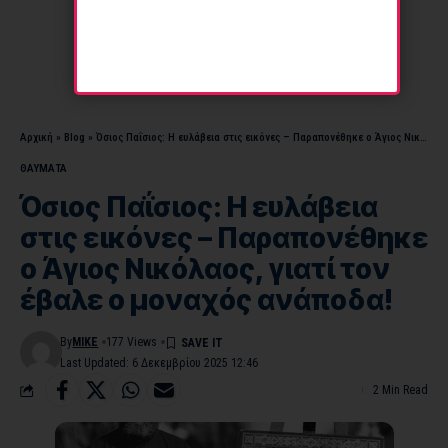
Αρχική
»
Blog
»
Όσιος Παΐσιος: Η ευλάβεια στις εικόνες – Παραπονέθηκε ο Άγιος Νικόλαος, γιατί τον έβαλε ο μοναχός ανάποδα!
ΘΑΥΜΑΤΑ
Όσιος Παΐσιος: Η ευλάβεια
στις εικόνες – Παραπονέθηκε
ο Άγιος Νικόλαος, γιατί τον
έβαλε ο μοναχός ανάποδα!
By
MIKE
177 Views
Last Updated: 6 Δεκεμβρίου 2025 12:46
2 Min Read