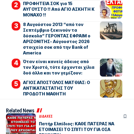
ΠΡΟΦΗΤΕΙΑ ΣΟΚ για 15
ΑΥΓΟΥΣΤΟ !! Από ΑΓΙΟ ΑΣΚΗΤΗ Κ
ΜΟΝΑΧΟ !!
8 Αυγούστου 2013 “από τον
Σεπτέμβριο ξεκινούν τα
δύσκολα” ΓΕΡΟΝΤΑΣ ΕΦΡΑΙΜ ο
ΑΡΙΖΟΝΙΤΗΣ- Αύγουστος 2026
στοιχεία σοκ από την Bank of
America
Όταν είναι κανείς άδειος από
τον Χριστό, τότε έρχονται χίλια
δυό άλλα και τον γεμίζουν:
ΑΓΙΟΣ ΑΠΟΣΤΟΛΟΣ ΜΑΤΘΙΑΣ: Ο
ΑΝΤΙΚΑΤΑΣΤΑΤΗΣ ΤΟΥ
ΠΡΟΔΟΤΗ ΜΑΘΗΤΗ
Related News
ΔΙΔΑΧΕΣ
Πατήρ Ελπίδιος: ΚΑΘΕ ΠΑΤΕΡΑΣ ΝΑ
ΕΤΟΙΜΑΣΕΙ ΤΟ ΣΠΙΤΙ ΤΟΥ ΓΙΑ ΟΣΑ