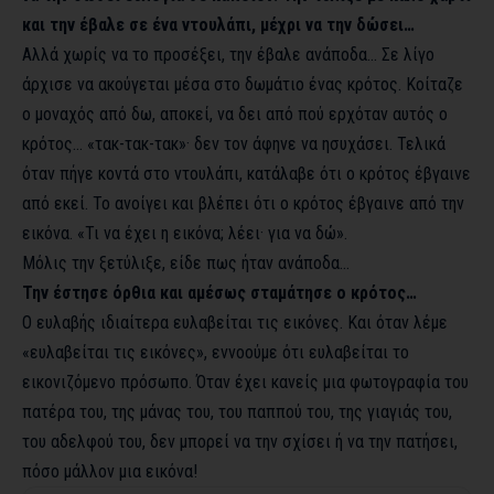
και την έβαλε σε ένα ντουλάπι, μέχρι να την δώσει…
Αλλά χωρίς να το προσέξει, την έβαλε ανάποδα… Σε λίγο
άρχισε να ακούγεται μέσα στο δωμάτιο ένας κρότος. Κοίταζε
ο μοναχός από δω, αποκεί, να δει από πού ερχόταν αυτός ο
κρότος… «τακ-τακ-τακ»· δεν τον άφηνε να ησυχάσει. Τελικά
όταν πήγε κοντά στο ντουλάπι, κατάλαβε ότι ο κρότος έβγαινε
από εκεί. Το ανοίγει και βλέπει ότι ο κρότος έβγαινε από την
εικόνα. «Τι να έχει η εικόνα; λέει· για να δώ».
Μόλις την ξετύλιξε, είδε πως ήταν ανάποδα…
Την έστησε όρθια και αμέσως σταμάτησε ο κρότος…
Ο ευλαβής ιδιαίτερα ευλαβείται τις εικόνες. Και όταν λέμε
«ευλαβείται τις εικόνες», εννοούμε ότι ευλαβείται το
εικονιζόμενο πρόσωπο. Όταν έχει κανείς μια φωτογραφία του
πατέρα του, της μάνας του, του παππού του, της γιαγιάς του,
του αδελφού του, δεν μπορεί να την σχίσει ή να την πατήσει,
πόσο μάλλον μια εικόνα!