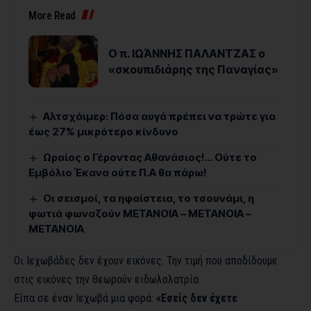
More Read
Ο π. ΙΩΆΝΝΗΣ ΠΑΛΑΝΤΖΑΣ ο
«σκουπιδιάρης της Παναγίας»
Αλτσχάιμερ: Πόσα αυγά πρέπει να τρώτε για
έως 27% μικρότερο κίνδυνο
Ωραίος ο Γέροντας Αθανάσιος!… Ούτε το
Εμβόλιο Έκανα ούτε Π.Α θα πάρω!
Οι σεισμοί, τα ηφαίστεια, το τσουνάμι, η
φωτιά φωναζούν ΜΕΤΑΝΟΙΑ – ΜΕΤΑΝΟΙΑ –
ΜΕΤΑΝΟΙΑ
Οι Ιεχωβάδες δεν έχουν εικόνες. Την τιμή που αποδίδουμε
στις εικόνες την θεωρούν ειδωλολατρία.
Είπα σε έναν Ιεχωβά μια φορά:
«Εσείς δεν έχετε