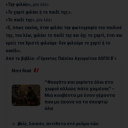
«Την φιλάει»,
μου λέει.
«Το χαρτί φιλάει ή το παιδί της;».
«Το παιδί της»
, μου λέει.
«Έ, όπως εκείνη, όταν φιλάει την φωτογραφία του παιδιού
της, του λέω, φιλάει το παιδί της και όχι το χαρτί, έτσι και
εμείς τον Χριστό φιλούμε· δεν φιλούμε το χαρτί ή το
σανίδι».
Από το βιβλίο: «Γέροντος Παϊσίου Αγιορείτου ΛΟΓΟΙ Β΄»
More Read
“Φευγάτε και γυρίστε όλοι στο
χωριό αλλιώς πάτε χαμένοι” –
Μια κουβέντα με έναν γέροντα
που με έκανε να τα σκεφτώ
όλα
Ἐμεῖς, λοιπόν, ἀντίθετα στό ρεῦμα τῶν