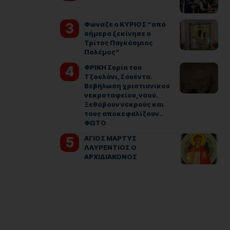
Φώναζε ο ΚΥΡΙΟΣ “από
σήμερα ξεκίνησε ο
Τρίτος Παγκόσμιος
Πολέμος”
ΦΡΙΚΗ Συρία του
Τζουλάνι, Σουέντα.
Βεβήλωση χριστιανικού
νεκροταφείου, ναού.
Ξεθάβουν νεκρούς και
τους αποκεφαλίζουν..
ΦΩΤΟ
ΑΓΙΟΣ ΜΑΡΤΥΣ
ΛΑΥΡΕΝΤΙΟΣ Ο
ΑΡΧΙΔΙΑΚΟΝΟΣ