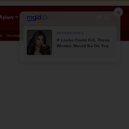
 Αγίων
ΡΟΗ
α
Συνταγές
Διατροφή - Φυσική Ιατρική