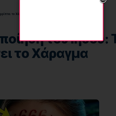
ορρίπτει το Χάραγμα
οίηση του Ιησού: 
ει το Χάραγμα