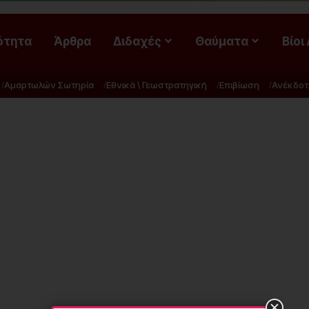
ότητα
Άρθρα
Διδαχές
Θαύματα
Βίοι
Αμαρτωλών Σωτηρία
Εθνικά \ Γεωστρατηγική
Επιβίωση
Ανέκδοτ