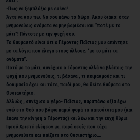
λέει :
-Πως να ξεμπλέξω με εσένα!
Άντε να σου πω. Να σου κάνω το δώρο. Άκου διάκο: όταν
μνημονεύεις ονόματα να μην βαριέσαι και “ποτέ με το
μάτι”! Πάντοτε με την ψυχή σου.
Το θαυμαστό είναι ότι ο Γέροντας Παΐσιος μου απάντησε
με τα λόγια που έλεγα στους άλλους: “με το μάτι τα
ονόματα”.
Ποτέ με το μάτι, συνέχισε ο Γέροντας αλλά να βλέπεις την
ψυχή που μνημονεύεις, τι βάσανα , τι πειρασμούς και τι
δοκιμασία έχει και τότε, παιδί μου, θα δείτε θαύματα στο
Θυσιαστήριο.
Αλλιώς , συνέχισε ο γέρο- Παΐσιος, παραπάνω αξία έχω
εγώ στο Θεό που βάφω καμιά φορά τα παπούτσια μου (και
έκανε την κίνηση ο Γέροντας) και λέω και την ευχή Κύριε
Ιησού Χριστέ ελέησον με, παρά εσείς που τάχα
μνημονεύετε και παίζετε στο θυσιαστήριο….