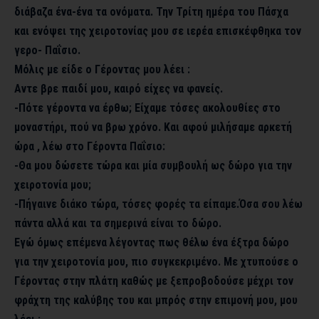
διάβαζα ένα-ένα τα ονόματα. Την Τρίτη ημέρα του Πάσχα
και ενόψει της χειροτονίας μου σε ιερέα επισκέφθηκα τον
γερο- Παΐσιο.
Μόλις με είδε ο Γέροντας μου λέει :
Αντε βρε παιδί μου, καιρό είχες να φανείς.
-Πότε γέροντα να έρθω; Είχαμε τόσες ακολουθίες στο
μοναστήρι, πού να βρω χρόνο. Και αφού μιλήσαμε αρκετή
ώρα , λέω στο Γέροντα Παΐσιο:
-Θα μου δώσετε τώρα και μία συμβουλή ως δώρο για την
χειροτονία μου;
-Πήγαινε διάκο τώρα, τόσες φορές τα είπαμε.Όσα σου λέω
πάντα αλλά και τα σημερινά είναι το δώρο.
Εγώ όμως επέμενα λέγοντας πως θέλω ένα έξτρα δώρο
για την χειροτονία μου, πιο συγκεκριμένο. Με χτυπούσε ο
Γέροντας στην πλάτη καθώς με ξεπροβοδούσε μέχρι τον
φράχτη της καλύβης του και μπρός στην επιμονή μου, μου