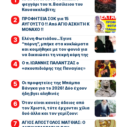
φεγγάρι του π. Βασίλειου του
Καυσοκαλυβίτη;
ΠΡΟΦΗΤΕΙΑ ΣΟΚ για 15
ΑΥΓΟΥΣΤΟ !! Από ΑΓΙΟ ΑΣΚΗΤΗ Κ
ΜΟΝΑΧΟ !!
Ελένη Φωτιάδου…Έγινε
“πόρνη”, μπήκε στα κυκλώματα
και κοιμήθηκε με τον φονιά για
να δικαιώσει τη νεκρή κόρη της
Ο π. ΙΩΆΝΝΗΣ ΠΑΛΑΝΤΖΑΣ ο
«σκουπιδιάρης της Παναγίας»
Οι προφητείες της Μπάμπα
Βάνγκα για το 2026! Δύο έχουν
ήδη βγει αληθινές
Όταν είναι κανείς άδειος από
τον Χριστό, τότε έρχονται χίλια
δυό άλλα και τον γεμίζουν:
ΑΓΙΟΣ ΑΠΟΣΤΟΛΟΣ ΜΑΤΘΙΑΣ: Ο