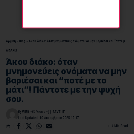
Αρχική
»
Blog
»
Άκου διάκο: όταν μνημονεύεις ονόματα να μην βαριέσαι και “ποτέ με το μάτι”! Πάντοτε με την ψυχή σου.
ΔΙΔΑΧΕΣ
Άκου διάκο: όταν
μνημονεύεις ονόματα να μην
βαριέσαι και “ποτέ με το
μάτι”! Πάντοτε με την ψυχή
σου.
By
MIKE
86 Views
Last Updated: 10 Δεκεμβρίου 2025 12:17
4 Min Read