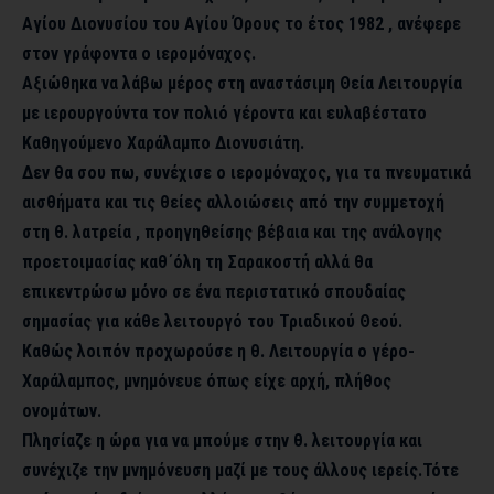
Αγίου Διονυσίου του Αγίου Όρους το έτος 1982 , ανέφερε
στον γράφοντα ο ιερομόναχος.
Αξιώθηκα να λάβω μέρος στη αναστάσιμη Θεία Λειτουργία
με ιερουργούντα τον πολιό γέροντα και ευλαβέστατο
Καθηγούμενο Χαράλαμπο Διονυσιάτη.
Δεν θα σου πω, συνέχισε ο ιερομόναχος, για τα πνευματικά
αισθήματα και τις θείες αλλοιώσεις από την συμμετοχή
στη θ. λατρεία , προηγηθείσης βέβαια και της ανάλογης
προετοιμασίας καθ΄όλη τη Σαρακοστή αλλά θα
επικεντρώσω μόνο σε ένα περιστατικό σπουδαίας
σημασίας για κάθε λειτουργό του Τριαδικού Θεού.
Καθώς λοιπόν προχωρούσε η θ. Λειτουργία ο γέρο-
Χαράλαμπος, μνημόνευε όπως είχε αρχή, πλήθος
ονομάτων.
Πλησίαζε η ώρα για να μπούμε στην θ. λειτουργία και
συνέχιζε την μνημόνευση μαζί με τους άλλους ιερείς.Τότε