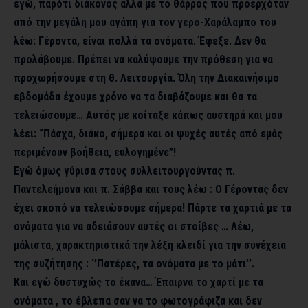
εγώ, παρότι διάκονος αλλά με το θάρρος που προερχόταν
από την μεγάλη μου αγάπη για τον γερο-Χαράλαμπο του
λέω: Γέροντα, είναι πολλά τα ονόματα. Έφεξε. Δεν θα
προλάβουμε. Πρέπει να καλύψουμε την πρόθεση για να
προχωρήσουμε στη θ. Λειτουργία. Όλη την Διακαινήσιμο
εβδομάδα έχουμε χρόνο να τα διαβάζουμε και θα τα
τελειώσουμε… Αυτός με κοίταξε κάπως αυστηρά και μου
λέει: “Πάσχα, διάκο, σήμερα και οι ψυχές αυτές από εμάς
περιμένουν βοήθεια, ευλογημένε”!
Εγώ όμως γύρισα στους συλλειτουργούντας π.
Παντελεήμονα και π. Σάββα και τους λέω : Ο Γέροντας δεν
έχει σκοπό να τελειώσουμε σήμερα! Πάρτε τα χαρτιά με τα
ονόματα για να αδειάσουν αυτές οι στοίβες … Λέω,
μάλιστα, χαρακτηριστικά την λέξη κλειδί για την συνέχεια
της συζήτησης : ‘’Πατέρες, τα ονόματα με το μάτι’’.
Και εγώ δυστυχώς το έκανα… Έπαιρνα το χαρτί με τα
ονόματα , το έβλεπα σαν να το φωτογράφιζα και δεν