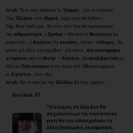
Ιστολ:
Τότε τους κάλεσαν οι
Τούρκοι
, για να νικήσουν
τους
Έλληνες
στον
Μωριά
, τώρα πώς θα έρθουν ;
Γέρ:
Άκου παιδί μου , θα γίνει κάτι που θα ταρακουνήσει
την
ανθρωπότητα
, η
Ερυθρά –
θάλασσα η
Μεσόγειος
θα
κοκκινίσει , η
Αίγυπτος
θα
πεινάσει
, πείνα –
πόλεμος
, θα
μπούν χιλιάδες στα καράβια – μιλιούνια ,
ένα εκατομμύριο
σιταρένιοι
από το
Μισίρι – Αίγυπτο
, θα
αποβιβαστούν
σε
όλη την
Πελοπόννησο
είναι πάνω από
100
εκατομμύρια
οι
Αιγύπτιοι
, όλοι νέοι .
Ιστολ:
Μα το ναυτικό της
Ελλάδος
θα τους αφήσει ;
More Read
“Ο κόσμος σε λίγο δεν θα
ασχολείται με τις ταυτότητες
γιατί θα τον απασχολούν τα
άλλα (πολεμικά, γεωφυσικά,