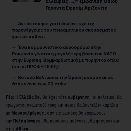
ελλείψεις ….)” εμφάνιση Οσίου
Γέροντα Εφραίμ Αριζονίτη
Αυτοκτόνησε γιατί δεν άντεχε τις
παρενέργειες του πειραματικού σκευάσματος
για τον κόβιντ.
Ένα κομμουνιστικό αεροδρόμιο στην
Ρουμανία γίνεται η μεγαλύτερη βάση του ΝΑΤΟ
στην Ευρώπη: Βομβαρδιστικά με πυρηνικά όπλα
(και οι ΠΡΟΦΗΤΕΙΕΣ;)
Βότανο Βελτιώνει την Όραση ακόμα και σε
άτομα άνω των 70 ετών
Γέρ:
Η
Ελλάδα
δεν θα έχει τότε
κυβέρνηση
, οι πολιτικοί θα
τρώγονται αναμεταξύ τους και ποιος θα βουλιάξει καράβια
με
Μουσουλμάνους
; σαν τις ακρίδες θα ερημώσουν
την
Πελοπόννησο
, θα περάσουν απέναντι , θα φτάσουν και
στην
Αθήνα
.