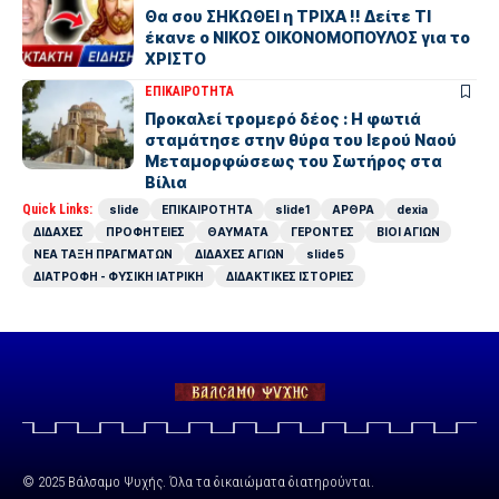
Θα σου ΣΗΚΩΘΕΙ η ΤΡΙΧΑ !! Δείτε ΤΙ
έκανε ο ΝΙΚΟΣ ΟΙΚΟΝΟΜΟΠΟΥΛΟΣ για το
ΧΡΙΣΤΟ
ΕΠΙΚΑΙΡΟΤΗΤΑ
Προκαλεί τρομερό δέος : Η φωτιά
σταμάτησε στην θύρα του Ιερού Ναού
Μεταμορφώσεως του Σωτήρος στα
Βίλια
Quick Links:
slide
ΕΠΙΚΑΙΡΟΤΗΤΑ
slide1
ΑΡΘΡΑ
dexia
ΔΙΔΑΧΕΣ
ΠΡΟΦΗΤΕΙΕΣ
ΘΑΥΜΑΤΑ
ΓΕΡΟΝΤΕΣ
ΒΙΟΙ ΑΓΙΩΝ
ΝΕΑ ΤΑΞΗ ΠΡΑΓΜΑΤΩΝ
ΔΙΔΑΧΕΣ ΑΓΙΩΝ
slide5
ΔΙΑΤΡΟΦΗ - ΦΥΣΙΚΗ ΙΑΤΡΙΚΗ
ΔΙΔΑΚΤΙΚΕΣ ΙΣΤΟΡΙΕΣ
© 2025 Βάλσαμο Ψυχής. Όλα τα δικαιώματα διατηρούνται.