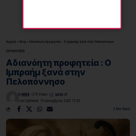
Αρχική
»
Blog
»
Αδιανόητη προφητεία : Ο Ιμπραήμ ξανά στην Πελοπόννησο
ΠΡΟΦΗΤΕΙΕΣ
Αδιανόητη προφητεία : Ο
Ιμπραήμ ξανά στην
Πελοπόννησο
By
MIKE
270 Views
Last Updated: 10 Δεκεμβρίου 2025 12:35
2 Min Read