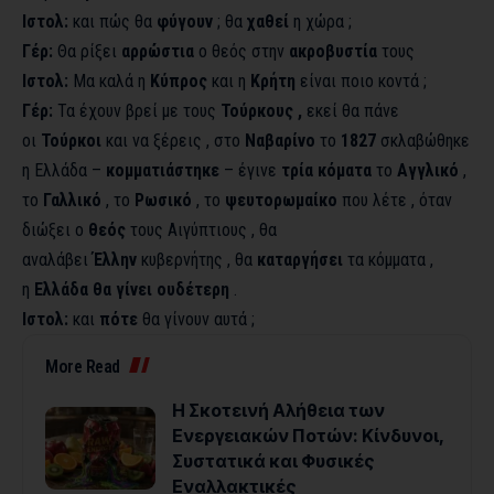
Ιστολ:
και πώς θα
φύγουν
; θα
χαθεί
η χώρα ;
Γέρ:
Θα ρίξει
αρρώστια
ο θεός στην
ακροβυστία
τους
Ιστολ:
Μα καλά η
Κύπρος
και η
Κρήτη
είναι ποιο κοντά ;
Γέρ:
Τα έχουν βρεί με τους
Τούρκους ,
εκεί θα πάνε
οι
Τούρκοι
και να ξέρεις , στο
Ναβαρίνο
το
1827
σκλαβώθηκε
η Ελλάδα –
κομματιάστηκε
– έγινε
τρία κόματα
το
Αγγλικό
,
το
Γαλλικό
, το
Ρωσικό
, το
ψευτορωμαίκο
που λέτε , όταν
διώξει ο
θεός
τους Αιγύπτιους , θα
αναλάβει
Έλλην
κυβερνήτης , θα
καταργήσει
τα κόμματα ,
η
Ελλάδα θα γίνει ουδέτερη
.
Ιστολ:
και
πότε
θα γίνουν αυτά ;
More Read
Η Σκοτεινή Αλήθεια των
Ενεργειακών Ποτών: Κίνδυνοι,
Συστατικά και Φυσικές
Εναλλακτικές