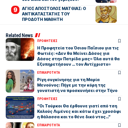
ΑΓΙΟΣ ΑΠΟΣΤΟΛΟΣ ΜΑΤΘΙΑΣ: Ο
ΑΝΤΙΚΑΤΑΣΤΑΤΗΣ ΤΟΥ
ΠΡΟΔΟΤΗ ΜΑΘΗΤΗ
Related News
ΠΡΟΦΗΤΕΙΕΣ
Η Προφητεία του Όσιου Παΐσιου για τις
Φωτιές: «Δεν θα Μείνει Δάσος για
Δάσος στην Πατρίδα μας» Όλα αυτά θα
Εξυπηρετήσουν … τον Αντίχριστο»
ΕΠΙΚΑΙΡΟΤΗΤΑ
Ρίγη συγκίνησης για τη Μαρία
Μενούνος: Πήγε με την κόρη της
γονατιστή να προσκυνήσει στην Τήνο
ΠΡΟΦΗΤΕΙΕΣ
“Οι Τούρκοι Θα έρθουνε γιατί από τση
Καλούς Λιμένες και κάτω έχει χρυσάφι
η θάλασσα και το θένε δικό ντος…”
ΕΠΙΚΑΙΡΟΤΗΤΑ