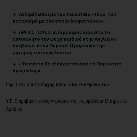
Αντιμέτωποι με τον τελευταίο – ισμό, τον
σατανισμό με τον οποίο διαφεντεύουν .
ΑΡΓΟΣΤΟΛΙ: Ο π. Γεράσιμος είδε από το
αυτοκίνητο την ψυχή παιδιού στην Αγγλία να
ανεβαίνει στον Ουρανό! Η μαρτυρία της
μητέρας του συγκλονίζει
«Τα πάντα θα ελέγχονται από το Θηρίο στις
Βρυξέλλες»
Γέρ:
Όταν ο
πατριάρχης πέσει από τον θρόνο του
.
Υ.Γ.
Ο αραβικός σίτος = αραβόσιτος , ονομάζεται Μισίρι στα
Αραβικά