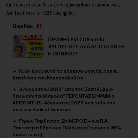
Ερ:
Γέροντα είναι δυνατόν να
ξαναέρθουν
οι
Αιγύπτιοι
;
Απ:
Γιατί τότε το
1825
πώς ήρθαν ;
More Read
ΠΡΟΦΗΤΕΙΑ ΣΟΚ για 15
ΑΥΓΟΥΣΤΟ !! Από ΑΓΙΟ ΑΣΚΗΤΗ
Κ ΜΟΝΑΧΟ !!
Κι αν είναι αυτό το κόκκινο φεγγάρι του π.
Βασίλειου του Καυσοκαλυβίτη;
8 Αυγούστου 2013 “από τον Σεπτέμβριο
ξεκινούν τα δύσκολα” ΓΕΡΟΝΤΑΣ ΕΦΡΑΙΜ ο
ΑΡΙΖΟΝΙΤΗΣ- Αύγουστος 2026 στοιχεία σοκ
από την Bank of America
Γέρων Παρθένιος (2ο ΜΕΡΟΣ) – για Π.Α.
Ταυτότητα Εβραίους Πολέμους Γεγονότα (ΝΕΑ
Συνέντευξη)