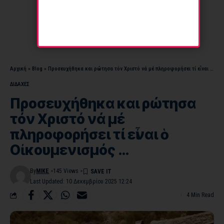
Αρχική
»
Blog
»
Προσευχήθηκα και ρώτησα τόν Χριστό νά μέ πληροφορήσει τί εἶναι ὁ Οἰκουμενισμός …
ΔΙΔΑΧΕΣ
Προσευχήθηκα και ρώτησα
τόν Χριστό νά μέ
πληροφορήσει τί εἶναι ὁ
Οἰκουμενισμός …
By
MIKE
145 Views
Last Updated: 10 Δεκεμβρίου 2025 12:24
4 Min Read