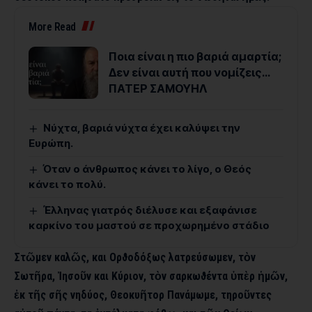
More Read
Ποια είναι η πιο βαριά αμαρτία;
Δεν είναι αυτή που νομίζεις…
ΠΑΤΕΡ ΣΑΜΟΥΗΛ
Νύχτα, βαριά νύχτα έχει καλύψει την
Ευρώπη.
Όταν ο άνθρωπος κάνει το λίγο, ο Θεός
κάνει το πολύ.
Έλληνας γιατρός διέλυσε και εξαφάνισε
καρκίνο του μαστού σε προχωρημένο στάδιο
Στῶμεν καλῶς, και Ορϑοδόξως λατρεύσωμεν, τὸν
Σωτῆρα, Ἰησοῦν και Κύριον, τὸν σαρκωϑέντα ὑπὲρ ἡμῶν,
ἐκ τῆς σῆς νηδύος, Θεοκυῆτορ Πανάμωμε, τηροῦντες