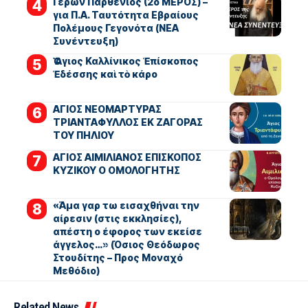
Γέρων Παρθένιος (2ο ΜΕΡΟΣ) –
για Π.Α. Ταυτότητα Εβραίους
Πολέμους Γεγονότα (ΝΕΑ
Συνέντευξη)
Ὁ Ἅγιος Καλλίνικος Ἐπίσκοπος
Ἐδέσσης καὶ τὸ κάρο
ΑΓΙΟΣ ΝΕΟΜΑΡΤΥΡΑΣ
ΤΡΙΑΝΤΑΦΥΛΛΟΣ ΕΚ ΖΑΓΟΡΑΣ
ΤΟΥ ΠΗΛΙΟΥ
ΑΓΙΟΣ ΑΙΜΙΛΙΑΝΟΣ ΕΠΙΣΚΟΠΟΣ
ΚΥΖΙΚΟΥ Ο ΟΜΟΛΟΓΗΤΗΣ
«Άμα γαρ τω εισαχθήναι την
αίρεσιν (στις εκκλησίες),
απέστη ο έφορος των εκείσε
άγγελος…» (Όσιος Θεόδωρος
Στουδίτης – Προς Μοναχό
Μεθόδιο)
Related News