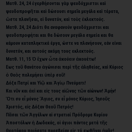
Ματθ. 24, 24 ἐγερθήσονται γὰρ ψευδόχριστοι καὶ
ψευδοπροφῆται καὶ δώσουσι σημεῖα μεγάλα καὶ τέρατα,
ὥστε πλανῆσαι, εἰ δυνατόν, καὶ τοὺς ἐκλεκτούς.
Ματθ. 24, 24 Διότι θα αναφανούν ψευδόχριστοι και
ψευδοπροφήται και θα δώσουν μεγάλα σημεία και θα
κάμουν καταπληκτικά έργα, ώστε να πλανήσουν, εάν είναι
δυνατόν, και αυτούς ακόμη τους εκλεκτούς.
Ματθ. 11, 15 Ὁ ἔχων ὦτα ἀκούειν ἀκουέτω!
Εως τοῦ θανάτου ἀγώνισαι περὶ τῆς ἀληθείας, καὶ Κύριος
ὁ Θεὸς πολεμήσει ὑπὲρ σοῦ!
Δόξα Πατρί και Υἱῷ και Ἁγίῳ Πνεύματι!
Και νῦν και ἀεὶ και εἰς τους αἰῶνας τῶν αἰώνων! Ἀμήν!
Ὅτι συ εἶ μόνος Ἅγιος, συ εἶ μόνος Κύριος, Ἰησοῦς
Χριστός, εἰς Δόξαν Θεοῦ Πατρός!
Πᾶσαι τῶν Ἀγγέλων αἱ στρατιαί Πρόδρομε Κυρίου
Ἀποστόλων ἡ Δωδεκάς, οἱ άγιοι πάντες μετά τῆς
Θεοτόκου ποιήσατε πρεσβείαν εἰς τό σωθῆναι ἡμᾶς!