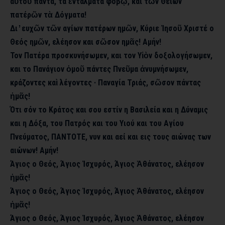
αὐτοῦ πάντα, τα ἐντάλματα φόβῳ, και τῶν Θείων
πατέρῶν τὰ Δόγματα!
Δι ̓ ευχῶν τῶν αγίων πατέρων ημῶν, Κύριε Ἰησοῦ Χριστέ ο
Θεός ημῶν, ελέησον και σῶσον ημᾶς! Αμήν!
Τον Πατέρα προσκυνήσωμεν, και τον Υἱὸν δοξολογήσωμεν,
και το Πανάγιον ὁμοῦ πάντες Πνεῦμα ἀνυμνήσωμεν,
κράζοντες καὶ λέγοντες · Παναγία Τριάς, σῶσον πάντας
ἡμᾶς!
Ότι σόν το Κράτος και σου εστίν η Βασιλεία και η Δύναμις
και η Δόξα, του Πατρός και του Υιού και του Αγίου
Πνεύματος, ΠΑΝΤΟΤΕ, νυν και αεί και εις τους αιώνας των
αιώνων! Αμήν!
Άγιος ο Θεός, Άγιος Ἰσχυρός, Άγιος Ἀθάνατος, ελέησον
ἡμᾶς!
Άγιος ο Θεός, Άγιος Ἰσχυρός, Άγιος Ἀθάνατος, ελέησον
ἡμᾶς!
Άγιος ο Θεός, Άγιος Ἰσχυρός, Άγιος Ἀθάνατος, ελέησον