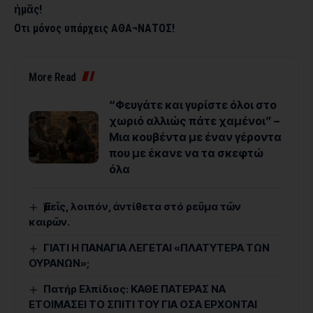
ἡμᾶς!
Οτι μόνος υπάρχεις ΑΘΑ¬ΝΑΤΟΣ!
More Read
“Φευγάτε και γυρίστε όλοι στο
χωριό αλλιώς πάτε χαμένοι” –
Μια κουβέντα με έναν γέροντα
που με έκανε να τα σκεφτώ
όλα
Ἐμεῖς, λοιπόν, ἀντίθετα στό ρεῦμα τῶν
καιρῶν.
ΓΙΑΤΙ Η ΠΑΝΑΓΙΑ ΛΕΓΕΤΑΙ «ΠΛΑΤΥΤΕΡΑ ΤΩΝ
ΟΥΡΑΝΩΝ»;
Πατήρ Ελπίδιος: ΚΑΘΕ ΠΑΤΕΡΑΣ ΝΑ
ΕΤΟΙΜΑΣΕΙ ΤΟ ΣΠΙΤΙ ΤΟΥ ΓΙΑ ΟΣΑ ΕΡΧΟΝΤΑΙ