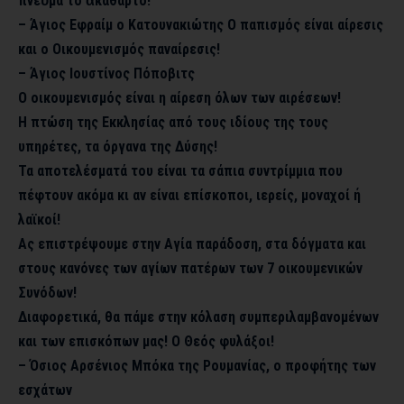
πνεῦμα τό ἀκάθαρτο!
– Άγιος Εφραίμ ο Κατουνακιώτης
Ο παπισμός είναι αίρεσις
και ο Οικουμενισμός παναίρεσις!
– Άγιος Ιουστίνος Πόποβιτς
Ο οικουμενισμός είναι η αίρεση όλων των αιρέσεων!
Η πτώση της Εκκλησίας από τους ιδίους της τους
υπηρέτες, τα όργανα της Δύσης!
Τα αποτελέσματά του είναι τα σάπια συντρίμμια που
πέφτουν ακόμα κι αν είναι επίσκοποι, ιερείς, μοναχοί ή
λαϊκοί!
Ας επιστρέψουμε στην Αγία παράδοση, στα δόγματα και
στους κανόνες των αγίων πατέρων των 7 οικουμενικών
Συνόδων!
Διαφορετικά, θα πάμε στην κόλαση συμπεριλαμβανομένων
και των επισκόπων μας! Ο Θεός φυλάξοι!
– Όσιος Αρσένιος Μπόκα της Ρουμανίας, ο προφήτης των
εσχάτων