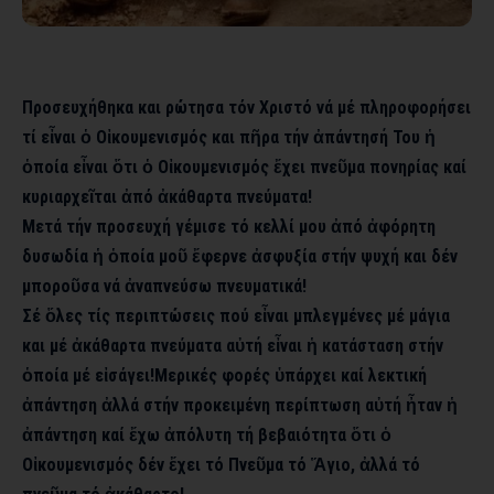
Προσευχήθηκα και ρώτησα τόν Χριστό νά μέ πληροφορήσει
τί εἶναι ὁ Οἰκουμενισμός και πῆρα τήν ἀπάντησή Του ἡ
ὁποία εἶναι ὅτι ὁ Οἰκουμενισμός ἔχει πνεῦμα πονηρίας καί
κυριαρχεῖται ἀπό ἀκάθαρτα πνεύματα!
Μετά τήν προσευχή γέμισε τό κελλί μου ἀπό ἀφόρητη
δυσωδία ἡ ὁποία μοῦ ἔφερνε ἀσφυξία στήν ψυχή και δέν
μποροῦσα νά ἀναπνεύσω πνευματικά!
Σέ ὅλες τίς περιπτώσεις πού εἶναι μπλεγμένες μέ μάγια
και μέ ἀκάθαρτα πνεύματα αὐτή εἶναι ἡ κατάσταση στήν
ὁποία μέ εἰσάγει!
Μερικές φορές ὑπάρχει καί λεκτική
ἀπάντηση ἀλλά στήν προκειμένη περίπτωση αὐτή ἦταν ἡ
ἀπάντηση καί ἔχω ἀπόλυτη τή βεβαιότητα ὅτι ὁ
Οἰκουμενισμός δέν ἔχει τό Πνεῦμα τό Ἅγιο, ἀλλά τό