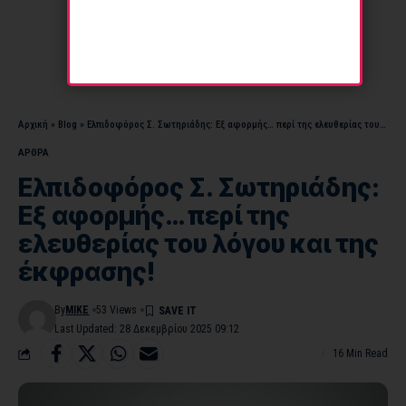
Αρχική
»
Blog
»
Ελπιδοφόρος Σ. Σωτηριάδης: Εξ αφορμής… περί της ελευθερίας του λόγου και της έκφρασης!
ΑΡΘΡΑ
Ελπιδοφόρος Σ. Σωτηριάδης:
Εξ αφορμής… περί της
ελευθερίας του λόγου και της
έκφρασης!
By
MIKE
53 Views
Last Updated: 28 Δεκεμβρίου 2025 09:12
16 Min Read