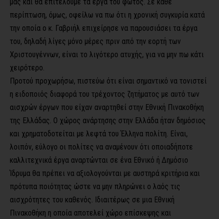
μας και θα επιτελούμε τα έργα του φωτός. Σε κάθε
περίπτωση, όμως, οφείλω να πω ότι η χρονική συγκυρία κατά
την οποία ο κ. Γαβριήλ επιχείρησε να παρουσιάσει τα έργα
του, δηλαδή λίγες μόνο μέρες πριν από την εορτή των
Χριστουγέννων, είναι το λιγότερο ατυχής, για να μην πω κάτι
χειρότερο.
Προτού προχωρήσω, πιστεύω ότι είναι σημαντικό να τονιστεί
η ειδοποιός διαφορά του τρέχοντος ζητήματος με αυτό των
αισχρών έργων που είχαν αναρτηθεί στην Εθνική Πινακοθήκη
της Ελλάδας. Ο χώρος ανάρτησης στην Ελλάδα ήταν δημόσιος
και χρηματοδοτείται με λεφτά του Έλληνα πολίτη. Είναι,
λοιπόν, εύλογο οι πολίτες να αναμένουν ότι οποιαδήποτε
καλλιτεχνικά έργα αναρτώνται σε ένα Εθνικό ή Δημόσιο
Ίδρυμα θα πρέπει να αξιολογούνται με αυστηρά κριτήρια και
πρότυπα ποιότητας ώστε να μην πληρώνει ο λαός τις
αισχρότητες του καθενός. Ιδιαιτέρως σε μια Εθνική
Πινακοθήκη η οποία αποτελεί χώρο επίσκεψης και