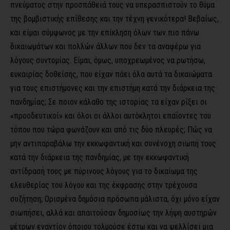
πνεύματος στην προσπάθειά τους να υπερασπιστούν το θύμα
της βομβιστικής επίθεσης και την τέχνη γενικότερα! Βεβαίως,
και είμαι σύμφωνος με την επίκληση όλων των πιο πάνω
δικαιωμάτων και πολλών άλλων που δεν τα αναφέρω για
λόγους συντομίας. Είμαι, όμως, υποχρεωμένος να ρωτήσω,
ευκαιρίας δοθείσης, που είχαν πάει όλα αυτά τα δικαιώματα
για τους επιστήμονες και την επιστήμη κατά την διάρκεια της
πανδημίας; Σε ποιον κάλαθο της ιστορίας τα είχαν ρίξει οι
«προοδευτικοί» και όλοι οι άλλοι αυτόκλητοι επαΐοντες του
τόπου που τώρα φωνάζουν και από τις δύο πλευρές; Πώς να
μην αντιπαραβάλω την εκκωφαντική και συνένοχη σιωπή τους
κατά την διάρκεια της πανδημίας, με την εκκωφαντική
αντίδρασή τους με πύρινους λόγους για το δικαίωμα της
ελευθερίας του λόγου και της έκφρασης στην τρέχουσα
συζήτηση; Ορισμένα δημόσια πρόσωπα μάλιστα, όχι μόνο είχαν
σιωπήσει, αλλά και απαιτούσαν δημοσίως την λήψη αυστηρών
μέτρων εναντίον όποιου τολμούσε έστω και να ψελλίσει μια