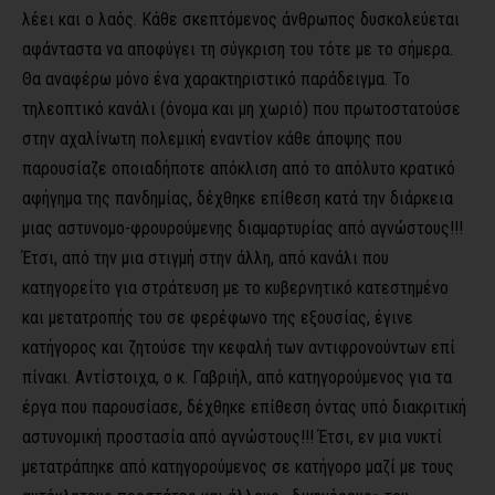
λέει και ο λαός. Κάθε σκεπτόμενος άνθρωπος δυσκολεύεται
αφάνταστα να αποφύγει τη σύγκριση του τότε με το σήμερα.
Θα αναφέρω μόνο ένα χαρακτηριστικό παράδειγμα. Το
τηλεοπτικό κανάλι (όνομα και μη χωριό) που πρωτοστατούσε
στην αχαλίνωτη πολεμική εναντίον κάθε άποψης που
παρουσίαζε οποιαδήποτε απόκλιση από το απόλυτο κρατικό
αφήγημα της πανδημίας, δέχθηκε επίθεση κατά την διάρκεια
μιας αστυνομο-φρουρούμενης διαμαρτυρίας από αγνώστους!!!
Έτσι, από την μια στιγμή στην άλλη, από κανάλι που
κατηγορείτο για στράτευση με το κυβερνητικό κατεστημένο
και μετατροπής του σε φερέφωνο της εξουσίας, έγινε
κατήγορος και ζητούσε την κεφαλή των αντιφρονούντων επί
πίνακι. Αντίστοιχα, ο κ. Γαβριήλ, από κατηγορούμενος για τα
έργα που παρουσίασε, δέχθηκε επίθεση όντας υπό διακριτική
αστυνομική προστασία από αγνώστους!!! Έτσι, εν μια νυκτί
μετατράπηκε από κατηγορούμενος σε κατήγορο μαζί με τους