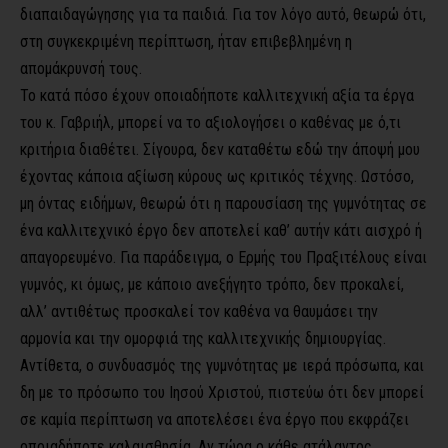
διαπαιδαγώγησης για τα παιδιά. Για τον λόγο αυτό, θεωρώ ότι,
στη συγκεκριμένη περίπτωση, ήταν επιβεβλημένη η
απομάκρυνσή τους.
Το κατά πόσο έχουν οποιαδήποτε καλλιτεχνική αξία τα έργα
του κ. Γαβριήλ, μπορεί να το αξιολογήσει ο καθένας με ό,τι
κριτήρια διαθέτει. Σίγουρα, δεν καταθέτω εδώ την άποψή μου
έχοντας κάποια αξίωση κύρους ως κριτικός τέχνης. Ωστόσο,
μη όντας ειδήμων, θεωρώ ότι η παρουσίαση της γυμνότητας σε
ένα καλλιτεχνικό έργο δεν αποτελεί καθ’ αυτήν κάτι αισχρό ή
απαγορευμένο. Για παράδειγμα, ο Ερμής του Πραξιτέλους είναι
γυμνός, κι όμως, με κάποιο ανεξήγητο τρόπο, δεν προκαλεί,
αλλ’ αντιθέτως προσκαλεί τον καθένα να θαυμάσει την
αρμονία και την ομορφιά της καλλιτεχνικής δημιουργίας.
Αντίθετα, ο συνδυασμός της γυμνότητας με ιερά πρόσωπα, και
δη με το πρόσωπο του Ιησού Χριστού, πιστεύω ότι δεν μπορεί
σε καμία περίπτωση να αποτελέσει ένα έργο που εκφράζει
οποιαδήποτε καλαισθησία. Αν τώρα ο κάθε ατάλαντος