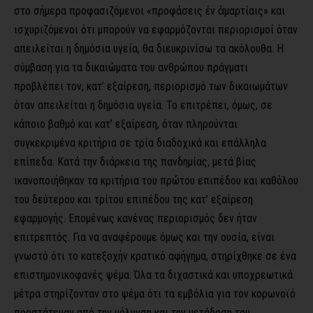
στο σήμερα προφασιζόμενοι «προφάσεις ἐν ἁμαρτίαις» και
ισχυριζόμενοι ότι μπορούν να εφαρμόζονται περιορισμοί όταν
απειλείται η δημόσια υγεία, θα διευκρινίσω τα ακόλουθα. Η
σύμβαση για τα δικαιώματα του ανθρώπου πράγματι
προβλέπει τον, κατ’ εξαίρεση, περιορισμό των δικαιωμάτων
όταν απειλείται η δημόσια υγεία. Το επιτρέπει, όμως, σε
κάποιο βαθμό και κατ’ εξαίρεση, όταν πληρούνται
συγκεκριμένα κριτήρια σε τρία διαδοχικά και επάλληλα
επίπεδα. Κατά την διάρκεια της πανδημίας, μετά βίας
ικανοποιήθηκαν τα κριτήρια του πρώτου επιπέδου και καθόλου
του δεύτερου και τρίτου επιπέδου της κατ’ εξαίρεση
εφαρμογής. Επομένως κανένας περιορισμός δεν ήταν
επιτρεπτός. Για να αναφέρουμε όμως και την ουσία, είναι
γνωστό ότι το κατεξοχήν κρατικό αφήγημα, στηρίχθηκε σε ένα
επιστημονικοφανές ψέμα. Όλα τα διχαστικά και υποχρεωτικά
μέτρα στηρίζονταν στο ψέμα ότι τα εμβόλια για τον κορωνοϊό
προστάτευαν από την μόλυνση και την μετάδοση του