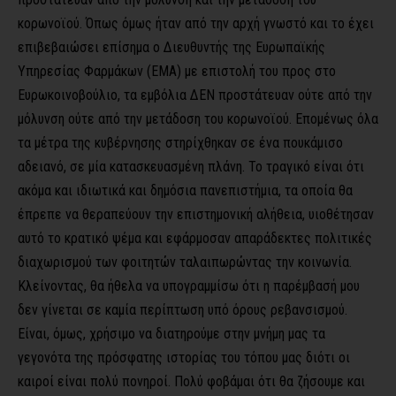
κορωνοϊού. Όπως όμως ήταν από την αρχή γνωστό και το έχει
επιβεβαιώσει επίσημα ο Διευθυντής της Ευρωπαϊκής
Υπηρεσίας Φαρμάκων (ΕΜΑ) με επιστολή του προς στο
Ευρωκοινοβούλιο, τα εμβόλια ΔΕΝ προστάτευαν ούτε από την
μόλυνση ούτε από την μετάδοση του κορωνοϊού. Επομένως όλα
τα μέτρα της κυβέρνησης στηρίχθηκαν σε ένα πουκάμισο
αδειανό, σε μία κατασκευασμένη πλάνη. Το τραγικό είναι ότι
ακόμα και ιδιωτικά και δημόσια πανεπιστήμια, τα οποία θα
έπρεπε να θεραπεύουν την επιστημονική αλήθεια, υιοθέτησαν
αυτό το κρατικό ψέμα και εφάρμοσαν απαράδεκτες πολιτικές
διαχωρισμού των φοιτητών ταλαιπωρώντας την κοινωνία.
Κλείνοντας, θα ήθελα να υπογραμμίσω ότι η παρέμβασή μου
δεν γίνεται σε καμία περίπτωση υπό όρους ρεβανσισμού.
Είναι, όμως, χρήσιμο να διατηρούμε στην μνήμη μας τα
γεγονότα της πρόσφατης ιστορίας του τόπου μας διότι οι
καιροί είναι πολύ πονηροί. Πολύ φοβάμαι ότι θα ζήσουμε και