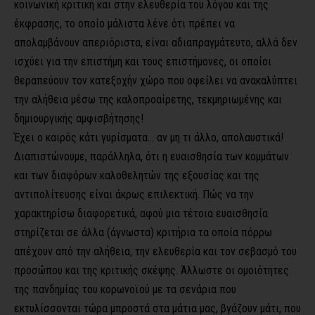
κοινωνική κριτική και στην ελευθερία του λόγου και της
έκφρασης, το οποίο μάλιστα λένε ότι πρέπει να
απολαμβάνουν απεριόριστα, είναι αδιαπραγμάτευτο, αλλά δεν
ισχύει για την επιστήμη και τους επιστήμονες, οι οποίοι
θεραπεύουν τον κατεξοχήν χώρο που οφείλει να ανακαλύπτει
την αλήθεια μέσω της καλοπροαίρετης, τεκμηριωμένης και
δημιουργικής αμφισβήτησης!
Έχει ο καιρός κάτι γυρίσματα… αν μη τι άλλο, απολαυστικά!
Διαπιστώνουμε, παράλληλα, ότι η ευαισθησία των κομμάτων
και των διαφόρων καλοθελητών της εξουσίας και της
αντιπολίτευσης είναι άκρως επιλεκτική. Πώς να την
χαρακτηρίσω διαφορετικά, αφού μια τέτοια ευαισθησία
στηρίζεται σε άλλα (άγνωστα) κριτήρια τα οποία πόρρω
απέχουν από την αλήθεια, την ελευθερία και τον σεβασμό του
προσώπου και της κριτικής σκέψης. Άλλωστε οι ομοιότητες
της πανδημίας του κορωνοϊού με τα σενάρια που
εκτυλίσσονται τώρα μπροστά στα μάτια μας, βγάζουν μάτι, που