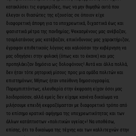
κατακλύσει τις εφημερίδες, πως να μην θυμηθώ αυτά που
έλεγαν οι θιασώτες της εξουσίας σε όποιον είχε
διαφορετική άποψη για τα υποχρεωτικά, διχαστικά έως και
φασιστικά μέτρα της πανδημίας; Ψεκασμένους μας ανέβαζαν,
τσαρλατάνους μας κατέβαζαν, επικίνδυνους μας χαρακτήριζαν,
έγραφαν επιθετικούς λόγους και καλούσαν την κυβέρνηση να
μας οδηγήσει στην φυλακή (όπως και το έκανε) και μας
προπηλάκιζαν δημόσια ως δολοφόνους! Αυτά και άλλα πολλά,
δεν ήταν τότε ρητορική μίσους προς μια ομάδα πολιτών και
επιστημόνων; Μήπως ήταν υπεύθυνη δημοσιογραφία;
Παρεμπιπτόντως, ελευθερία στην έκφραση είχαν όσοι μας
λοιδορούσαν, αλλά εμείς δεν είχαμε κανένα δικαίωμα να
μιλήσουμε επειδή εκφραζόμασταν με διαφορετικό τρόπο από
το επίσημο κρατικό αφήγημα της υποχρεωτικότητας και των
άλλων κατάπτυστων «πολιτικών υγείας»! Να υποθέσω,
επίσης, ότι το δικαίωμα της τέχνης και των καλλιτεχνών στην