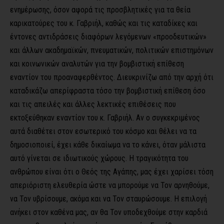
ενημέρωσης, όσον αφορά τις προσβλητικές για τα θεία
καρικατούρες του κ. Γαβριήλ, καθώς και τις καταδίκες και
έντονες αντιδράσεις διαφόρων λεγόμενων «προοδευτικών»
και άλλων ακαδημαϊκών, πνευματικών, πολιτικών επιστημόνων
και κοινωνικών αναλυτών για την βομβιστική επίθεση
εναντίον του προαναφερθέντος. Διευκρινίζω από την αρχή ότι
καταδικάζω απερίφραστα τόσο την βομβιστική επίθεση όσο
και τις απειλές και άλλες λεκτικές επιθέσεις που
εκτοξεύθηκαν εναντίον του κ. Γαβριήλ. Αν ο συγκεκριμένος
αυτά διαθέτει στον εσωτερικό του κόσμο και θέλει να τα
δημοσιοποιεί, έχει κάθε δικαίωμα να το κάνει, όταν μάλιστα
αυτό γίνεται σε ιδιωτικούς χώρους. Η τραγικότητα του
ανθρώπου είναι ότι ο Θεός της Αγάπης, μας έχει χαρίσει τόση
απεριόριστη ελευθερία ώστε να μπορούμε να Τον αρνηθούμε,
να Τον υβρίσουμε, ακόμα και να Τον σταυρώσουμε. Η επιλογή
ανήκει στον καθένα μας, αν θα Τον υποδεχθούμε στην καρδιά