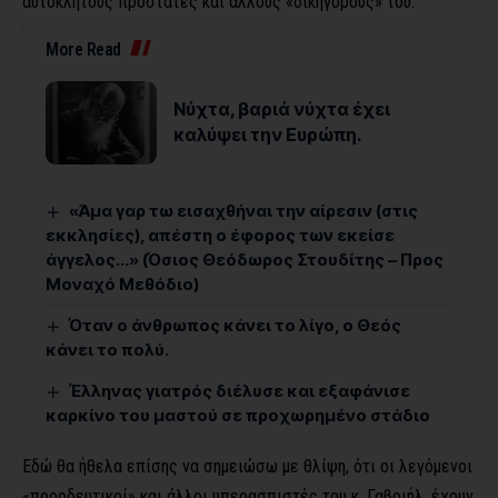
αυτόκλητους προστάτες και άλλους «δικηγόρους» του.
More Read
Νύχτα, βαριά νύχτα έχει
καλύψει την Ευρώπη.
«Άμα γαρ τω εισαχθήναι την αίρεσιν (στις
εκκλησίες), απέστη ο έφορος των εκείσε
άγγελος…» (Όσιος Θεόδωρος Στουδίτης – Προς
Μοναχό Μεθόδιο)
Όταν ο άνθρωπος κάνει το λίγο, ο Θεός
κάνει το πολύ.
Έλληνας γιατρός διέλυσε και εξαφάνισε
καρκίνο του μαστού σε προχωρημένο στάδιο
Εδώ θα ήθελα επίσης να σημειώσω με θλίψη, ότι οι λεγόμενοι
«προοδευτικοί» και άλλοι υπερασπιστές του κ. Γαβριήλ, έχουν