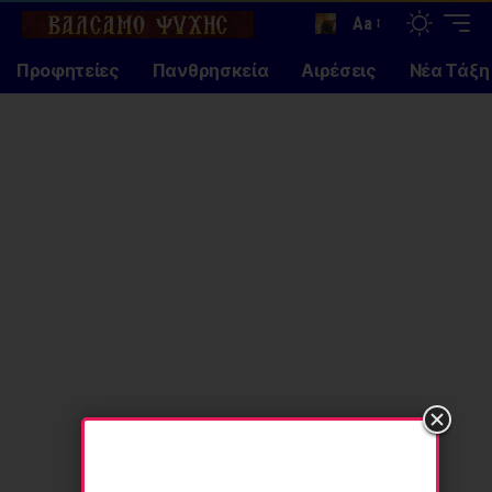
Aa
Προφητείες
Πανθρησκεία
Αιρέσεις
Νέα Τάξη