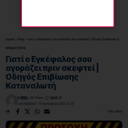
Αρχική
»
Blog
»
Γιατί ο Εγκέφαλος σου αγοράζει πριν σκεφτεί | Οδηγός Επιβίωσης Καταναλωτή
ΕΠΙΚΑΙΡΟΤΗΤΑ
Γιατί ο Εγκέφαλος σου
αγοράζει πριν σκεφτεί |
Οδηγός Επιβίωσης
Καταναλωτή
By
MIKE
36 Views
Last Updated: 19 Ιανουαρίου 2026 12:47
1 Min Read