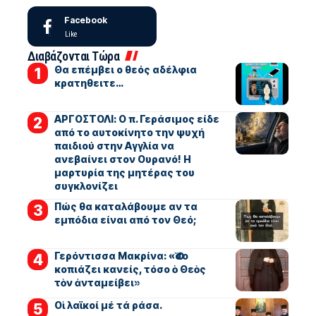
Facebook
Like
Διαβάζονται Τώρα
Θα επέμβει ο θεός αδέλφια
κρατηθειτε…
ΑΡΓΟΣΤΟΛΙ: Ο π. Γεράσιμος είδε
από το αυτοκίνητο την ψυχή
παιδιού στην Αγγλία να
ανεβαίνει στον Ουρανό! Η
μαρτυρία της μητέρας του
συγκλονίζει
Πώς θα καταλάβουμε αν τα
εμπόδια είναι από τον Θεό;
Γερόντισσα Μακρίνα: «Ὅσο
κοπιάζει κανείς, τόσο ὁ Θεὸς
τὸν ἀνταμείβει»
Οἱ λαϊκοί μέ τά ράσα.