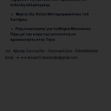
ένδειξη αλληλεγγύης
Ἡ ἑορτή τῆς Θείας Μεταμορφώσεως τοῦ
Σωτῆρος
Ρίγη συγκίνησης για τη Μαρία Μενούνος:
Πήγε με την κόρη της γονατιστή να
προσκυνήσει στην Τήνο
του : Αβραάμ Σκεντερίδη – Οικονομολόγου , OnlineMarketer
Email : ➜ ➜➜ abraam3.skenteridis@gmail.com