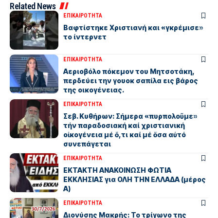
Related News
ΕΠΙΚΑΙΡΟΤΗΤΑ
Βαφτίστηκε Χριστιανή και «γκρέμισε»
το ίντερνετ
ΕΠΙΚΑΙΡΟΤΗΤΑ
Αεριοβόλο πόκεμον του Μητσοτάκη,
περδεύει την γουοκ σαπίλα εις βάρος
της οικογένειας.
ΕΠΙΚΑΙΡΟΤΗΤΑ
Σεβ. Κυθήρων: Σήμερα «πυρπολοῦμε»
τήν παραδοσιακή καί χριστιανική
οἰκογένεια μέ ὅ,τι καί μέ ὅσα αὐτό
συνεπάγεται
ΕΠΙΚΑΙΡΟΤΗΤΑ
ΕΚΤΑΚΤΗ ΑΝΑΚΟΙΝΩΣΗ ΦΩΤΙΑ
ΕΚΚΛΗΣΙΑΣ για ΟΛΗ ΤΗΝ ΕΛΛΑΔΑ (μέρος
Α)
ΕΠΙΚΑΙΡΟΤΗΤΑ
Διονύσης Μακρής: Το τρίγωνο της