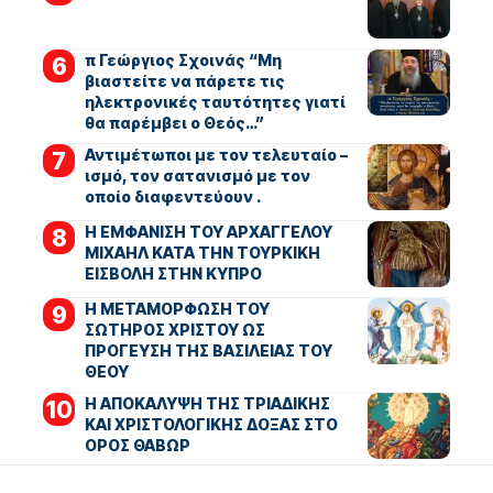
π Γεώργιος Σχοινάς “Μη
βιαστείτε να πάρετε τις
ηλεκτρονικές ταυτότητες γιατί
θα παρέμβει ο Θεός…”
Αντιμέτωποι με τον τελευταίο –
ισμό, τον σατανισμό με τον
οποίο διαφεντεύουν .
Η ΕΜΦΑΝΙΣΗ ΤΟΥ ΑΡΧΑΓΓΕΛΟΥ
ΜΙΧΑΗΛ ΚΑΤΑ ΤΗΝ ΤΟΥΡΚΙΚΗ
ΕΙΣΒΟΛΗ ΣΤΗΝ ΚΥΠΡΟ
Η ΜΕΤΑΜΟΡΦΩΣΗ ΤΟΥ
ΣΩΤΗΡΟΣ ΧΡΙΣΤΟΥ ΩΣ
ΠΡΟΓΕΥΣΗ ΤΗΣ ΒΑΣΙΛΕΙΑΣ ΤΟΥ
ΘΕΟΥ
Η ΑΠΟΚΑΛΥΨΗ ΤΗΣ ΤΡΙΑΔΙΚΗΣ
ΚΑΙ ΧΡΙΣΤΟΛΟΓΙΚΗΣ ΔΟΞΑΣ ΣΤΟ
ΟΡΟΣ ΘΑΒΩΡ