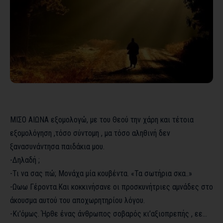
ΜΙΣΟ ΑΙΩΝΑ εξομολογώ, με του Θεού την χάρη και τέτοια
εξομολόγηση ,τόσο σύντομη , μα τόσο αληθινή δεν
ξανασυνάντησα παιδάκια μου.
-Δηλαδή ;
-Τι να σας πώ; Μονάχα μία κουβέντα. «Τα σωτήρια σκα..»
-Ωωω Γέροντα.Και κοκκινήσανε οι προσκυνήτριες αμνάδες στο
άκουσμα αυτού του αποχωρητηρίου λόγου.
-Κι’όμως. Ήρθε ένας άνθρωπος σοβαρός κι’αξιοπρεπής , εε…