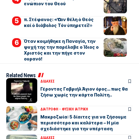
ενώπιον του Θεού
π. Στέφανος: «Ὅταν θέλη ὁ Θεός
καί ὁ διάβολος Τόν ὑπηρετεῖ!»
Όταν κοιμήθηκε η Παναγία, την
ψυχή της την παρέλαβε ο Ίδιος ο
Χριστός και την πήγε στον
ουρανό!
Related News
ΔΙΔΑΧΕΣ
Γέροντας Γαβριήλ Άγιον όρος… πως θα
ζήσω χωρίς την κάρτα Πολίτη..
ΔΙΑΤΡΟΦΗ - ΦΥΣΙΚΗ ΙΑΤΡΙΚΗ
Μακροζωία: 5 δίαιτες για να ζήσουμε
περισσότερο και καλύτερα – Η μία
σχεδιάστηκε για την υπέρταση
ΔΙΔΑΧΕΣ