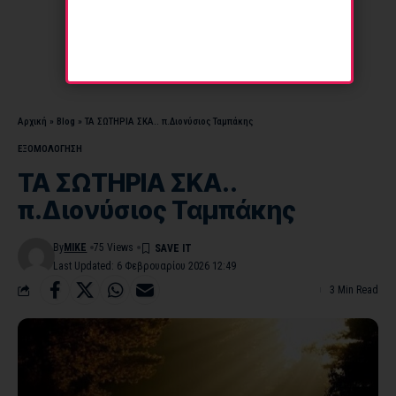
Αρχική
»
Blog
»
ΤΑ ΣΩΤΗΡΙΑ ΣΚΑ.. π.Διονύσιος Ταμπάκης
ΕΞΟΜΟΛΟΓΗΣΗ
ΤΑ ΣΩΤΗΡΙΑ ΣΚΑ..
π.Διονύσιος Ταμπάκης
By
MIKE
75 Views
Last Updated: 6 Φεβρουαρίου 2026 12:49
3 Min Read