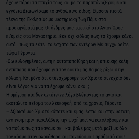
έχουν πάρει τα πτυχία τους και με το παραπάνω,Έχουμε και
εγγόνια.Διαιωνίσαμε το ανθρώπινο είδος. Είμαστε πιστά
τέκνα της Εκκλησίας,με μυστηριακή ζωή.Πάμε στα
προσκηνύματά μας .Οι άνδρες μας τακτικά στο Άγιον Όρος
κι’εμείς στα Μοναστήρια…έεε όχι κιόλας πως τα έχουμε κάνει
αυτά… πως τα λέτε…τα έσχατα των εντέρων.Με συγχωρείτε
τώρα Γέροντα.
-Ωω ευλογημένες, αυτή η αυτοπεποίθηση και η επιεικής καλή
εντύπωση που έχουμε για τον εαυτό μας θα μας ρίξει στην
κόλαση. Και μόνο ότι στεναχωρούμε τον Χριστό συνέχεια δεν
είναι λόγος για να τα έχουμε κάνει σκα…;
Η ομήγυρη πια δεν αντέτεινε λόγο βλέποντας το άγιο και
ακατάλυτο πείσμα του λευκοφαή, από τα χρόνια, Γέροντα.
– Αξίωσέ μας Χριστέ κάποτε και εμάς ,έστω και στην ύστατη
αναπνοή, πριν παραλάβεις την ψυχή μας, να καταλάβουμε και
να πούμε πως τα κάναμε σκ… και βάλε μας μετά, μαζί με όλο
τον κόσμο στον ολοκάθαρο και πανεύοσμο Παράδεισό σου!