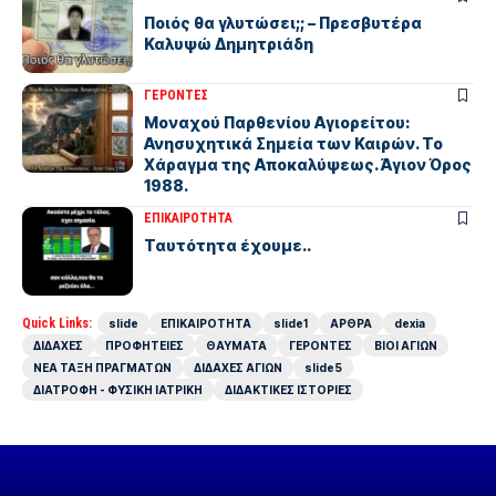
Ποιός θα γλυτώσει;; – Πρεσβυτέρα
Καλυψώ Δημητριάδη
ΓΕΡΟΝΤΕΣ
Μοναχού Παρθενίου Αγιορείτου:
Ανησυχητικά Σημεία των Καιρών. Το
Χάραγμα της Αποκαλύψεως. Άγιον Όρος
1988.
ΕΠΙΚΑΙΡΟΤΗΤΑ
Ταυτότητα έχουμε..
Quick Links:
slide
ΕΠΙΚΑΙΡΟΤΗΤΑ
slide1
ΑΡΘΡΑ
dexia
ΔΙΔΑΧΕΣ
ΠΡΟΦΗΤΕΙΕΣ
ΘΑΥΜΑΤΑ
ΓΕΡΟΝΤΕΣ
ΒΙΟΙ ΑΓΙΩΝ
ΝΕΑ ΤΑΞΗ ΠΡΑΓΜΑΤΩΝ
ΔΙΔΑΧΕΣ ΑΓΙΩΝ
slide5
ΔΙΑΤΡΟΦΗ - ΦΥΣΙΚΗ ΙΑΤΡΙΚΗ
ΔΙΔΑΚΤΙΚΕΣ ΙΣΤΟΡΙΕΣ