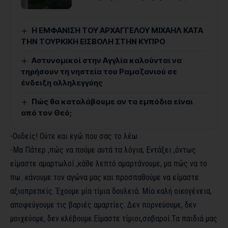
Η ΕΜΦΑΝΙΣΗ ΤΟΥ ΑΡΧΑΓΓΕΛΟΥ ΜΙΧΑΗΛ ΚΑΤΑ
ΤΗΝ ΤΟΥΡΚΙΚΗ ΕΙΣΒΟΛΗ ΣΤΗΝ ΚΥΠΡΟ
Αστυνομικοί στην Αγγλία καλούνται να
τηρήσουν τη νηστεία του Ραμαζανιού σε
ένδειξη αλληλεγγύης
Πώς θα καταλάβουμε αν τα εμπόδια είναι
από τον Θεό;
-Ουδείς! Ούτε και εγώ που σας το λέω.
-Μα Πάτερ ,πώς να πούμε αυτά τα λόγια; Εντάξει ,όντως
είμαστε αμαρτωλοί ,κάθε λεπτό αμαρτάνουμε, μα πώς να το
πω…κάνουμε τον αγώνα μας και προσπαθούμε να είμαστε
αξιοπρεπείς. Έχουμε μία τίμια δουλειά. Μία καλή οικογένεια,
αποφεύγουμε τις βαριές αμαρτίες. Δεν πορνεύουμε, δεν
μοιχεύομε, δεν κλέβουμε.Είμαστε τίμιοι,σοβαροί.Τα παιδιά μας