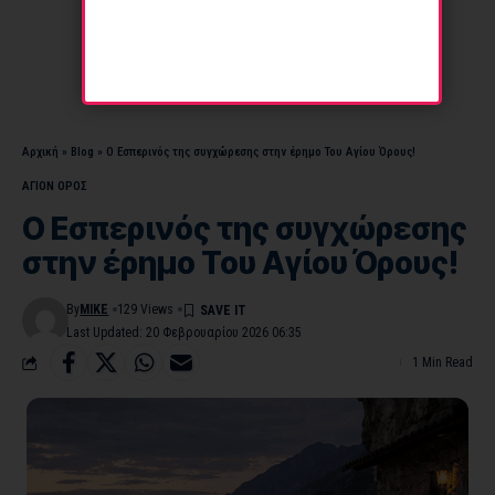
Αρχική
»
Blog
»
Ο Εσπερινός της συγχώρεσης στην έρημο Του Αγίου Όρους!
ΑΓΙΟΝ ΟΡΟΣ
Ο Εσπερινός της συγχώρεσης
στην έρημο Του Αγίου Όρους!
By
MIKE
129 Views
Last Updated: 20 Φεβρουαρίου 2026 06:35
1 Min Read