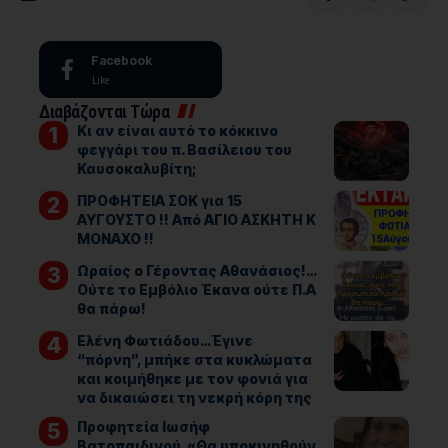
Facebook
Like
Διαβάζονται Τώρα
Κι αν είναι αυτό το κόκκινο
φεγγάρι του π. Βασίλειου του
Καυσοκαλυβίτη;
ΠΡΟΦΗΤΕΙΑ ΣΟΚ για 15
ΑΥΓΟΥΣΤΟ !! Από ΑΓΙΟ ΑΣΚΗΤΗ Κ
ΜΟΝΑΧΟ !!
Ωραίος ο Γέροντας Αθανάσιος!…
Ούτε το Εμβόλιο Έκανα ούτε Π.Α
θα πάρω!
Ελένη Φωτιάδου…Έγινε
“πόρνη”, μπήκε στα κυκλώματα
και κοιμήθηκε με τον φονιά για
να δικαιώσει τη νεκρή κόρη της
Προφητεία Ιωσήφ
Βατοπαιδινού. «Θα υποκινηθούν