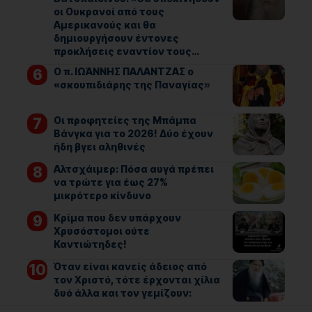
οι Ουκρανοί από τους
Αμερικανούς και θα
δημιουργήσουν έντονες
προκλήσεις εναντίον τους…
Ο π. ΙΩΆΝΝΗΣ ΠΑΛΑΝΤΖΑΣ ο
«σκουπιδιάρης της Παναγίας»
Οι προφητείες της Μπάμπα
Βάνγκα για το 2026! Δύο έχουν
ήδη βγει αληθινές
Αλτσχάιμερ: Πόσα αυγά πρέπει
να τρώτε για έως 27%
μικρότερο κίνδυνο
Κρίμα που δεν υπάρχουν
Χρυσόστομοι ούτε
Καντιώτηδες!
Όταν είναι κανείς άδειος από
τον Χριστό, τότε έρχονται χίλια
δυό άλλα και τον γεμίζουν: