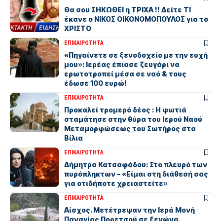
Θα σου ΣΗΚΩΘΕΙ η ΤΡΙΧΑ !! Δείτε ΤΙ
έκανε ο ΝΙΚΟΣ ΟΙΚΟΝΟΜΟΠΟΥΛΟΣ για το
ΧΡΙΣΤΟ
ΕΠΙΚΑΙΡΟΤΗΤΑ
«Πηγαίνετε σε ξενοδοχείο με την ευχή
μου»: Ιερέας έπιασε ζευγάρι να
ερωτοτροπεί μέσα σε ναό & τους
έδωσε 100 ευρώ!
ΕΠΙΚΑΙΡΟΤΗΤΑ
Προκαλεί τρομερό δέος : Η φωτιά
σταμάτησε στην θύρα του Ιερού Ναού
Μεταμορφώσεως του Σωτήρος στα
Βίλια
ΕΠΙΚΑΙΡΟΤΗΤΑ
Δήμητρα Κατσαφάδου: Στο πλευρό των
πυρόπληκτων – «Είμαι στη διάθεσή σας
για οτιδήποτε χρειαστείτε»
ΕΠΙΚΑΙΡΟΤΗΤΑ
Αίσχος. Μετέτρεψαν την Ιερά Μονή
Παναγίας Πορετσού σε ξενώνα.