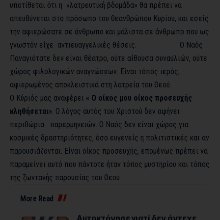
υποτίθεται ότι η «λατρευτική βδομάδα» θα πρέπει να
απευθύνεται στο πρόσωπο του θεανθρώπου Κυρίου, και εσείς
την αφιερώσατε σε άνθρωπο και μάλιστα σε άνθρωπο που ως
γνωστόν είχε αντιευαγγελικές θέσεις. Ο Ναός
Παναγιότατε δεν είναι θέατρο, ούτε αίθουσα συναυλιών, ούτε
χώρος φιλολογικών αναγνώσεων. Είναι τόπος ιερός,
αφιερωμένος αποκλειστικά στη λατρεία του Θεού.
Ο Κύριός μας αναφέρει
« Ο οίκος μου οίκος προσευχής
κληθήσεται»
. Ο λόγος αυτός του Χριστού δεν αφήνει
περιθώρια παρερμηνειών. Ο Ναός δεν είναι χώρος για
κοσμικές δραστηριότητες, όσο ευγενείς η πολιτιστικές και αν
παρουσιάζονται. Είναι οίκος προσευχής, επομένως πρέπει να
παραμείνει αυτό που πάντοτε ήταν τόπος μυστηρίου και τόπος
της ζωντανής παρουσίας του Θεού.
More Read
Αυτοκτόνησε γιατί δεν άντεχε