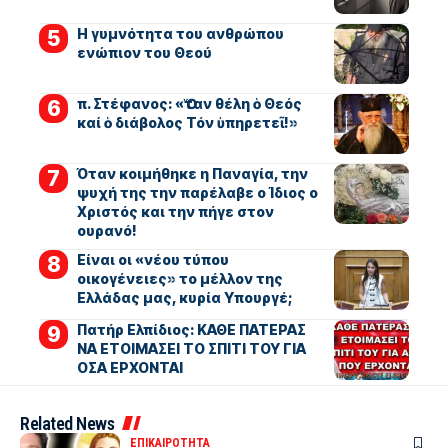
Η γυμνότητα του ανθρώπου
ενώπιον του Θεού
π. Στέφανος: «Ὅταν θέλη ὁ Θεός
καί ὁ διάβολος Τόν ὑπηρετεῖ!»
Όταν κοιμήθηκε η Παναγία, την
ψυχή της την παρέλαβε ο Ίδιος ο
Χριστός και την πήγε στον
ουρανό!
Είναι οι «νέου τύπου
οικογένειες» το μέλλον της
Ελλάδας μας, κυρία Υπουργέ;
Πατήρ Ελπίδιος: ΚΑΘΕ ΠΑΤΕΡΑΣ
ΝΑ ΕΤΟΙΜΑΣΕΙ ΤΟ ΣΠΙΤΙ ΤΟΥ ΓΙΑ
ΟΣΑ ΕΡΧΟΝΤΑΙ
Related News
ΕΠΙΚΑΙΡΟΤΗΤΑ