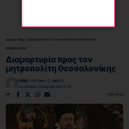
Αρχική
»
Blog
»
Διαμαρτυρία προς τον μητροπολίτη Θεσσαλονίκης
ΕΠΙΚΑΙΡΟΤΗΤΑ
Διαμαρτυρία προς τον
μητροπολίτη Θεσσαλονίκης
By
MIKE
308 Views
Last Updated: 24 Μαρτίου 2026 06:09
3 Min Read