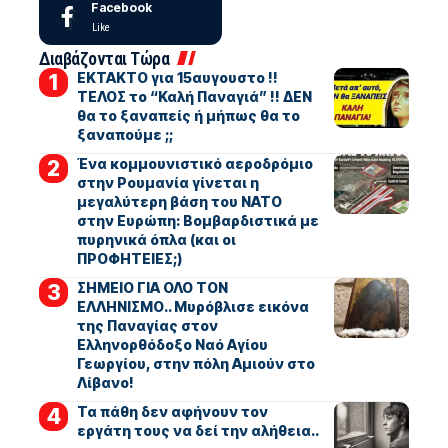
Facebook
Like
Διαβάζονται Τώρα
ΕΚΤΑΚΤΟ για 15αυγουστο !!
ΤΕΛΟΣ το “Καλή Παναγιά” !! ΔΕΝ
θα το ξαναπείς ή μήπως θα το
ξαναπούμε ;;
Ένα κομμουνιστικό αεροδρόμιο
στην Ρουμανία γίνεται η
μεγαλύτερη βάση του ΝΑΤΟ
στην Ευρώπη: Βομβαρδιστικά με
πυρηνικά όπλα (και οι
ΠΡΟΦΗΤΕΙΕΣ;)
ΣΗΜΕΙΟ ΓΙΑ ΟΛΟ ΤΟΝ
ΕΛΛΗΝΙΣΜΟ.. Μυρόβλισε εικόνα
της Παναγίας στον
Ελληνορθόδοξο Ναό Αγίου
Γεωργίου, στην πόλη Αμιούν στο
Λίβανο!
Τα πάθη δεν αφήνουν τον
εργάτη τους να δεί την αλήθεια..