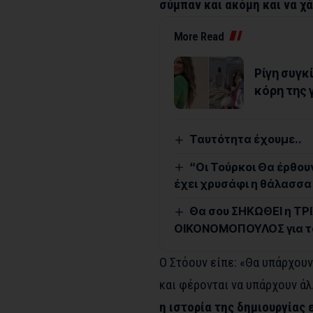
σύμπαν και ακόμη και να χ
More Read
Ρίγη συγκ
κόρη της 
Ταυτότητα έχουμε..
“Οι Τούρκοι Θα έρθου
έχει χρυσάφι η θάλασσα 
Θα σου ΣΗΚΩΘΕΙ η ΤΡΙΧ
ΟΙΚΟΝΟΜΟΠΟΥΛΟΣ για τ
Ο Στόουν είπε: «Θα υπάρχουν
και φέρονται να υπάρχουν άλ
η ιστορία της δημιουργίας 