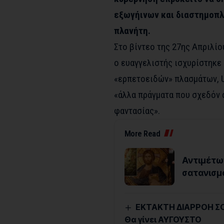
εξωγήινων και διαστημοπλ
πλανήτη.
Στο βίντεο της 27ης Απριλίο
ο ευαγγελιστής ισχυρίστηκε 
«ερπετοειδών» πλασμάτων, U
«άλλα πράγματα που σχεδόν α
φαντασίας».
More Read
Αντιμέτωπ
σατανισμό
ΕΚΤΑΚΤΗ ΔΙΑΡΡΟΗ ΣΟΚ
Θα γίνει ΑΥΓΟΥΣΤΟ