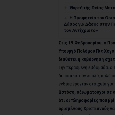
Ἡ ἑορτή τῆς Θείας Μ
Η Προφητεία του Όσιου
Δάσος για Δάσος στην Π
τον Αντίχριστο»
Στις 19 Φεβρουαρίου, ο Πρ
Υπουργό Πολέμου Πιτ Χέγσ
διαθέτει η κυβέρνηση σχετ
Την περασμένη εβδομάδα, ο 
δημοσιευτούν «πολύ, πολύ σ
ενδιαφέροντα» στοιχεία για 
Ωστόσο, αξιωματούχοι σε α
ότι οι πληροφορίες που βρ
ορισμένους Χριστιανούς ν