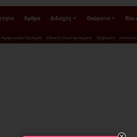
ότητα
Άρθρα
Διδαχές
Θαύματα
Βίοι
Αμαρτωλών Σωτηρία
Εθνικά \ Γεωστρατηγική
Επιβίωση
Ανέκδοτ