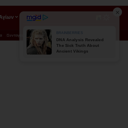
 Αγίων
ΡΟΗ
α
Συνταγές
Διατροφή - Φυσική Ιατρική