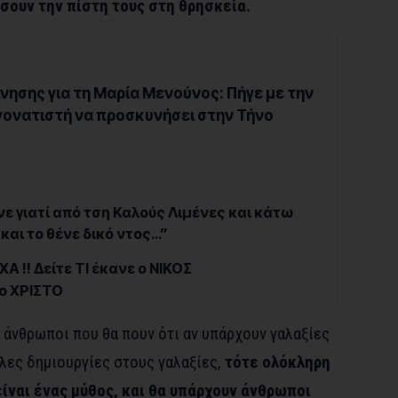
άσουν την πίστη τους στη θρησκεία.
ίνησης για τη Μαρία Μενούνος: Πήγε με την
γονατιστή να προσκυνήσει στην Τήνο
νε γιατί από τση Καλούς Λιμένες και κάτω
και το θένε δικό ντος…”
Α !! Δείτε ΤΙ έκανε ο ΝΙΚΟΣ
ο ΧΡΙΣΤΟ
 άνθρωποι που θα πουν ότι αν υπάρχουν γαλαξίες
λες δημιουργίες στους γαλαξίες,
τότε ολόκληρη
είναι ένας μύθος, και θα υπάρχουν άνθρωποι