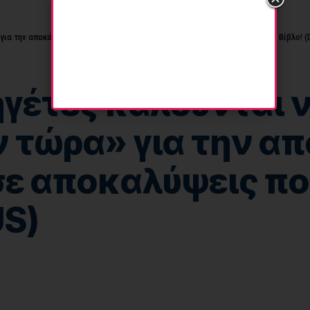
για την αποκάλυψη UFO που θα οδηγήσει σε αποκαλύψεις που αλλάζουν τη Βίβλο! (D
ηγέτες καλούνται 
 τώρα» για την α
σε αποκαλύψεις πο
US)