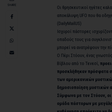
SHARE
Οι θρησκευτικοί ηγέτες καλο
αποκάλυψη UFO που θα οδηγή
(DailyMailUS)
Ισχυροί πάστορες ισχυρίζοντ
οπαδούς τους για συγκλονισ
μπορεί να ανατρέψουν την πί
Ο Πέρι Στόουν, ένας γνωστό
Βίβλου από το Τενεσί,
προει
προσκλήθηκαν πρόσφατα σε
των αμερικανικών μυστικώ
δημοσιοποίηση μυστικών α
Σύμφωνα με τον Στόουν, οι
ομάδα πάστορων με μεγάλη 
κυβέρνηση επρόκειτο να δ