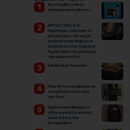
Θα επέμβει ο θεός
αδέλφια κρατηθειτε…
ΑΡΓΟΣΤΟΛΙ: Ο π.
Γεράσιμος είδε από το
αυτοκίνητο την ψυχή
παιδιού στην Αγγλία να
ανεβαίνει στον Ουρανό!
Η μαρτυρία της μητέρας
του συγκλονίζει
Οἱ λαϊκοί μέ τά ράσα.
Πώς θα καταλάβουμε αν
τα εμπόδια είναι από
τον Θεό;
Γερόντισσα Μακρίνα:
«Ὅσο κοπιάζει κανείς,
τόσο ὁ Θεὸς τὸν
ἀνταμείβει»