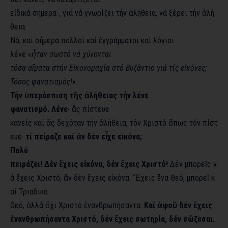
εἰδικά σήμερα-, γιά νά γνωρίζει τήν ἀλήθεια, νά ξέρει τήν ἀλή
θεια.
Νά, καί σήμερα πολλοί καί ἐγγράμματοι καί λόγιοι
λένε
«ἦταν σωστό νά χύνονται
τόσα αἵματα στήν Εἰκονομαχία στό Βυζάντιο γιά τίς εἰκόνες;
Τόσος φανατισμός!».
Τήν ὑπεράσπιση τῆς ἀλήθειας τήν λένε
φανατισμό.
Λένε·
ἄς πίστευε
κανείς καί ἄς δεχόταν τήν ἀλήθεια, τόν Χριστό ὅπως τόν πίστ
ευε·
τί πείραζε καί ἄν δέν εἶχε εἰκόνα;
Πολύ
πειράζει! Δέν ἔχεις εἰκόνα, δέν ἔχεις Χριστό!
Δέν μπορεῖς ν
ά ἔχεις Χριστό, ἄν δέν ἔχεις εἰκόνα. Ἔχεις ἔνα Θεό, μπορεῖ κ
αί Τριαδικό
Θεό, ἀλλά ὄχι Χριστό ἐνανθρωπήσαντα.
Καί ἀφοῦ δέν ἔχεις
ἐνανθρωπήσαντα Χριστό, δέν ἔχεις σωτηρία, δέν σώζεσαι.