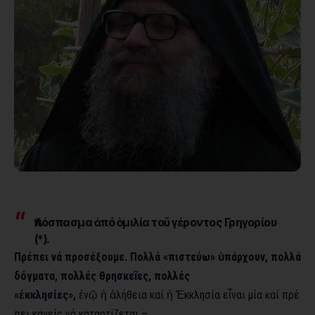
Ἀπόσπασμα ἀπό
ὁμιλία
τοῦ γέροντος Γρηγορίου
(*).
Πρέπει νά προσέξουμε. Πολλά «πιστεύω» ὑπάρχουν, πολλά
δόγματα, πολλές θρησκεῖες, πολλές
«ἐκκλησίες»,
ἐνῷ ἡ ἀλήθεια καί ἡ Ἐκκλησία εἶναι μία καί πρέ
πει κανείς νά καταρτίζεται –