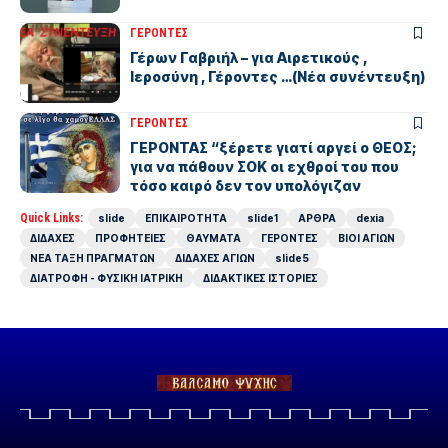
ΓΕΡΟΝΤΕΣ
Γέρων Γαβριήλ – για Αιρετικούς ,
Ιεροσύνη , Γέροντες …(Νέα συνέντευξη)
ΓΕΡΟΝΤΕΣ
ΓΕΡΟΝΤΑΣ “ξέρετε γιατί αργεί ο ΘΕΟΣ;
για να πάθουν ΣΟΚ οι εχθροί του που
τόσο καιρό δεν τον υπολόγιζαν
Quick Links:
slide
ΕΠΙΚΑΙΡΟΤΗΤΑ
slide1
ΑΡΘΡΑ
dexia
ΔΙΔΑΧΕΣ
ΠΡΟΦΗΤΕΙΕΣ
ΘΑΥΜΑΤΑ
ΓΕΡΟΝΤΕΣ
ΒΙΟΙ ΑΓΙΩΝ
ΝΕΑ ΤΑΞΗ ΠΡΑΓΜΑΤΩΝ
ΔΙΔΑΧΕΣ ΑΓΙΩΝ
slide5
ΔΙΑΤΡΟΦΗ - ΦΥΣΙΚΗ ΙΑΤΡΙΚΗ
ΔΙΔΑΚΤΙΚΕΣ ΙΣΤΟΡΙΕΣ