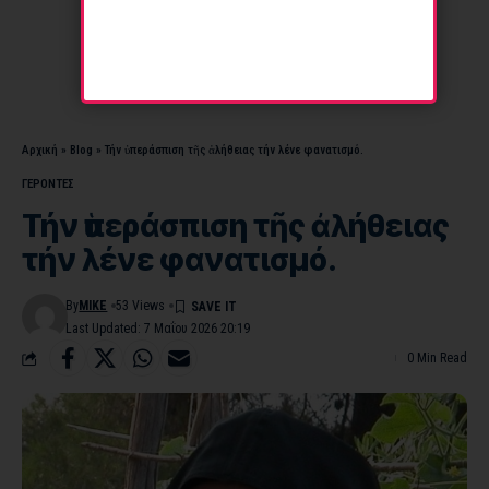
Αρχική
»
Blog
»
Τήν ὑπεράσπιση τῆς ἀλήθειας τήν λένε φανατισμό.
ΓΕΡΟΝΤΕΣ
Τήν ὑπεράσπιση τῆς ἀλήθειας
τήν λένε φανατισμό.
By
MIKE
53 Views
Last Updated: 7 Μαΐου 2026 20:19
0 Min Read