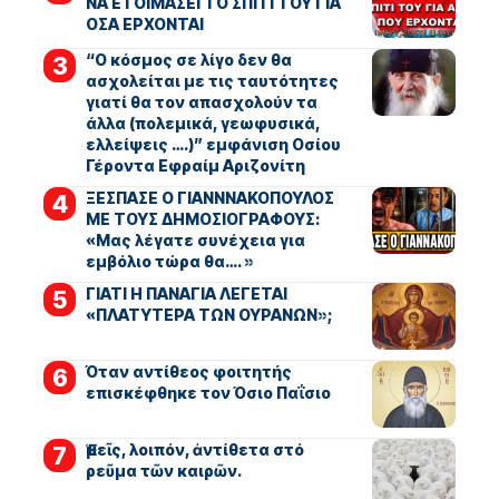
ΝΑ ΕΤΟΙΜΑΣΕΙ ΤΟ ΣΠΙΤΙ ΤΟΥ ΓΙΑ
ΟΣΑ ΕΡΧΟΝΤΑΙ
“Ο κόσμος σε λίγο δεν θα
ασχολείται με τις ταυτότητες
γιατί θα τον απασχολούν τα
άλλα (πολεμικά, γεωφυσικά,
ελλείψεις ….)” εμφάνιση Οσίου
Γέροντα Εφραίμ Αριζονίτη
ΞΕΣΠΑΣΕ Ο ΓΙΑΝΝΝΑΚΟΠΟΥΛΟΣ
ΜΕ ΤΟΥΣ ΔΗΜΟΣΙΟΓΡΑΦΟΥΣ:
«Μας λέγατε συνέχεια για
εμβόλιο τώρα θα…. »
ΓΙΑΤΙ Η ΠΑΝΑΓΙΑ ΛΕΓΕΤΑΙ
«ΠΛΑΤΥΤΕΡΑ ΤΩΝ ΟΥΡΑΝΩΝ»;
Όταν αντίθεος φοιτητής
επισκέφθηκε τον Όσιο Παΐσιο
Ἐμεῖς, λοιπόν, ἀντίθετα στό
ρεῦμα τῶν καιρῶν.