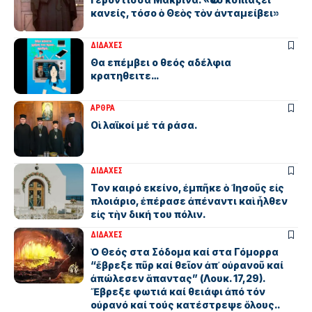
κανείς, τόσο ὁ Θεὸς τὸν ἀνταμείβει»
ΔΙΔΑΧΕΣ
Θα επέμβει ο θεός αδέλφια
κρατηθειτε…
ΑΡΘΡΑ
Οἱ λαϊκοί μέ τά ράσα.
ΔΙΔΑΧΕΣ
Τον καιρό εκείνο, ἐμπῆκε ὁ ᾿Ιησοῦς εἰς
πλοιάριο, ἐπέρασε ἀπέναντι καὶ ἦλθεν
εἰς τὴν δική του πόλιν.
ΔΙΔΑΧΕΣ
Ὁ Θεός στα Σόδομα καί στα Γόμορρα
“ἔβρεξε πῦρ καί θεῖον ἀπ᾿ οὐρανοῦ καί
ἀπώλεσεν ἅπαντας” (Λουκ. 17,29).
Ἔβρεξε φωτιά καί θειάφι ἀπό τόν
οὐρανό καί τούς κατέστρεψε ὅλους..