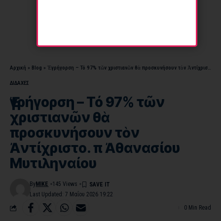
Αρχική
»
Blog
»
Ἐγρήγορση – Τό 97% τῶν χριστιανῶν θὰ προσκυνήσουν τὸν Ἀντίχριστο. π Ἀθανασίου Μυτιληναίου
ΔΙΔΑΧΕΣ
Ἐγρήγορση – Τό 97% τῶν
χριστιανῶν θὰ
προσκυνήσουν τὸν
Ἀντίχριστο. π Ἀθανασίου
Μυτιληναίου
By
MIKE
145 Views
Last Updated: 7 Μαΐου 2026 19:22
0 Min Read