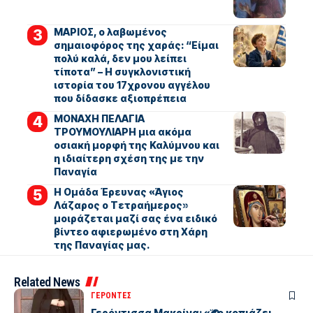
ΜΑΡΙΟΣ, ο λαβωμένος
σημαιοφόρος της χαράς: “Είμαι
πολύ καλά, δεν μου λείπει
τίποτα” – Η συγκλονιστική
ιστορία του 17χρονου αγγέλου
που δίδασκε αξιοπρέπεια
ΜΟΝΑΧΗ ΠΕΛΑΓΙΑ
ΤΡΟΥΜΟΥΛΙΑΡΗ μια ακόμα
οσιακή μορφή της Καλύμνου και
η ιδιαίτερη σχέση της με την
Παναγία
Η Ομάδα Έρευνας «Άγιος
Λάζαρος ο Τετραήμερος»
μοιράζεται μαζί σας ένα ειδικό
βίντεο αφιερωμένο στη Χάρη
της Παναγίας μας.
Related News
ΓΕΡΟΝΤΕΣ
Γερόντισσα Μακρίνα: «Ὅσο κοπιάζει