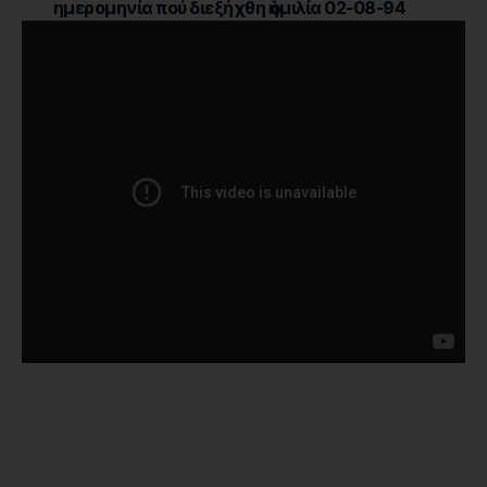
ημερομηνία πού διεξήχθη ἡ ὁμιλία 02-08-94