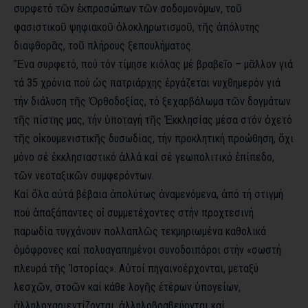
συρφετό τῶν ἐκπροσώπων τῶν σοδομονόμων, τοῦ
φασιστικοῦ ψηφιακοῦ ὁλοκληρωτισμοῦ, τῆς ἀπόλυτης
διαφθορᾶς, τοῦ πλήρους ξεπουλήματος.
Ἕνα συρφετό, πού τόν τίμησε κιόλας μέ βραβεῖο – μᾶλλον γιά
τά 35 χρόνια πού ὡς πατριάρχης ἐργάζεται νυχθημερόν γιά
τήν διάλυση τῆς Ὀρθοδοξίας, τό ξεχαρβάλωμα τῶν δογμάτων
τῆς πίστης μας, τήν ὑποταγή τῆς Ἐκκλησίας μέσα στόν ὀχετό
τῆς οἰκουμενιστικῆς δυσωδίας, τήν προκλητική προώθηση, ὄχι
μόνο σέ ἐκκλησιαστικό ἀλλά καί σέ γεωπολιτικό ἐπίπεδο,
τῶν νεοταξικῶν συμφερόντων.
Καί ὅλα αὐτά βέβαια ἀπολύτως ἀναμενόμενα, ἀπό τή στιγμή
πού ἁπαξάπαντες οἱ συμμετέχοντες στήν προχτεσινή
παρωδία τυγχάνουν πολλαπλῶς τεκμηριωμένα καθολικά
ὁμόφρονες καί πολυαγαπημένοι συνοδοιπόροι στήν «σωστή
πλευρά τῆς Ἱστορίας». Αὐτοί πηγαινοέρχονται, μεταξύ
λεσχῶν, στοῶν καί κάθε λογῆς ἑτέρων ὑπογείων,
ἀλληλοχαριεντίζονται, ἀλληλοβραβεύονται καί