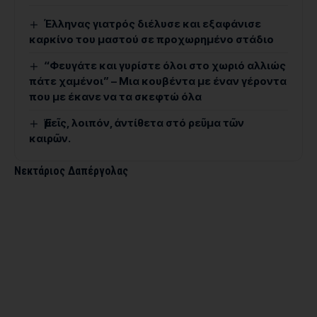
Έλληνας γιατρός διέλυσε και εξαφάνισε
καρκίνο του μαστού σε προχωρημένο στάδιο
“Φευγάτε και γυρίστε όλοι στο χωριό αλλιώς
πάτε χαμένοι” – Μια κουβέντα με έναν γέροντα
που με έκανε να τα σκεφτώ όλα
Ἐμεῖς, λοιπόν, ἀντίθετα στό ρεῦμα τῶν
καιρῶν.
Νεκτάριος Δαπέργολας