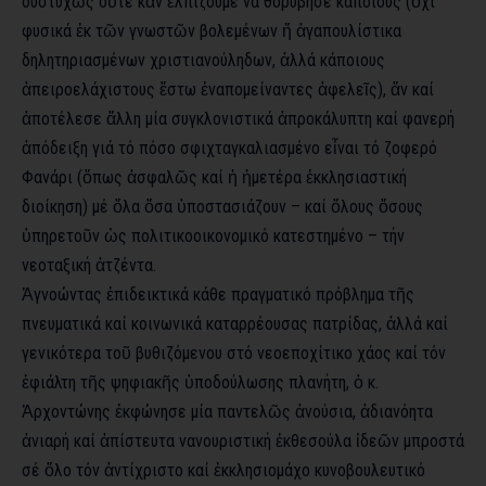
δυστυχῶς οὔτε κἄν ἐλπίζουμε νά θορύβησε κάποιους (ὄχι
φυσικά ἐκ τῶν γνωστῶν βολεμένων ἤ ἀγαπουλίστικα
δηλητηριασμένων χριστιανούληδων, ἀλλά κάποιους
ἀπειροελάχιστους ἔστω ἐναπομείναντες ἀφελεῖς), ἄν καί
ἀποτέλεσε ἄλλη μία συγκλονιστικά ἀπροκάλυπτη καί φανερή
ἀπόδειξη γιά τό πόσο σφιχταγκαλιασμένο εἶναι τό ζοφερό
Φανάρι (ὅπως ἀσφαλῶς καί ἡ ἡμετέρα ἐκκλησιαστική
διοίκηση) μέ ὅλα ὅσα ὑποστασιάζουν – καί ὅλους ὅσους
ὑπηρετοῦν ὡς πολιτικοοικονομικό κατεστημένο – τήν
νεοταξική ἀτζέντα.
Ἀγνοώντας ἐπιδεικτικά κάθε πραγματικό πρόβλημα τῆς
πνευματικά καί κοινωνικά καταρρέουσας πατρίδας, ἀλλά καί
γενικότερα τοῦ βυθιζόμενου στό νεοεποχίτικο χάος καί τόν
ἐφιάλτη τῆς ψηφιακῆς ὑποδούλωσης πλανήτη, ὁ κ.
Ἀρχοντώνης ἐκφώνησε μία παντελῶς ἀνούσια, ἀδιανόητα
ἀνιαρή καί ἀπίστευτα νανουριστική ἐκθεσούλα ἰδεῶν μπροστά
σέ ὅλο τόν ἀντίχριστο καί ἐκκλησιομάχο κυνοβουλευτικό