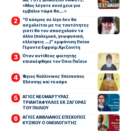
«Μας λέγατε συνέχεια για
εμβόλιο τώρα θα…. »
“Ο κόσμος σε λίγο δεν θα
ασχολείται με τις ταυτότητες
γιατί θα τον απασχολούν τα
άλλα (πολεμικά, γεωφυσικά,
ελλείψεις ….)” εμφάνιση Οσίου
Γέροντα Εφραίμ Αριζονίτη
Όταν αντίθεος φοιτητής
επισκέφθηκε τον Όσιο Παΐσιο
Ὁ Ἅγιος Καλλίνικος Ἐπίσκοπος
Ἐδέσσης καὶ τὸ κάρο
ΑΓΙΟΣ ΝΕΟΜΑΡΤΥΡΑΣ
ΤΡΙΑΝΤΑΦΥΛΛΟΣ ΕΚ ΖΑΓΟΡΑΣ
ΤΟΥ ΠΗΛΙΟΥ
ΑΓΙΟΣ ΑΙΜΙΛΙΑΝΟΣ ΕΠΙΣΚΟΠΟΣ
ΚΥΖΙΚΟΥ Ο ΟΜΟΛΟΓΗΤΗΣ