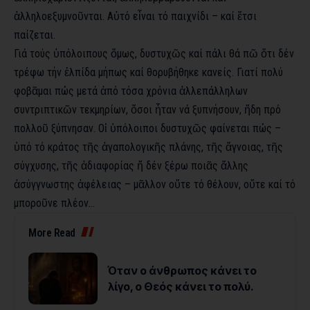
ἀλληλοεξυμνοῦνται. Αὐτό εἶναι τό παιχνίδι – καί ἔτσι
παίζεται.
Γιά τούς ὑπόλοιπους ὅμως, δυστυχῶς καί πάλι θά πῶ ὅτι δέν
τρέφω τήν ἐλπίδα μήπως καί θορυβήθηκε κανείς. Γιατί πολύ
φοβᾶμαι πώς μετά ἀπό τόσα χρόνια ἀλλεπάλληλων
συντριπτικῶν τεκμηρίων, ὅσοι ἦταν νά ξυπνήσουν, ἤδη πρό
πολλοῦ ξύπνησαν. Οἱ ὑπόλοιποι δυστυχῶς φαίνεται πώς –
ὑπό τό κράτος τῆς ἀγαπολογικῆς πλάνης, τῆς ἄγνοιας, τῆς
σύγχυσης, τῆς ἀδιαφορίας ἤ δέν ξέρω ποιᾶς ἄλλης
ἀσύγγνωστης ἀφέλειας – μᾶλλον οὔτε τό θέλουν, οὔτε καί τό
μποροῦνε πλέον…
More Read
Όταν ο άνθρωπος κάνει το
λίγο, ο Θεός κάνει το πολύ.