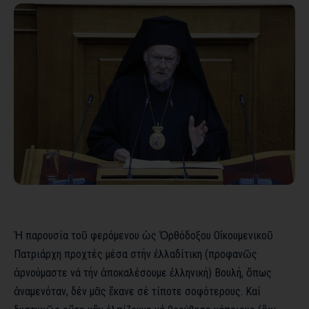
Ἡ παρουσία τοῦ φερόμενου ὡς Ὀρθόδοξου Οἰκουμενικοῦ
Πατριάρχη προχτές μέσα στήν ἐλλαδίτικη (προφανῶς
ἀρνούμαστε νά τήν ἀποκαλέσουμε ἑλληνική) Βουλή, ὅπως
ἀναμενόταν, δέν μᾶς ἔκανε σέ τίποτε σοφότερους. Καί