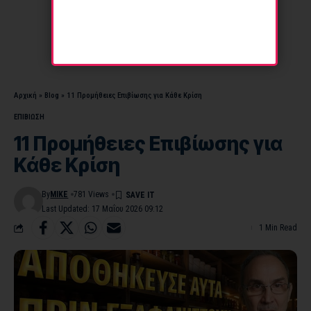
Αρχική
»
Blog
»
11 Προμήθειες Επιβίωσης για Κάθε Κρίση
ΕΠΙΒΙΩΣΗ
11 Προμήθειες Επιβίωσης για
Κάθε Κρίση
By
MIKE
781 Views
Last Updated: 17 Μαΐου 2026 09:12
1 Min Read