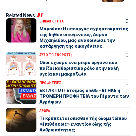
Related News
ΕΠΙΚΑΙΡΟΤΗΤΑ
Μαρούπα: Η υπουργός αχρηστοκρατίας
της δήθεν οικογένειας, Δόμνα
Μιχαηλίδου, μας ανακοίνωσε την
κατάργηση της οικογένειας.
ΑΥΤΟ ΤΟ ΓΝΩΡΙΖΕΣ;
Όλοι έχουμε ένα μικρό όργανο που
παίζει καθοριστικό ρόλο στην καλή
υγεία και μακροζωία
ΠΡΟΦΗΤΕΙΕΣ
ΕΚΤΑΚΤΟ !! Έτοιμος ο Ε65 – ΒΓΗΚΕ η
ΤΡΟΜΕΡΗ ΠΡΟΦΗΤΕΙΑ του Γέροντα των
Αγράφων
ΑΡΘΡΑ
Τί κρύπτεται ὄπισθεν τῆς ὁλομετώπου
«ἐπιθέσεως» ἐναντίον ὅλης τῆς
Ἀνθρωπότητος;