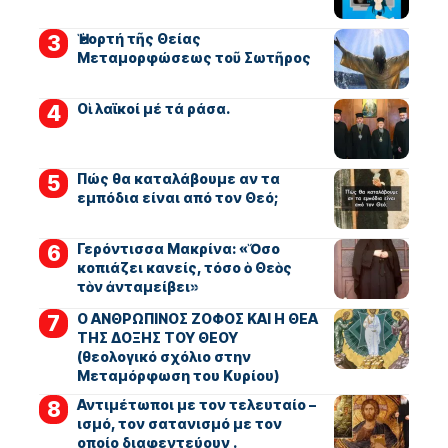
Ἡ ἑορτή τῆς Θείας
Μεταμορφώσεως τοῦ Σωτῆρος
Οἱ λαϊκοί μέ τά ράσα.
Πώς θα καταλάβουμε αν τα
εμπόδια είναι από τον Θεό;
Γερόντισσα Μακρίνα: «Ὅσο
κοπιάζει κανείς, τόσο ὁ Θεὸς
τὸν ἀνταμείβει»
Ο ΑΝΘΡΩΠΙΝΟΣ ΖΟΦΟΣ ΚΑΙ Η ΘΕΑ
ΤΗΣ ΔΟΞΗΣ ΤΟΥ ΘΕΟΥ
(θεολογικό σχόλιο στην
Μεταμόρφωση του Κυρίου)
Αντιμέτωποι με τον τελευταίο –
ισμό, τον σατανισμό με τον
οποίο διαφεντεύουν .