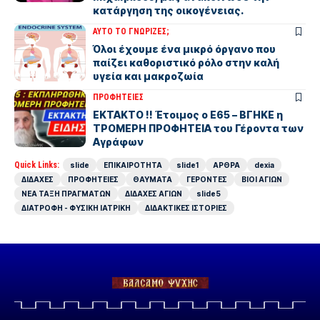
κατάργηση της οικογένειας.
ΑΥΤΟ ΤΟ ΓΝΩΡΙΖΕΣ;
Όλοι έχουμε ένα μικρό όργανο που
παίζει καθοριστικό ρόλο στην καλή
υγεία και μακροζωία
ΠΡΟΦΗΤΕΙΕΣ
ΕΚΤΑΚΤΟ !! Έτοιμος ο Ε65 – ΒΓΗΚΕ η
ΤΡΟΜΕΡΗ ΠΡΟΦΗΤΕΙΑ του Γέροντα των
Αγράφων
Quick Links:
slide
ΕΠΙΚΑΙΡΟΤΗΤΑ
slide1
ΑΡΘΡΑ
dexia
ΔΙΔΑΧΕΣ
ΠΡΟΦΗΤΕΙΕΣ
ΘΑΥΜΑΤΑ
ΓΕΡΟΝΤΕΣ
ΒΙΟΙ ΑΓΙΩΝ
ΝΕΑ ΤΑΞΗ ΠΡΑΓΜΑΤΩΝ
ΔΙΔΑΧΕΣ ΑΓΙΩΝ
slide5
ΔΙΑΤΡΟΦΗ - ΦΥΣΙΚΗ ΙΑΤΡΙΚΗ
ΔΙΔΑΚΤΙΚΕΣ ΙΣΤΟΡΙΕΣ