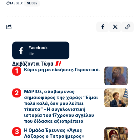
TAGGED:
SLIDE5
Facebook
Like
Διαβάζονται Τώρα
Kύριε μη με ελεήσεις. Γεροντικό.
ΜΑΡΙΟΣ, ο λαβωμένος
σημαιοφόρος της χαράς: “Είμαι
πολύ καλά, δεν μου λείπει
τίποτα” – Η συγκλονιστική
ιστορία του 17χρονου αγγέλου
που δίδασκε αξιοπρέπεια
Η Ομάδα Έρευνας «Άγιος
Λάζαρος ο Τετραήμερος»