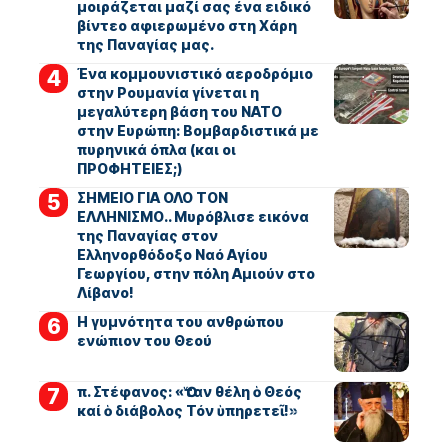
μοιράζεται μαζί σας ένα ειδικό
βίντεο αφιερωμένο στη Χάρη
της Παναγίας μας.
Ένα κομμουνιστικό αεροδρόμιο
στην Ρουμανία γίνεται η
μεγαλύτερη βάση του ΝΑΤΟ
στην Ευρώπη: Βομβαρδιστικά με
πυρηνικά όπλα (και οι
ΠΡΟΦΗΤΕΙΕΣ;)
ΣΗΜΕΙΟ ΓΙΑ ΟΛΟ ΤΟΝ
ΕΛΛΗΝΙΣΜΟ.. Μυρόβλισε εικόνα
της Παναγίας στον
Ελληνορθόδοξο Ναό Αγίου
Γεωργίου, στην πόλη Αμιούν στο
Λίβανο!
Η γυμνότητα του ανθρώπου
ενώπιον του Θεού
π. Στέφανος: «Ὅταν θέλη ὁ Θεός
καί ὁ διάβολος Τόν ὑπηρετεῖ!»