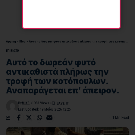
Αρχική
»
Blog
»
Αυτό το δωρεάν φυτό αντικαθιστά πλήρως την τροφή των κοτόπουλων. Αναπαράγεται επ’ άπειρον.
ΕΠΙΒΙΩΣΗ
Αυτό το δωρεάν φυτό
αντικαθιστά πλήρως την
τροφή των κοτόπουλων.
Αναπαράγεται επ’ άπειρον.
By
MIKE
1933 Views
Last Updated: 19 Μαΐου 2026 12:25
1 Min Read