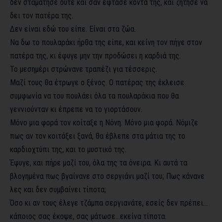
δεν σταμάτησε ούτε και σαν έφτασε κοντά της, και ζήτησε να
δει τον πατέρα της.
Δεν είναι εδώ του είπε. Είναι στα ζώα.
Να δω το πουλαράκι ήρθα της είπε, και κείνη τον πήγε στον
πατέρα της, κι έφυγε μην την προδώσει η καρδιά της.
Το μεσημέρι στρώνανε τραπέζι για τέσσερις.
Μαζί τους θα έτρωγε ο ξένος. Ο πατέρας της έκλεισε
συμφωνία να του πουλάει όλα τα πουλαράκια που θα
γεννιούνταν κι έπρεπε να το γιορτάσουν.
Μόνο μια φορά τον κοίταξε η Νόνη. Μόνο μια φορά. Νόμιζε
πως αν τον κοιτάξει ξανά, θα έβλεπε στα μάτια της το
καρδιοχτύπι της, και το μυστικό της.
Έφυγε, και πήρε μαζί του, όλα της τα όνειρα. Κι αυτά τα
βλογημένα πως βγαίνανε στο σεργιάνι μαζί του; Πως κάνανε
λες και δεν συμβαίνει τίποτα;
Όσο κι αν τους έλεγε τζάμπα σεργιανάτε, εσείς δεν πρέπει…
κάποιος σας έκοψε, σας μάτωσε…εκείνα τίποτα.