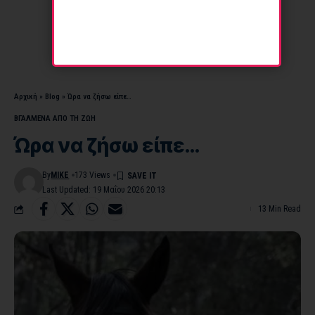
Αρχική
»
Blog
»
Ώρα να ζήσω είπε…
ΒΓΑΛΜΕΝΑ ΑΠΟ ΤΗ ΖΩΗ
Ώρα να ζήσω είπε…
By
MIKE
173 Views
Last Updated: 19 Μαΐου 2026 20:13
13 Min Read