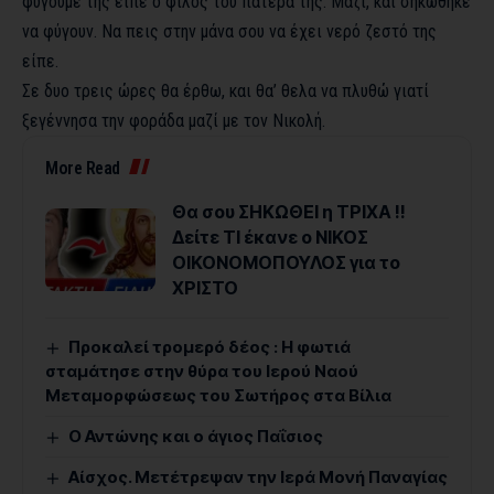
φύγουμε της είπε ο φίλος του πατέρα της. Μαζί, και σηκώθηκε
να φύγουν. Να πεις στην μάνα σου να έχει νερό ζεστό της
είπε.
Σε δυο τρεις ώρες θα έρθω, και θα’ θελα να πλυθώ γιατί
ξεγέννησα την φοράδα μαζί με τον Νικολή.
More Read
Θα σου ΣΗΚΩΘΕΙ η ΤΡΙΧΑ !!
Δείτε ΤΙ έκανε ο ΝΙΚΟΣ
ΟΙΚΟΝΟΜΟΠΟΥΛΟΣ για το
ΧΡΙΣΤΟ
Προκαλεί τρομερό δέος : Η φωτιά
σταμάτησε στην θύρα του Ιερού Ναού
Μεταμορφώσεως του Σωτήρος στα Βίλια
Ο Αντώνης και ο άγιος Παΐσιος
Αίσχος. Μετέτρεψαν την Ιερά Μονή Παναγίας