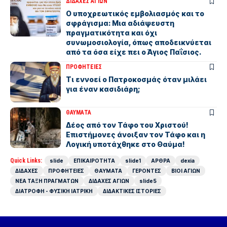
ΔΙΔΑΧΕΣ ΑΓΙΩΝ
Ο υποχρεωτικός εμβολιασμός και το
σφράγισμα: Μια αδιάψευστη
πραγματικότητα και όχι
συνωμοσιολογία, όπως αποδεικνύεται
από τα όσα είχε πει ο Άγιος Παΐσιος.
ΠΡΟΦΗΤΕΙΕΣ
Τι εννοεί ο Πατροκοσμάς όταν μιλάει
για έναν κασιδιάρη;
ΘΑΥΜΑΤΑ
Δέος από τον Τάφο του Χριστού!
Επιστήμονες άνοιξαν τον Τάφο και η
Λογική υποτάχθηκε στο Θαύμα!
Quick Links:
slide
ΕΠΙΚΑΙΡΟΤΗΤΑ
slide1
ΑΡΘΡΑ
dexia
ΔΙΔΑΧΕΣ
ΠΡΟΦΗΤΕΙΕΣ
ΘΑΥΜΑΤΑ
ΓΕΡΟΝΤΕΣ
ΒΙΟΙ ΑΓΙΩΝ
ΝΕΑ ΤΑΞΗ ΠΡΑΓΜΑΤΩΝ
ΔΙΔΑΧΕΣ ΑΓΙΩΝ
slide5
ΔΙΑΤΡΟΦΗ - ΦΥΣΙΚΗ ΙΑΤΡΙΚΗ
ΔΙΔΑΚΤΙΚΕΣ ΙΣΤΟΡΙΕΣ