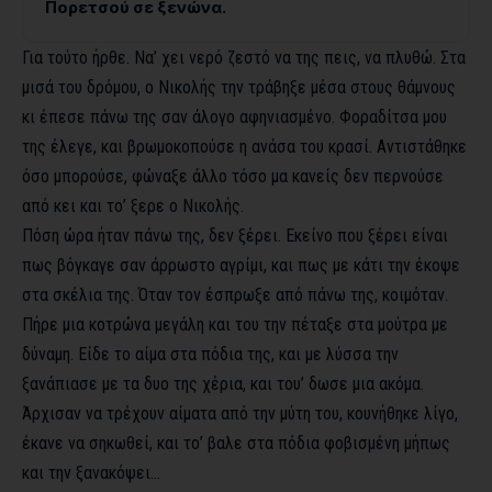
Πορετσού σε ξενώνα.
Για τούτο ήρθε. Να’ χει νερό ζεστό να της πεις, να πλυθώ. Στα
μισά του δρόμου, ο Νικολής την τράβηξε μέσα στους θάμνους
κι έπεσε πάνω της σαν άλογο αφηνιασμένο. Φοραδίτσα μου
της έλεγε, και βρωμοκοπούσε η ανάσα του κρασί. Αντιστάθηκε
όσο μπορούσε, φώναξε άλλο τόσο μα κανείς δεν περνούσε
από κει και το’ ξερε ο Νικολής.
Πόση ώρα ήταν πάνω της, δεν ξέρει. Εκείνο που ξέρει είναι
πως βόγκαγε σαν άρρωστο αγρίμι, και πως με κάτι την έκοψε
στα σκέλια της. Όταν τον έσπρωξε από πάνω της, κοιμόταν.
Πήρε μια κοτρώνα μεγάλη και του την πέταξε στα μούτρα με
δύναμη. Είδε το αίμα στα πόδια της, και με λύσσα την
ξανάπιασε με τα δυο της χέρια, και του’ δωσε μια ακόμα.
Άρχισαν να τρέχουν αίματα από την μύτη του, κουνήθηκε λίγο,
έκανε να σηκωθεί, και το’ βαλε στα πόδια φοβισμένη μήπως
και την ξανακόψει…