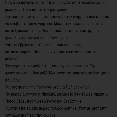
Όση ώρα πήγαινε για το σπίτι, σκεφτόταν τι να κάνει με τις
μελανιές. Τι να πει αν την ρωτήσουν;
Έφτασε στο σπίτι της, και σαν είδε την ανηφόρα που έπρεπε
να ανέβει, το’ κανε γρήγορα. Μόλις την τελείωσε, έκατσε
κάτω ξάπλωσε και με δύναμη κυλίστηκε στην κατηφόρα
φωνάζοντας την μάνα της. Δεν την άκουσε.
Εκεί την βρήκε ο πατέρας της που επέστρεφε,
κατασκοτωμένη. Να που δεν χρειάστηκε να πει για τις
μελανιές.
Την πήρε στην αγκαλιά του, και πήγανε στο σπίτι. Την
φρόντισαν κι οι δυο μαζί. Κλείσανε τα τραύματα σε δυο τρεις
βδομάδες.
Μα της ψυχής της ήταν ανοιχτό μια ζωή ολόκληρη.
Για μέρες άφαντος ο Νικολής, μα κανείς δεν έδωσε σημασία.
Ποιος ξέρει που πίνει λέγανε και ξεχάστηκε.
Κι όταν έπειτα από μέρες πολλές φάνηκε, ήταν με μισή μύτη.
Την άλλη μισή του την κόψανε.