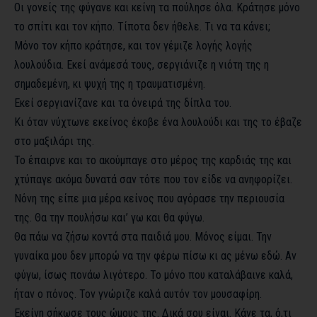
Οι γονείς της φύγανε και κείνη τα πούλησε όλα. Κράτησε μόνο
το σπίτι και τον κήπο. Τίποτα δεν ήθελε. Τι να τα κάνει;
Μόνο τον κήπο κράτησε, και τον γέμιζε λογής λογής
λουλούδια. Εκεί ανάμεσά τους, σεργιάνιζε η νιότη της η
σημαδεμένη, κι ψυχή της η τραυματισμένη.
Εκεί σεργιανίζανε και τα όνειρά της δίπλα του.
Κι όταν νύχτωνε εκείνος έκοβε ένα λουλούδι και της το έβαζε
στο μαξιλάρι της.
Το έπαιρνε και το ακούμπαγε στο μέρος της καρδιάς της και
χτύπαγε ακόμα δυνατά σαν τότε που τον είδε να ανηφορίζει.
Νόνη της είπε μια μέρα κείνος που αγόρασε την περιουσία
της. Θα την πουλήσω και’ γω και θα φύγω.
Θα πάω να ζήσω κοντά στα παιδιά μου. Μόνος είμαι. Την
γυναίκα μου δεν μπορώ να την φέρω πίσω κι ας μένω εδώ. Αν
φύγω, ίσως πονάω λιγότερο. Το μόνο που καταλάβαινε καλά,
ήταν ο πόνος. Τον γνώριζε καλά αυτόν τον μουσαφίρη.
Εκείνη σήκωσε τους ώμους της. Δικά σου είναι. Κάνε τα, ό,τι