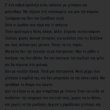
Σ’ ένα καβγά έμπλεξα είπε, κάποιος με χτύπησε και
μολύνθηκε. Με πήγανε στο νοσοκομείο, και μου την κόψανε.
Ξανάφυγε και δεν τον ξανάδανε ποτέ.
Ούτε κι έμαθαν που πήγε και τι απέγινε.
Πολύ αργότερα η Νόνη, έλεγε, άλλο…έπρεπε να σου κόψουν.
Πολλές φορές άκουγε ιστορίες για κοπέλες που τις βιάζανε
και πως ανύπαντρες μένανε. Ποιος να τις πάρει;
Μα κείνη δεν την ένοιαζε να μη παντρευτεί. Μην το μάθει ο
πατέρας της δεν ήθελε. Θα τον σκότωνε τον παιδικό του φίλο
και θα πήγαινε στη φυλακή.
Δεν με νοιάζει έλεγε. Ποτέ μην παντρευτώ. Αυτό μέχρι που
χτύπησε η καρδιά της, και δεν μπορούσε να την κάνει καλά. Μα
αρνήθηκε το θαύμα του έρωτα.
Δεν το έζησε κι ας μην σταμάταγε με τίποτα. Όταν τον είδε να
ανεβαίνει την ανηφόρα του σπιτιού τους, χωρίς να το θέλει,
και χωρίς να την ρωτήσει, άρχισε η ρημάδα και χτύπαγε, και