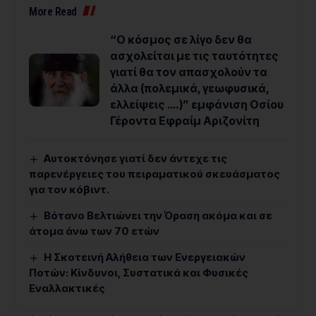
More Read
“Ο κόσμος σε λίγο δεν θα
ασχολείται με τις ταυτότητες
γιατί θα τον απασχολούν τα
άλλα (πολεμικά, γεωφυσικά,
ελλείψεις ….)” εμφάνιση Οσίου
Γέροντα Εφραίμ Αριζονίτη
Αυτοκτόνησε γιατί δεν άντεχε τις
παρενέργειες του πειραματικού σκευάσματος
για τον κόβιντ.
Βότανο Βελτιώνει την Όραση ακόμα και σε
άτομα άνω των 70 ετών
Η Σκοτεινή Αλήθεια των Ενεργειακών
Ποτών: Κίνδυνοι, Συστατικά και Φυσικές
Εναλλακτικές