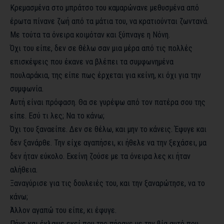
Κρεμασμένα στο μπράτσο του καμαρώνανε μεθυσμένα από
έρωτα πίνανε ζωή από τα μάτια του, να κρατιούνται ζωντανά.
Με τούτα τα όνειρα κοιμόταν και ξύπναγε η Νόνη.
Όχι του είπε, δεν σε θέλω σαν μια μέρα από τις πολλές
επισκέψεις που έκανε να βλέπει τα συμφωνημένα
πουλαράκια, της είπε πως έρχεται για κείνη, κι όχι για την
συμφωνία.
Αυτή είναι πρόφαση. Θα σε γυρέψω από τον πατέρα σου της
είπε. Εσύ τι λες; Να το κάνω;
Όχι του ξαναείπε. Δεν σε θέλω, και μην το κάνεις. Έφυγε και
δεν ξανάρθε. Την είχε αγαπήσει, κι ήθελε να την ξεχάσει, μα
δεν ήταν εύκολο. Εκείνη ζούσε με τα όνειρα λες κι ήταν
αλήθεια.
Ξαναγύρισε για τις δουλειές του, και την ξαναρώτησε, να το
κάνω;
Άλλον αγαπώ του είπε, κι έφυγε.
Πήγε και έκλαψε εκεί που της πήρανε με την βία αυτό που