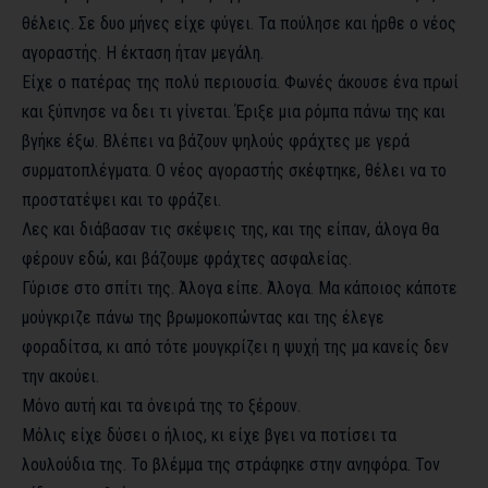
θέλεις. Σε δυο μήνες είχε φύγει. Τα πούλησε και ήρθε ο νέος
αγοραστής. Η έκταση ήταν μεγάλη.
Είχε ο πατέρας της πολύ περιουσία. Φωνές άκουσε ένα πρωί
και ξύπνησε να δει τι γίνεται. Έριξε μια ρόμπα πάνω της και
βγήκε έξω. Βλέπει να βάζουν ψηλούς φράχτες με γερά
συρματοπλέγματα. Ο νέος αγοραστής σκέφτηκε, θέλει να το
προστατέψει και το φράζει.
Λες και διάβασαν τις σκέψεις της, και της είπαν, άλογα θα
φέρουν εδώ, και βάζουμε φράχτες ασφαλείας.
Γύρισε στο σπίτι της. Άλογα είπε. Άλογα. Μα κάποιος κάποτε
μούγκριζε πάνω της βρωμοκοπώντας και της έλεγε
φοραδίτσα, κι από τότε μουγκρίζει η ψυχή της μα κανείς δεν
την ακούει.
Μόνο αυτή και τα όνειρά της το ξέρουν.
Μόλις είχε δύσει ο ήλιος, κι είχε βγει να ποτίσει τα
λουλούδια της. Το βλέμμα της στράφηκε στην ανηφόρα. Τον