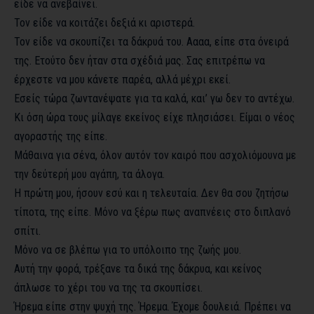
είδε να ανεβαίνει.
Τον είδε να κοιτάζει δεξιά κι αριστερά.
Τον είδε να σκουπίζει τα δάκρυά του. Αααα, είπε στα όνειρά
της. Ετούτο δεν ήταν στα σχέδιά μας. Σας επιτρέπω να
έρχεστε να μου κάνετε παρέα, αλλά μέχρι εκεί.
Εσείς τώρα ζωντανέψατε για τα καλά, και’ γω δεν το αντέχω.
Κι όση ώρα τους μίλαγε εκείνος είχε πλησιάσει. Είμαι ο νέος
αγοραστής της είπε.
Μάθαινα για σένα, όλον αυτόν τον καιρό που ασχολιόμουνα με
την δεύτερή μου αγάπη, τα άλογα.
Η πρώτη μου, ήσουν εσύ και η τελευταία. Δεν θα σου ζητήσω
τίποτα, της είπε. Μόνο να ξέρω πως αναπνέεις στο διπλανό
σπίτι.
Μόνο να σε βλέπω για το υπόλοιπο της ζωής μου.
Αυτή την φορά, τρέξανε τα δικά της δάκρυα, και κείνος
άπλωσε το χέρι του να της τα σκουπίσει.
Ήρεμα είπε στην ψυχή της. Ήρεμα. Έχομε δουλειά. Πρέπει να