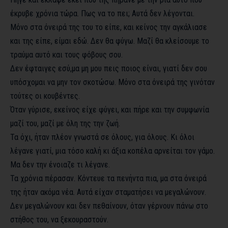
έκρυβε χρόνια τώρα. Πως να το πει; Αυτά δεν λέγονται.
Μόνο στα όνειρά της του το είπε, και κείνος την αγκάλιασε
και της είπε, είμαι εδώ. Δεν θα φύγω. Μαζί θα κλείσουμε το
τραύμα αυτό και τους φόβους σου.
Δεν έφταιγες εσύ,μα μη μου πεις ποιος είναι, γιατί δεν σου
υπόσχομαι να μην τον σκοτώσω. Μόνο στα όνειρά της γινόταν
τούτες οι κουβέντες.
Όταν γύρισε, εκείνος είχε φύγει, και πήρε και την συμφωνία
μαζί του, μαζί με όλη της την ζωή.
Τα όχι, ήταν πλέον γνωστά σε όλους, για όλους. Κι όλοι
λέγανε γιατί, μια τόσο καλή κι άξια κοπέλα αρνείται τον γάμο.
Μα δεν την ένοιαζε τι λέγανε.
Τα χρόνια πέρασαν. Κόντευε τα πενήντα πια, μα στα όνειρά
της ήταν ακόμα νέα. Αυτά είχαν σταματήσει να μεγαλώνουν.
Δεν μεγαλώνουν και δεν πεθαίνουν, όταν γέρνουν πάνω στο
στήθος του, να ξεκουραστούν.