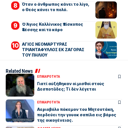
Όταν ο άνθρωπος κάνει το λίγο,
ο Θεός κάνει το πολύ.
Ὁ Ἅγιος Καλλίνικος Ἐπίσκοπος
Ἐδέσσης καὶ τὸ κάρο
ΑΓΙΟΣ ΝΕΟΜΑΡΤΥΡΑΣ
ΤΡΙΑΝΤΑΦΥΛΛΟΣ ΕΚ ΖΑΓΟΡΑΣ
ΤΟΥ ΠΗΛΙΟΥ
Related News
ΕΠΙΚΑΙΡΟΤΗΤΑ
Γιατί αὐξήθηκαν οἱ μισθοὶ στοὺς
Δεσποτᾶδες; Τί δὲν λέγεται
ΕΠΙΚΑΙΡΟΤΗΤΑ
Αεριοβόλο πόκεμον του Μητσοτάκη,
περδεύει την γουοκ σαπίλα εις βάρος
της οικογένειας.