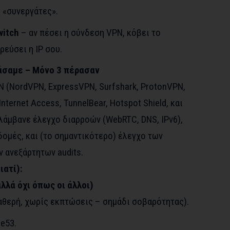
 «συνεργάτες».
witch
– αν πέσει η σύνδεση VPN, κόβει το
ρρεύσει η IP σου.
άσαμε – Μόνο 3 πέρασαν
 (NordVPN, ExpressVPN, Surfshark, ProtonVPN,
Internet Access, TunnelBear, Hotspot Shield, και
λάμβανε έλεγχο διαρροών (WebRTC, DNS, IPv6),
ομές, και (το σημαντικότερο) έλεγχο των
 ανεξάρτητων audits.
ιατί):
αλλά όχι όπως οι άλλοι)
αθερή, χωρίς εκπτώσεις – σημάδι σοβαρότητας).
re53.