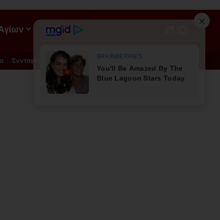
 Αγίων
ΡΟΗ
α
Συνταγές
Διατροφή - Φυσική Ιατρική