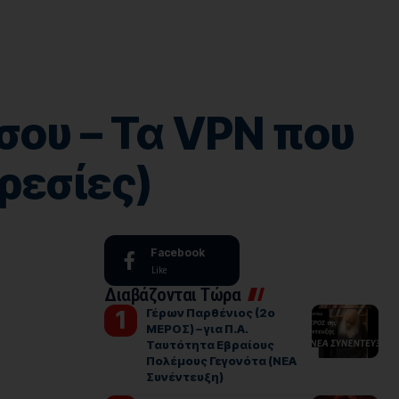
σου – Τα VPN που
ρεσίες)
Facebook
Like
Διαβάζονται Τώρα
Γέρων Παρθένιος (2ο
ΜΕΡΟΣ) – για Π.Α.
Ταυτότητα Εβραίους
Πολέμους Γεγονότα (ΝΕΑ
Συνέντευξη)