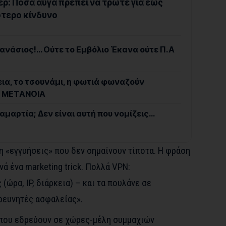
ρ: Πόσα αυγά πρέπει να τρώτε για έως
ότερο κίνδυνο
ανάσιος!… Ούτε το Εμβόλιο Έκανα ούτε Π.Α
εια, το τσουνάμι, η φωτιά φωναζούν
– ΜΕΤΑΝΟΙΑ
ά αμαρτία; Δεν είναι αυτή που νομίζεις…
η «εγγυήσεις» που δεν σημαίνουν τίποτα. Η φράση
νά ένα marketing trick. Πολλά VPN:
(ώρα, IP, διάρκεια) – και τα πουλάνε σε
ρευνητές ασφαλείας».
 που εδρεύουν σε χώρες-μέλη συμμαχιών