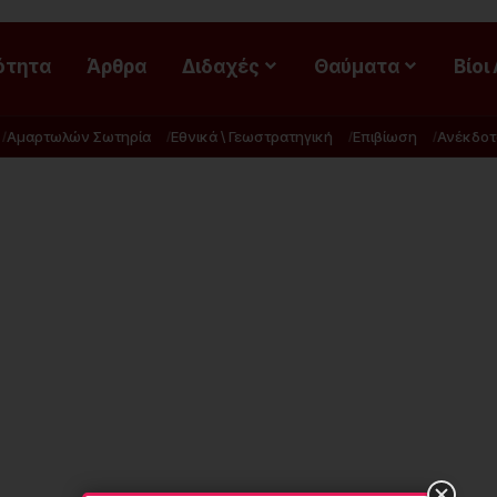
ότητα
Άρθρα
Διδαχές
Θαύματα
Βίοι
Αμαρτωλών Σωτηρία
Εθνικά \ Γεωστρατηγική
Επιβίωση
Ανέκδοτ