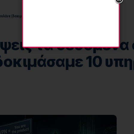
ουλάνε (δοκιμάσαμε 10 υπηρεσίες)
εις τα δεδομένα 
δοκιμάσαμε 10 υπη