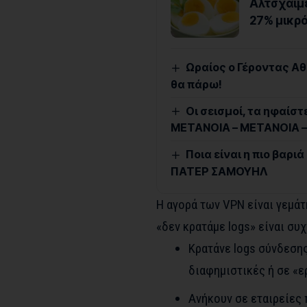
Αλτσχάιμε
27% μικρ
Ωραίος ο Γέροντας Αθ
θα πάρω!
Οι σεισμοί, τα ηφαίστ
ΜΕΤΑΝΟΙΑ – ΜΕΤΑΝΟΙΑ 
Ποια είναι η πιο βαρι
ΠΑΤΕΡ ΣΑΜΟΥΗΛ
Η αγορά των VPN είναι γεμάτ
«δεν κρατάμε logs» είναι συχ
Κρατάνε logs σύνδεσης 
διαφημιστικές ή σε «ε
Ανήκουν σε εταιρείες