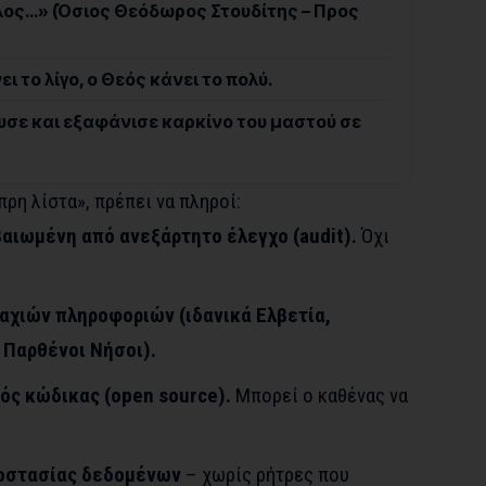
λος…» (Όσιος Θεόδωρος Στουδίτης – Προς
 το λίγο, ο Θεός κάνει το πολύ.
υσε και εξαφάνισε καρκίνο του μαστού σε
πρη λίστα», πρέπει να πληροί:
βαιωμένη από ανεξάρτητο έλεγχο (audit).
Όχι
αχιών πληροφοριών (ιδανικά Ελβετία,
 Παρθένοι Νήσοι).
ός κώδικας (open source).
Μπορεί ο καθένας να
ροστασίας δεδομένων
– χωρίς ρήτρες που