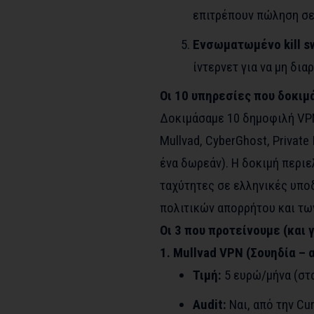
επιτρέπουν πώληση σε
Ενσωματωμένο kill s
ίντερνετ για να μη δια
Οι 10 υπηρεσίες που δοκιμ
Δοκιμάσαμε 10 δημοφιλή VPN
Mullvad, CyberGhost, Private 
ένα δωρεάν). Η δοκιμή περιε
ταχύτητες σε ελληνικές υποδ
πολιτικών απορρήτου και των
Οι 3 που προτείνουμε (και γ
1. Mullvad VPN (Σουηδία – 
Τιμή:
5 ευρώ/μήνα (στ
Audit:
Ναι, από την Cu