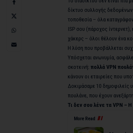
Το διαδίκτυο δεν είναι πια μ
δίκτυο συλλογής δεδομένων. 
τοποθεσία – όλα καταγράφοντ
ISP σου (πάροχος ίντερνετ), 
χάκερς – όλοι θέλουν ένα κο
Η λύση που προβάλλεται συχνό
Υπόσχεται ανωνυμία, ασφάλει
σκοτεινή:
πολλά VPN πουλά
κάνουν οι εταιρείες που υπο
Δοκιμάσαμε 10 δημοφιλείς υ
πουλάνε, που έχουν ανεξάρτη
Τι δεν σου λένε τα VPN – 
More Read