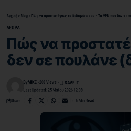
Αρχική
»
Blog
»
Πώς να προστατέψεις τα δεδομένα σου – Τα VPN που δεν σε π
ΑΡΘΡΑ
Πώς να προστατέψ
δεν σε πουλάνε (
By
MIKE
208 Views
Last Updated: 25 Μαΐου 2026 12:08
Share
6 Min Read