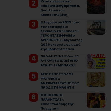
Κι αν είναι αυτό το
κόκκινο φεγγάρι του π.
Βασίλειου του
Καυσοκαλυβίτη;
8 Αυγούστου 2013 “από
τον Σεπτέμβριο
ξεκινούν τα δύσκολα”
ΓΕΡΟΝΤΑΣ ΕΦΡΑΙΜ ο
ΑΡΙΖΟΝΙΤΗΣ- Αύγουστος
2026 στοιχεία σοκ από
την Bank of America
ΠΡΟΦΗΤΕΙΑ ΣΟΚ για 15
ΑΥΓΟΥΣΤΟ !! Από ΑΓΙΟ
ΑΣΚΗΤΗ Κ ΜΟΝΑΧΟ !!
ΑΓΙΟΣ ΑΠΟΣΤΟΛΟΣ
ΜΑΤΘΙΑΣ: Ο
ΑΝΤΙΚΑΤΑΣΤΑΤΗΣ ΤΟΥ
ΠΡΟΔΟΤΗ ΜΑΘΗΤΗ
Ο π. ΙΩΆΝΝΗΣ
ΠΑΛΑΝΤΖΑΣ ο
«σκουπιδιάρης της
Παναγίας»