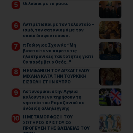
Οἱ λαϊκοί μέ τά ράσα.
Αντιμέτωποι με τον τελευταίο –
ισμό, τον σατανισμό με τον
οποίο διαφεντεύουν .
π Γεώργιος Σχοινάς “Μη
βιαστείτε να πάρετε τις
ηλεκτρονικές ταυτότητες γιατί
θα παρέμβει ο Θεός…”
Η ΕΜΦΑΝΙΣΗ ΤΟΥ ΑΡΧΑΓΓΕΛΟΥ
ΜΙΧΑΗΛ ΚΑΤΑ ΤΗΝ ΤΟΥΡΚΙΚΗ
ΕΙΣΒΟΛΗ ΣΤΗΝ ΚΥΠΡΟ
Αστυνομικοί στην Αγγλία
καλούνται να τηρήσουν τη
νηστεία του Ραμαζανιού σε
ένδειξη αλληλεγγύης
Η ΜΕΤΑΜΟΡΦΩΣΗ ΤΟΥ
ΣΩΤΗΡΟΣ ΧΡΙΣΤΟΥ ΩΣ
ΠΡΟΓΕΥΣΗ ΤΗΣ ΒΑΣΙΛΕΙΑΣ ΤΟΥ