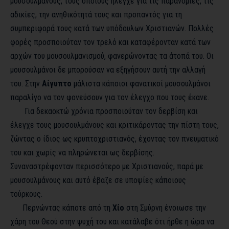
μουσουλμάνους, τους οποίους ήλεγχε για τις παρανομίες, τις
αδικίες, την ανηθικότητά τους και προπαντός για τη
συμπεριφορά τους κατά των υπόδουλων Χριστιανών. Πολλές
φορές προσποιούταν τον τρελό και καταφέρονταν κατά των
αρχών του μουσουλμανισμού, φανερώνοντας τα άτοπά του. Οι
μουσουλμάνοι δε μπορούσαν να εξηγήσουν αυτή την αλλαγή
του. Στην
Αίγυπτο
μάλιστα κάποιοι φανατικοί μουσουλμάνοι
παραλίγο να τον φονεύσουν για τον έλεγχο που τους έκανε.
Για δεκαοκτώ χρόνια προσποιούταν τον δερβίση και
έλεγχε τους μουσουλμάνους και κριτικάροντας την πίστη τους,
ζώντας ο ίδιος ως κρυπτοχριστιανός, έχοντας τον πνευματικό
του και χωρίς να πληρώνεται ως δερβίσης.
Συναναστρέφονταν περισσότερο με Χριστιανούς, παρά με
μουσουλμάνους και αυτό έβαζε σε υποψίες κάποιους
τούρκους.
Περνώντας κάποτε από τη
Χίο
στη Σμύρνη ένοιωσε την
χάρη του Θεού στην ψυχή του και κατάλαβε ότι ήρθε η ώρα να