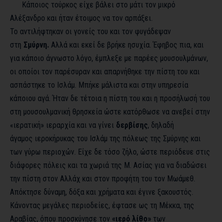
Κάποιος τούρκος είχε βάλει στο μάτι τον μικρό
Αλέξανδρο και ήταν έτοιμος να τον αρπάξει.
Το αντιλήφτηκαν οι γονείς του και τον φυγάδεψαν
στη
Σμύρνη.
Αλλά και εκεί δε βρήκε ησυχία. Έφηβος πια, και
για κάποιο άγνωστο λόγο, έμπλεξε με παρέες μουσουλμάνων,
οι οποίοι τον παρέσυραν και απαρνήθηκε την πίστη του και
ασπάστηκε το Ισλάμ. Μπήκε μάλιστα και στην υπηρεσία
κάποιου αγά. Ήταν δε τέτοια η πίστη του και η προσήλωσή του
στη μουσουλμανική θρησκεία ώστε κατόρθωσε να ανεβεί στην
«ιερατική» ιεραρχία και να γίνει
δερβίσης
, δηλαδή
άγαμος ιεροκήρυκας του Ισλάμ της πόλεως της Σμύρνης και
των γύρω περιοχών. Είχε δε τόσο ζήλο, ώστε περιόδευε στις
διάφορες πόλεις και τα χωριά της Μ. Ασίας για να διαδώσει
την πίστη στον Αλλάχ και στον προφήτη του τον Μωάμεθ.
Απόκτησε δύναμη, δόξα και χρήματα και έγινε ξακουστός.
Κάνοντας μεγάλες περιοδείες, έφτασε ως τη Μέκκα, της
Αραβίας, όπου προσκύνησε τον
«ιερό λίθο»
των