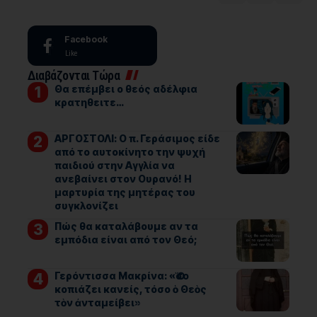
Facebook
Like
Διαβάζονται Τώρα
Θα επέμβει ο θεός αδέλφια
κρατηθειτε…
ΑΡΓΟΣΤΟΛΙ: Ο π. Γεράσιμος είδε
από το αυτοκίνητο την ψυχή
παιδιού στην Αγγλία να
ανεβαίνει στον Ουρανό! Η
μαρτυρία της μητέρας του
συγκλονίζει
Πώς θα καταλάβουμε αν τα
εμπόδια είναι από τον Θεό;
Γερόντισσα Μακρίνα: «Ὅσο
κοπιάζει κανείς, τόσο ὁ Θεὸς
τὸν ἀνταμείβει»