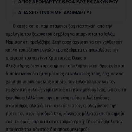
ΑΓΙΟΣ ΝΕΟΜΑΡΤΥΣ ΘΕΟΦΙΛΟΣ ΕΚ ΖΑΚΥΝΘΟΥ
ΑΓΙΑ ΧΡΙΣΤΙΝΑ Η ΜΕΓΑΛΟΜΑΡΤΥΣ
Ο κατής και οι παριστάμενοι ξαφνιάστηκαν από την
ομολογία του ξακουστού δερβίση να απαρνιέται το Ισλάμ.
Νόμισαν ότι τρελάθηκε. Στην αρχή άρχισαν να τον νουθετούν
και να του τάζουν μεγαλύτερα αξιώματα αν ανακαλέσει την
απόφασή του να γίνει Χριστιανός. Όμως ο
Αλέξανδρος όταν χαρακτήρισε το Ισλάμ ψεύτικη θρησκεία και
διαπίστωσαν ότι ήταν μάταιες οι κολακείες τους, άρχισαν να
χρησιμοποιούν απειλές και βία. Τον ξυλοκόπησαν και τον
έριξαν στη φυλακή, νομίζοντας ότι ήταν μεθυσμένος, ώσπου να
ξεμεθύσει! Αλλά και την επομένη ημέρα ο Αλέξανδρος
ανακρίθηκε, αλλά έμεινε αμετάπειστος, ομολογώντας την
πίστη του στον Τριαδικό Θεό, κάνοντας μάλιστα και το σημείο
του σταυρού, μπροστά στον τούρκο κριτή. Γι’ αυτό έβγαλε την
απόφασή του: θάνατος δια αποκεφαλισμού!