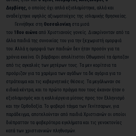
Δερβίσης,
ο οποίος όχι απλά εξισλαμίστηκε, αλλά και
αναδείχτηκε υψηλός αξιωματούχος της ισλαμικής θρησκείας.
Γεννήθηκε στη
Θεσσαλονίκη
στα μισά
του
18
ου
αιώνα
από Χριστιανούς γονείς. Διακρίνονταν από τα
άλλα παιδιά της συνοικίας του για την ξεχωριστή ομορφιά
του. Αλλά η ομορφιά των παιδιών δεν ήταν προσόν για τα
χρόνια εκείνα. Οι βάρβαροι απολίτιστοι Οθωμανοί τα άρπαζαν
από τις αγκαλιές των μητέρων τους. Τα μεν κορίτσια τα
προόριζαν για τα χαρέμια των αγάδων τα δε αγόρια για το
στράτευμα και τις κυβερνητικές θέσεις. Τα μεγάλωναν σε
ειδικά κέντρα, και το πρώτο πράγμα που τους έκαναν ήταν ο
εξισλαμισμός και η καλλιέργεια μίσους προς τον Ελληνισμό
και την Ορθοδοξία. Το φοβερό τάγμα των Γενίτσαρων, για
παράδειγμα, αποτελούνταν από παιδιά Χριστιανών οι οποίοι
διέπρατταν τα φοβερότερα εγκλήματα και τις γενοκτονίες
κατά των χριστιανικών πληθυσμών.