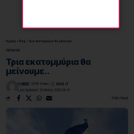
Αρχική
»
Blog
»
Τρια εκατομμύρια θα μείνουμε..
ΓΕΡΟΝΤΕΣ
Τρια εκατομμύρια θα
μείνουμε..
By
MIKE
2595 Views
Last Updated: 26 Μαΐου 2026 06:41
0 Min Read