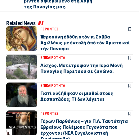
βίντεο αφιερωμένο στη Χάρη
της Παναγίας μας.
Related News
ΓΕΡΟΝΤΕΣ
Ἡ Ἱεροσύνη ἐδόθη στὸν π. Σάββα
Ἀχιλλέως μὲ ἐντολὴ ἀπὸ τὸν Χριστὸ καὶ
τὴν Παναγία
ΕΠΙΚΑΙΡΟΤΗΤΑ
Αίσχος. Μετέτρεψαν την Ιερά Μονή
Παναγίας Πορετσού σε ξενώνα.
ΕΠΙΚΑΙΡΟΤΗΤΑ
Γιατί αὐξήθηκαν οἱ μισθοὶ στοὺς
Δεσποτᾶδες; Τί δὲν λέγεται
ΓΕΡΟΝΤΕΣ
Γέρων Παρθένιος – για Π.Α. Ταυτότητα
Εβραίους Πολέμους Γεγονότα που
έρχονται (ΝΕΑ Συγκλονιστική
Συνέντευξη)