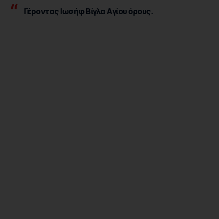
Γέροντας Ιωσήφ Βίγλα Αγίου όρους.