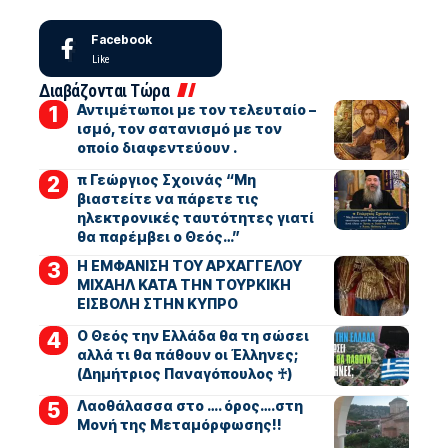
Facebook
Like
Διαβάζονται Τώρα
Αντιμέτωποι με τον τελευταίο –
ισμό, τον σατανισμό με τον
οποίο διαφεντεύουν .
π Γεώργιος Σχοινάς “Μη
βιαστείτε να πάρετε τις
ηλεκτρονικές ταυτότητες γιατί
θα παρέμβει ο Θεός…”
Η ΕΜΦΑΝΙΣΗ ΤΟΥ ΑΡΧΑΓΓΕΛΟΥ
ΜΙΧΑΗΛ ΚΑΤΑ ΤΗΝ ΤΟΥΡΚΙΚΗ
ΕΙΣΒΟΛΗ ΣΤΗΝ ΚΥΠΡΟ
Ο Θεός την Ελλάδα θα τη σώσει
αλλά τι θα πάθουν οι Έλληνες;
(Δημήτριος Παναγόπουλος ♰)
Λαοθάλασσα στο …. όρος….στη
Μονή της Μεταμόρφωσης!!