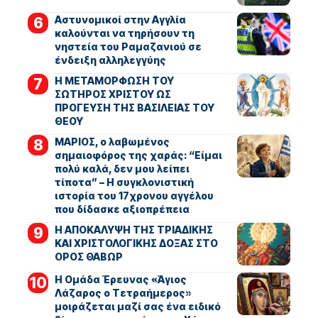
Αστυνομικοί στην Αγγλία
καλούνται να τηρήσουν τη
νηστεία του Ραμαζανιού σε
ένδειξη αλληλεγγύης
Η ΜΕΤΑΜΟΡΦΩΣΗ ΤΟΥ
ΣΩΤΗΡΟΣ ΧΡΙΣΤΟΥ ΩΣ
ΠΡΟΓΕΥΣΗ ΤΗΣ ΒΑΣΙΛΕΙΑΣ ΤΟΥ
ΘΕΟΥ
ΜΑΡΙΟΣ, ο λαβωμένος
σημαιοφόρος της χαράς: “Είμαι
πολύ καλά, δεν μου λείπει
τίποτα” – Η συγκλονιστική
ιστορία του 17χρονου αγγέλου
που δίδασκε αξιοπρέπεια
Η ΑΠΟΚΑΛΥΨΗ ΤΗΣ ΤΡΙΑΔΙΚΗΣ
ΚΑΙ ΧΡΙΣΤΟΛΟΓΙΚΗΣ ΔΟΞΑΣ ΣΤΟ
ΟΡΟΣ ΘΑΒΩΡ
Η Ομάδα Έρευνας «Άγιος
Λάζαρος ο Τετραήμερος»
μοιράζεται μαζί σας ένα ειδικό