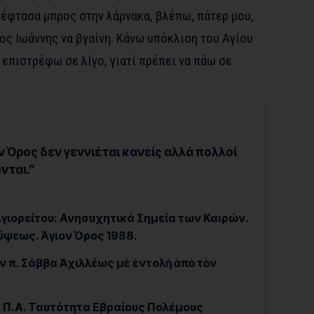
 έφτασα μπρος στην λάρνακα, βλέπω, πάτερ μου,
ιος Ιωάννης να βγαίνη. Κάνω υπόκλιση του Αγίου
, επιστρέφω σε λίγο, γιατί πρέπει να πάω σε
ν Όρος δεν γεννιέται κανείς αλλά πολλοί
νται.”
γιορείτου: Ανησυχητικά Σημεία των Καιρών.
ψεως. Άγιον Όρος 1988.
ν π. Σάββα Ἀχιλλέως μὲ ἐντολὴ ἀπὸ τὸν
α Π.Α. Ταυτότητα Εβραίους Πολέμους