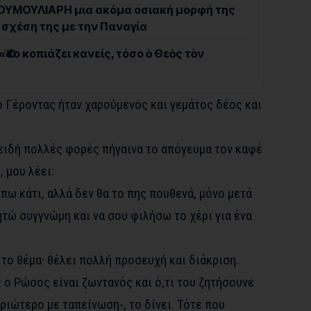
ΥΜΟΥΛΙΑΡΗ μια ακόμα οσιακή μορφή της
η σχέση της με την Παναγία
Ὅσο κοπιάζει κανείς, τόσο ὁ Θεὸς τὸν
ο Γέροντας ήταν χαρούμενος και γεμάτος δέος και
ειδή πολλές φορές πήγαινα το απόγευμα τον καφέ
 μου λέει:
 πω κάτι, αλλά δεν θα το πης πουθενά, μόνο μετά
ζητώ συγγνώμη και να σου φιλήσω το χέρι για ένα
 το θέμα· θέλει πολλή προσευχή και διάκριση.
ς ο Ρώσος είναι ζωντανός και ό,τι του ζητήσουνε
υριώτερο με ταπείνωση-, το δίνει. Τότε που