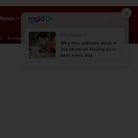
 Αγίων
ΡΟΗ
α
Συνταγές
Διατροφή - Φυσική Ιατρική