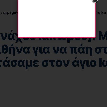
 Αθήνα για να πάη στον γιατρό, ήμουν μαζί του· μόλις φτάσαμε στον άγιο Ιωάννη 
νάχου Ιακώβου]: 
θήνα για να πάη σ
φτάσαμε στον άγιο 