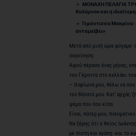
ΜΟΝΑΧΗ ΠΕΛΑΓΙΑ ΤΡΟ
Καλύμνου και η ιδιαίτερ
Γερόντισσα Μακρίνα: «
ἀνταμείβει»
Μετά από μισή ώρα φύγαμε· 
συγκίνηση.
Αφού πέρασε ένας μήνας, επ
του Γέροντα στο κελλάκι του,
– Ιλαρίωνά μου, θέλω να σου
τον θάνατό μου. Κατ’ αρχάς 
ψέμα που σου είπα.
Είναι, πάτερ μου, πνευματικό
Να ξέρης ότι ο θείος Ιωάννη
με πίστη και αγάπη -και το κ