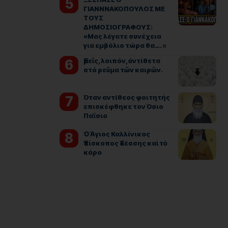
ΓΙΑΝΝΝΑΚΟΠΟΥΛΟΣ ΜΕ
ΤΟΥΣ
ΔΗΜΟΣΙΟΓΡΑΦΟΥΣ:
«Μας λέγατε συνέχεια
για εμβόλιο τώρα θα…. »
Ἐμεῖς, λοιπόν, ἀντίθετα
στό ρεῦμα τῶν καιρῶν.
Όταν αντίθεος φοιτητής
επισκέφθηκε τον Όσιο
Παΐσιο
Ὁ Ἅγιος Καλλίνικος
Ἐπίσκοπος Ἐδέσσης καὶ τὸ
κάρο