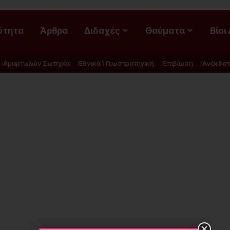
ότητα
Άρθρα
Διδαχές
Θαύματα
Βίοι
Αμαρτωλών Σωτηρία
Εθνικά \ Γεωστρατηγική
Επιβίωση
Ανέκδοτ