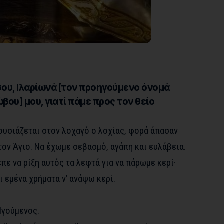
 σου, Ιλαρίωνά [τον προηγούμενο όνομά
βου] μου, γιατί πάμε προς τον θείο
ουσιάζεται στον λοχαγό ο λοχίας, φορά άπασαν
 τον Άγιο. Να έχωμε σεβασμό, αγάπη και ευλάβεια.
πε να ρίξη αυτός τα λεφτά για να πάρωμε κερί·
ι εμένα χρήματα ν’ ανάψω κερί.
Ηγούμενος.