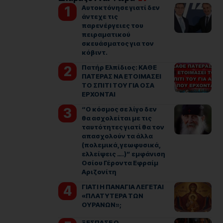
Αυτοκτόνησε γιατί δεν
άντεχε τις
παρενέργειες του
πειραματικού
σκευάσματος για τον
κόβιντ.
Πατήρ Ελπίδιος: ΚΑΘΕ
ΠΑΤΕΡΑΣ ΝΑ ΕΤΟΙΜΑΣΕΙ
ΤΟ ΣΠΙΤΙ ΤΟΥ ΓΙΑ ΟΣΑ
ΕΡΧΟΝΤΑΙ
“Ο κόσμος σε λίγο δεν
θα ασχολείται με τις
ταυτότητες γιατί θα τον
απασχολούν τα άλλα
(πολεμικά, γεωφυσικά,
ελλείψεις ….)” εμφάνιση
Οσίου Γέροντα Εφραίμ
Αριζονίτη
ΓΙΑΤΙ Η ΠΑΝΑΓΙΑ ΛΕΓΕΤΑΙ
«ΠΛΑΤΥΤΕΡΑ ΤΩΝ
ΟΥΡΑΝΩΝ»;
ΞΕΣΠΑΣΕ Ο