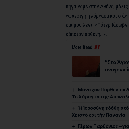
πηγαίναμε στην Αθήνα, μόλις
να ανοίγη η λάρνακα και ο άγ
και μου λέει: «Πάτερ Ιάκωβε
κάποιον ασθενή…».
More Read
”Στο Άγιο
αναγεννώ
Μοναχού Παρθενίου Α
Το Χάραγμα της Αποκαλύ
Ἡ Ἱεροσύνη ἐδόθη στὸ
Χριστὸ καὶ τὴν Παναγία
Γέρων Παρθένιος – γι