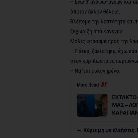
– Εγώ θ’ ανάψω· άναψε και συ
όποιον άλλον θέλεις.
Βλέπομε την λεπτότητα και τ
ξεχωρίζη από κανέναν.
Μόλις φτάσαμε προς την λάρν
– Πάτερ, ζαλίστηκα, έχω κάπ
στον κυρ-Κώστα να περιμένω
– Να ’ναι ευλογημένο.
More Read
ΕΚΤΑΚΤΟ-
ΜΑΣ – ΛΟ
ΚΑΡΑΓΙΑ
Kύριε μη με ελεήσεις.