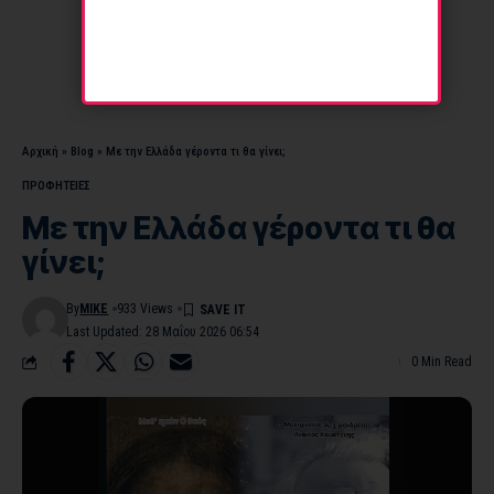
Αρχική
»
Blog
»
Με την Ελλάδα γέροντα τι θα γίνει;
ΠΡΟΦΗΤΕΙΕΣ
Με την Ελλάδα γέροντα τι θα
γίνει;
By
MIKE
933 Views
Last Updated: 28 Μαΐου 2026 06:54
0 Min Read