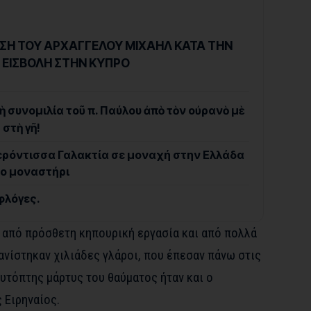
ΣΗ ΤΟΥ ΑΡΧΑΓΓΕΛΟΥ ΜΙΧΑΗΛ ΚΑΤΑ ΤΗΝ
 ΕΙΣΒΟΛΗ ΣΤΗΝ ΚΥΠΡΟ
 συνομιλία τοῦ π. Παύλου ἀπὸ τὸν οὐρανὸ μὲ
στὴ γῆ!
ερόντισσα Γαλακτία σε μοναχή στην Ελλάδα
το μοναστήρι
φλόγες.
ι από πρόσθετη κηπουρική εργασία και από πολλά
ανίστηκαν χιλιάδες γλάροι, που έπεσαν πάνω στις
Αυτόπτης μάρτυς του θαύματος ήταν και ο
 Ειρηναίος.