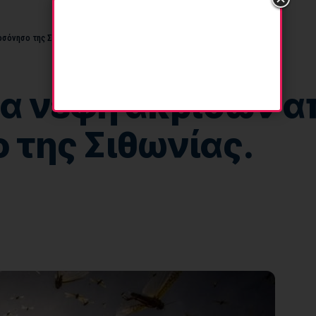
σόνησο της Σιθωνίας.
τα νέφη ακρίδων 
 της Σιθωνίας.