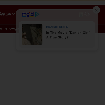
 Αγίων
ΡΟΗ
α
Συνταγές
Διατροφή - Φυσική Ιατρική