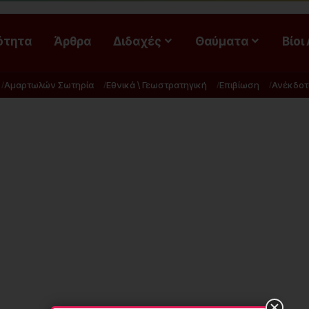
ότητα
Άρθρα
Διδαχές
Θαύματα
Βίοι
Αμαρτωλών Σωτηρία
Εθνικά \ Γεωστρατηγική
Επιβίωση
Ανέκδοτ