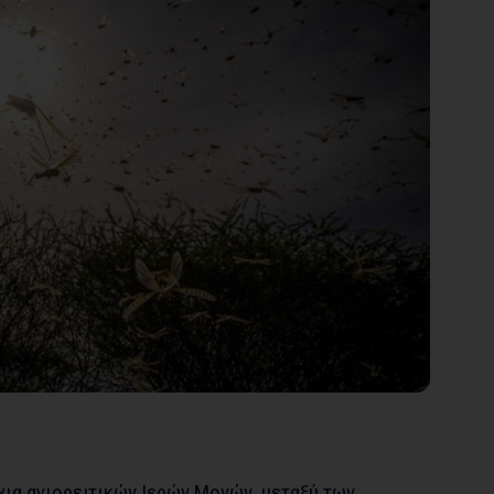
χια αγιορειτικών Ιερών Μονών, μεταξύ των