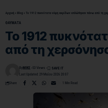
Αρχική
»
Blog
»
Το 1912 πυκνότατα νέφη ακρίδων απλώθηκαν πάνω από τη χερ
ΘΑΥΜΑΤΑ
Το 1912 πυκνότα
από τη χερσόνησο
By
MIKE
53 Views
Last Updated: 29 Μαΐου 2026 20:07
Share
1 Min Read