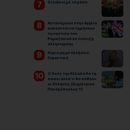
Οἱ λαϊκοί μέ τά ράσα.
Αστυνομικοί στην Αγγλία
καλούνται να τηρήσουν
τη νηστεία του
Ραμαζανιού σε ένδειξη
αλληλεγγύης
Kύριε μη με ελεήσεις.
Γεροντικό.
Ο Θεός την Ελλάδα θα τη
σώσει αλλά τι θα πάθουν
οι Έλληνες; (Δημήτριος
Παναγόπουλος ♰)