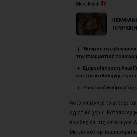
More Read
Η ΕΜΦΑΝΙ
ΤΟΥΡΚΙΚΗ
Ἡ θαυμαστὴ τηλεφωνικὴ
τὴν πνευματική του κόρη 
Εμφανίστηκε η Αγία Γ
και την καθοδήγησε για 
Ζωντανό θαύμα στις 
Αυτό απάλλαξε το μετόχι κα
αγροτικά χέρια. Κατόπιν εμφ
ακρίδες και τις κατέφαγαν. 
Μητροπολίτης Κασσανδρείας