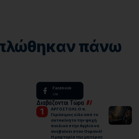
απλώθηκαν πάνω
Facebook
Like
Διαβάζονται Τώρα
ΑΡΓΟΣΤΟΛΙ: Ο π.
Γεράσιμος είδε από το
αυτοκίνητο την ψυχή
παιδιού στην Αγγλία να
ανεβαίνει στον Ουρανό!
Η μαρτυρία της μητέρας