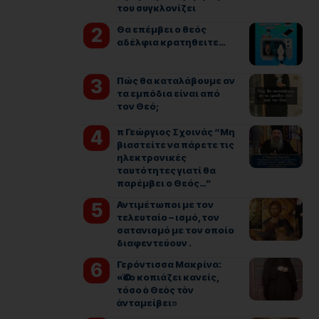
του συγκλονίζει
Θα επέμβει ο θεός
αδέλφια κρατηθειτε…
Πώς θα καταλάβουμε αν
τα εμπόδια είναι από
τον Θεό;
π Γεώργιος Σχοινάς “Μη
βιαστείτε να πάρετε τις
ηλεκτρονικές
ταυτότητες γιατί θα
παρέμβει ο Θεός…”
Αντιμέτωποι με τον
τελευταίο – ισμό, τον
σατανισμό με τον οποίο
διαφεντεύουν .
Γερόντισσα Μακρίνα:
«Ὅσο κοπιάζει κανείς,
τόσο ὁ Θεὸς τὸν
ἀνταμείβει»