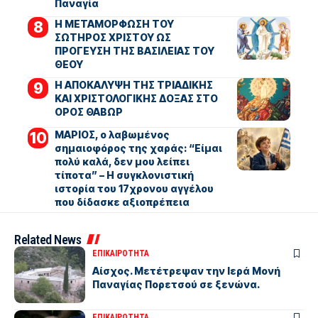
Παναγία
Η ΜΕΤΑΜΟΡΦΩΣΗ ΤΟΥ
ΣΩΤΗΡΟΣ ΧΡΙΣΤΟΥ ΩΣ
ΠΡΟΓΕΥΣΗ ΤΗΣ ΒΑΣΙΛΕΙΑΣ ΤΟΥ
ΘΕΟΥ
Η ΑΠΟΚΑΛΥΨΗ ΤΗΣ ΤΡΙΑΔΙΚΗΣ
ΚΑΙ ΧΡΙΣΤΟΛΟΓΙΚΗΣ ΔΟΞΑΣ ΣΤΟ
ΟΡΟΣ ΘΑΒΩΡ
ΜΑΡΙΟΣ, ο λαβωμένος
σημαιοφόρος της χαράς: “Είμαι
πολύ καλά, δεν μου λείπει
τίποτα” – Η συγκλονιστική
ιστορία του 17χρονου αγγέλου
που δίδασκε αξιοπρέπεια
Related News
ΕΠΙΚΑΙΡΟΤΗΤΑ
Αίσχος. Μετέτρεψαν την Ιερά Μονή
Παναγίας Πορετσού σε ξενώνα.
ΕΠΙΚΑΙΡΟΤΗΤΑ