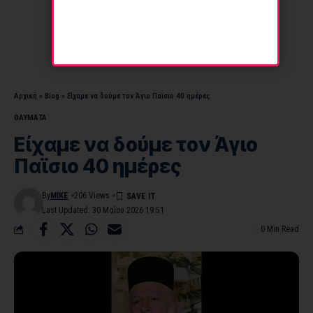
Αρχική
»
Blog
»
Είχαμε να δούμε τον Άγιο Παϊσιο 40 ημέρες
ΘΑΥΜΑΤΑ
Είχαμε να δούμε τον Άγιο
Παϊσιο 40 ημέρες
By
MIKE
206 Views
Last Updated: 30 Μαΐου 2026 19:51
0 Min Read