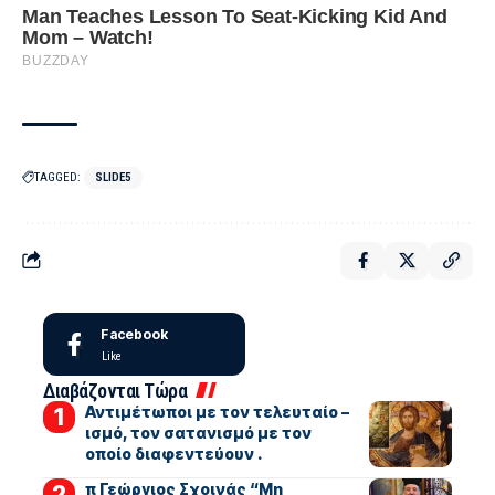
TAGGED:
SLIDE5
Facebook
Like
Διαβάζονται Τώρα
Αντιμέτωποι με τον τελευταίο –
ισμό, τον σατανισμό με τον
οποίο διαφεντεύουν .
π Γεώργιος Σχοινάς “Μη