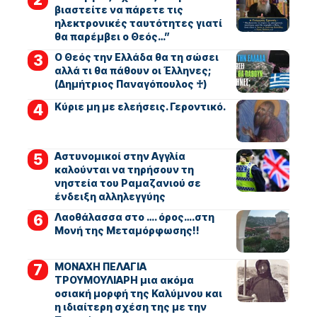
βιαστείτε να πάρετε τις
ηλεκτρονικές ταυτότητες γιατί
θα παρέμβει ο Θεός…”
Ο Θεός την Ελλάδα θα τη σώσει
αλλά τι θα πάθουν οι Έλληνες;
(Δημήτριος Παναγόπουλος ♰)
Kύριε μη με ελεήσεις. Γεροντικό.
Αστυνομικοί στην Αγγλία
καλούνται να τηρήσουν τη
νηστεία του Ραμαζανιού σε
ένδειξη αλληλεγγύης
Λαοθάλασσα στο …. όρος….στη
Μονή της Μεταμόρφωσης!!
ΜΟΝΑΧΗ ΠΕΛΑΓΙΑ
ΤΡΟΥΜΟΥΛΙΑΡΗ μια ακόμα
οσιακή μορφή της Καλύμνου και
η ιδιαίτερη σχέση της με την