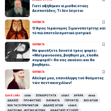
Γιατί αὐξήθηκαν οἱ μισθοὶ στοὺς
Δεσποτᾶδες; Τί δὲν λέγεται
ΘΑΥΜΑΤΑ
Ὁ Ἅγιος Ἱερώνυμος Σιμωνοπετρίτης καί
τὸ πιὸ ἀποτελεσματικὸ γιατρικό
ΘΑΥΜΑΤΑ
Να φωνάξετε δυνατά τρεις φορές:
«Ματρώνουσκα, βοήθησέ με, έπαθα
συμφορά!» Θα σας ακούσει και θα
βοηθήσει.
ΘΑΥΜΑΤΑ
Αδελφέ μου, επανάληψη τού θαύματος
τών πεντακισχιλίων!
Quick Links:
slide
ΕΠΙΚΑΙΡΟΤΗΤΑ
slide1
ΑΡΘΡΑ
dexia
ΔΙΔΑΧΕΣ
ΠΡΟΦΗΤΕΙΕΣ
ΘΑΥΜΑΤΑ
ΓΕΡΟΝΤΕΣ
ΒΙΟΙ ΑΓΙΩΝ
ΝΕΑ ΤΑΞΗ ΠΡΑΓΜΑΤΩΝ
ΔΙΔΑΧΕΣ ΑΓΙΩΝ
slide5
ΔΙΑΤΡΟΦΗ - ΦΥΣΙΚΗ ΙΑΤΡΙΚΗ
ΔΙΔΑΚΤΙΚΕΣ ΙΣΤΟΡΙΕΣ