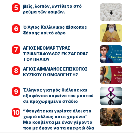
Ἐμεῖς, λοιπόν, ἀντίθετα στό
ρεῦμα τῶν καιρῶν.
Ὁ Ἅγιος Καλλίνικος Ἐπίσκοπος
Ἐδέσσης καὶ τὸ κάρο
ΑΓΙΟΣ ΝΕΟΜΑΡΤΥΡΑΣ
ΤΡΙΑΝΤΑΦΥΛΛΟΣ ΕΚ ΖΑΓΟΡΑΣ
ΤΟΥ ΠΗΛΙΟΥ
ΑΓΙΟΣ ΑΙΜΙΛΙΑΝΟΣ ΕΠΙΣΚΟΠΟΣ
ΚΥΖΙΚΟΥ Ο ΟΜΟΛΟΓΗΤΗΣ
Έλληνας γιατρός διέλυσε και
εξαφάνισε καρκίνο του μαστού
σε προχωρημένο στάδιο
“Φευγάτε και γυρίστε όλοι στο
χωριό αλλιώς πάτε χαμένοι” –
Μια κουβέντα με έναν γέροντα
που με έκανε να τα σκεφτώ όλα