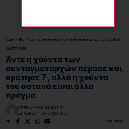
Αρχική
»
Blog
»
Άντε η χούντα των συνταγματαρχών πέρασε και κράτησε 7 , αλλά η χούντα του σατανά είναι άλλο πράγμα
ΔΙΔΑΧΕΣ ΑΓΙΩΝ
Άντε η χούντα των
συνταγματαρχών πέρασε και
κράτησε 7 , αλλά η χούντα
του σατανά είναι άλλο
πράγμα
By
MIKE
85 Views
Last Updated: 1 Ιουνίου 2026 06:08
1 Min Read