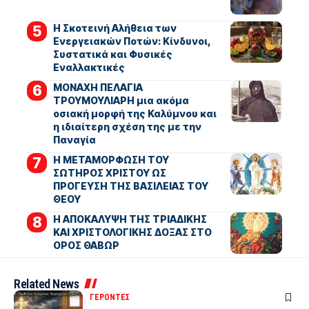
Η Σκοτεινή Αλήθεια των
Ενεργειακών Ποτών: Κίνδυνοι,
Συστατικά και Φυσικές
Εναλλακτικές
ΜΟΝΑΧΗ ΠΕΛΑΓΙΑ
ΤΡΟΥΜΟΥΛΙΑΡΗ μια ακόμα
οσιακή μορφή της Καλύμνου και
η ιδιαίτερη σχέση της με την
Παναγία
Η ΜΕΤΑΜΟΡΦΩΣΗ ΤΟΥ
ΣΩΤΗΡΟΣ ΧΡΙΣΤΟΥ ΩΣ
ΠΡΟΓΕΥΣΗ ΤΗΣ ΒΑΣΙΛΕΙΑΣ ΤΟΥ
ΘΕΟΥ
Η ΑΠΟΚΑΛΥΨΗ ΤΗΣ ΤΡΙΑΔΙΚΗΣ
ΚΑΙ ΧΡΙΣΤΟΛΟΓΙΚΗΣ ΔΟΞΑΣ ΣΤΟ
ΟΡΟΣ ΘΑΒΩΡ
Related News
ΓΕΡΟΝΤΕΣ