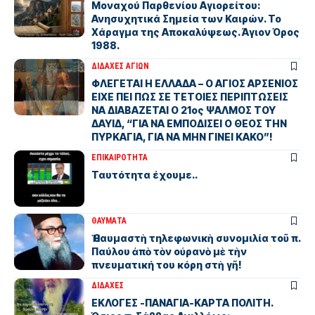
Μοναχού Παρθενίου Αγιορείτου:
Ανησυχητικά Σημεία των Καιρών. Το
Χάραγμα της Αποκαλύψεως. Άγιον Όρος
1988.
ΔΙΔΑΧΕΣ ΑΓΙΩΝ
ΦΛΕΓΕΤΑΙ Η ΕΛΛΑΔΑ – Ο ΑΓΙΟΣ ΑΡΣΕΝΙΟΣ
ΕΙΧΕ ΠΕΙ ΠΩΣ ΣΕ ΤΕΤΟΙΕΣ ΠΕΡΙΠΤΩΣΕΙΣ
ΝΑ ΔΙΑΒΑΖΕΤΑΙ Ο 21ος ΨΑΛΜΟΣ ΤΟΥ
ΔΑΥΙΔ, “ΓΙΑ ΝΑ ΕΜΠΟΔΙΣΕΙ Ο ΘΕΟΣ ΤΗΝ
ΠΥΡΚΑΓΙΑ, ΓΙΑ ΝΑ ΜΗΝ ΓΙΝΕΙ ΚΑΚΟ”!
ΕΠΙΚΑΙΡΟΤΗΤΑ
Ταυτότητα έχουμε..
ΘΑΥΜΑΤΑ
Ἡ θαυμαστὴ τηλεφωνικὴ συνομιλία τοῦ π.
Παύλου ἀπὸ τὸν οὐρανὸ μὲ τὴν
πνευματική του κόρη στὴ γῆ!
ΔΙΔΑΧΕΣ
ΕΚΛΟΓΕΣ -ΠΑΝΑΓΙΑ-ΚΑΡΤΑ ΠΟΛΙΤΗ.