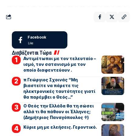
Facebook
Like
Διαβάζονται Τώρα
Αντιμέτωποι με τον τελευταίο –
ισμό, τον σατανισμό με τον
οποίο διαφεντεύουν .
π Γεώργιος Σχοινάς “Μη
βιαστείτε να πάρετε τις
ηλεκτρονικές ταυτότητες γιατί
θα παρέμβει ο Θεός…”
Ο Θεός την Ελλάδα θα τη σώσει
αλλά τι θα πάθουν οι Έλληνες;
(Δημήτριος Παναγόπουλος ♰)
Kύριε μη με ελεήσεις. Γεροντικό.