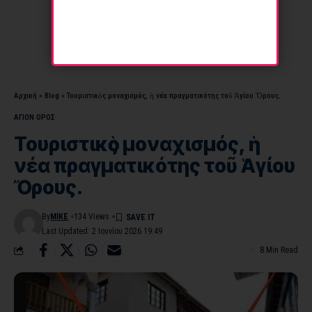
Αρχική
»
Blog
»
Τουριστικὸς μοναχισμός, ἡ νέα πραγματικότης τοῦ Ἁγίου Ὄρους.
ΑΓΙΟΝ ΟΡΟΣ
Τουριστικὸς μοναχισμός, ἡ
νέα πραγματικότης τοῦ Ἁγίου
Ὄρους.
By
MIKE
134 Views
Last Updated: 2 Ιουνίου 2026 19:49
8 Min Read