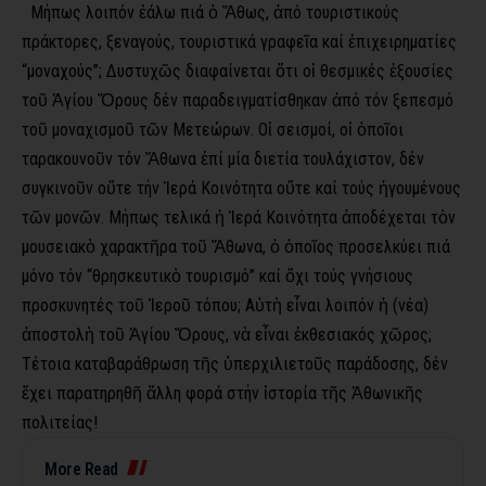
Μήπως λοιπόν ἑάλω πιά ὁ Ἄθως, ἀπό τουριστικούς
πράκτορες, ξεναγούς, τουριστικά γραφεῖα καί ἐπιχειρηματίες
“μοναχούς”; Δυστυχῶς διαφαίνεται ὅτι οἱ θεσμικές ἐξουσίες
τοῦ Ἁγίου Ὄρους δέν παραδειγματίσθηκαν ἀπό τόν ξεπεσμό
τοῦ μοναχισμοῦ τῶν Μετεώρων. Οἱ σεισμοί, οἱ ὁποῖοι
ταρακουνοῦν τόν Ἄθωνα ἐπί μία διετία τουλάχιστον, δέν
συγκινοῦν οὔτε τήν Ἱερά Κοινότητα οὔτε καί τούς ἡγουμένους
τῶν μονῶν. Μήπως τελικά ἡ Ἱερά Κοινότητα ἀποδέχεται τὸν
μουσειακὸ χαρακτῆρα τοῦ Ἄθωνα, ὁ ὁποῖος προσελκύει πιά
μόνο τόν “θρησκευτικὸ τουρισμό” καί ὄχι τούς γνήσιους
προσκυνητές τοῦ Ἱεροῦ τόπου; Αὐτὴ εἶναι λοιπόν ἡ (νέα)
ἀποστολὴ τοῦ Ἁγίου Ὄρους, νὰ εἶναι ἐκθεσιακός χῶρος;
Τέτοια καταβαράθρωση τῆς ὑπερχιλιετοῦς παράδοσης, δέν
ἔχει παρατηρηθῆ ἄλλη φορά στήν ἱστορία τῆς Ἀθωνικῆς
πολιτείας!
More Read