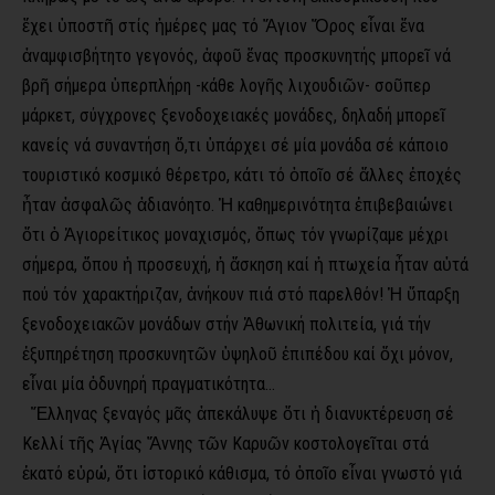
ἔχει ὑποστῆ στίς ἡμέρες μας τό Ἅγιον Ὄρος εἶναι ἕνα
ἀναμφισβήτητο γεγονός, ἀφοῦ ἕνας προσκυνητής μπορεῖ νά
βρῆ σήμερα ὑπερπλήρη -κάθε λογῆς λιχουδιῶν- σοῦπερ
μάρκετ, σύγχρονες ξενοδοχειακές μονάδες, δηλαδή μπορεῖ
κανείς νά συναντήση ὅ,τι ὑπάρχει σέ μία μονάδα σέ κάποιο
τουριστικό κοσμικό θέρετρο, κάτι τό ὁποῖο σέ ἄλλες ἐποχές
ἦταν ἀσφαλῶς ἀδιανόητο. Ἡ καθημερινότητα ἐπιβεβαιώνει
ὅτι ὁ Ἁγιορείτικος μοναχισμός, ὅπως τόν γνωρίζαμε μέχρι
σήμερα, ὅπου ἡ προσευχή, ἡ ἄσκηση καί ἡ πτωχεία ἦταν αὐτά
πού τόν χαρακτήριζαν, ἀνήκουν πιά στό παρελθόν! Ἡ ὕπαρξη
ξενοδοχειακῶν μονάδων στήν Ἀθωνική πολιτεία, γιά τήν
ἐξυπηρέτηση προσ­κυνητῶν ὑψηλοῦ ἐπιπέδου καί ὄχι μόνον,
εἶναι μία ὀδυνηρή πραγματικότητα…
Ἕλληνας ξεναγός μᾶς ἀπεκάλυψε ὅτι ἡ διανυκτέρευση σέ
Κελλί τῆς Ἁγίας Ἄννης τῶν Καρυῶν κοστολογεῖται στά
ἑκατό εὐρώ, ὅτι ἱστορικό κάθισμα, τό ὁποῖο εἶναι γνωστό γιά