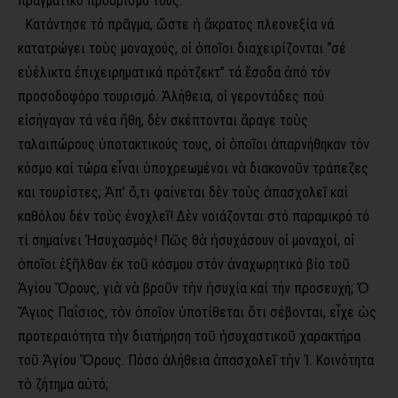
πραγματικό προορισμό τους.
Κατάντησε τό πρᾶγμα, ὥστε ἡ ἄκρατος πλεονεξία νά
κατατρώγει τοὺς μοναχούς, οἱ ὁποῖοι διαχειρίζονται “σέ
εὐέλικτα ἐπιχειρηματικά πρότζεκτ” τά ἔσοδα ἀπό τόν
προσοδοφόρο τουρισμό. Ἀλήθεια, οἱ γεροντάδες πού
εἰσήγαγαν τά νέα ἤθη, δὲν σκέπτονται ἄραγε τοὺς
ταλαιπώρους ὑποτακτικούς τους, οἱ ὁποῖοι ἀπαρνήθηκαν τόν
κόσμο καί τώρα εἶναι ὑποχρεωμένοι νὰ διακονοῦν τράπεζες
και τουρίστες; Ἀπ’ ὅ,τι φαίνεται δὲν τοὺς ἀπασχολεῖ καί
καθόλου δέν τοὺς ἐνοχλεῖ! Δὲν νοιάζονται στό παραμικρό τό
τί σημαίνει Ἡσυχασμός! Πῶς θὰ ἡσυχάσουν οἱ μοναχοί, οἱ
ὁποῖοι ἐξῆλθαν ἐκ τοῦ κόσμου στόν ἀναχωρητικό βίο τοῦ
Ἁγίου Ὄρους, γιὰ νὰ βροῦν τὴν ἡσυχία καί τήν προσευχή; Ὁ
Ἅγιος Παΐσιος, τὸν ὁποῖον ὑποτίθεται ὅτι σέβονται, εἶχε ὡς
προτεραιότητα τὴν διατήρηση τοῦ ἡσυχαστικοῦ χαρακτήρα
τοῦ Ἁγίου Ὄρους. Πόσο ἀλήθεια ἀπασχολεῖ τὴν Ἱ. Κοινότητα
τὸ ζήτημα αὐτό;