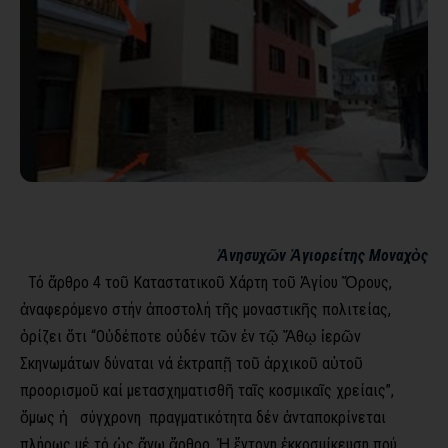
Ἀνησυχῶν Ἁγιορείτης Μοναχὸς
Τό ἄρθρο 4 τοῦ Καταστατικοῦ Χάρτη τοῦ Ἁγίου Ὄρους,
ἀναφερόμενο στήν ἀποστολή τῆς μοναστικῆς πολιτείας,
ὁρίζει ὅτι “Οὐδέποτε οὐδέν τῶν ἐν τῷ Ἄθῳ ἱερῶν
Σκηνωμάτων δύναται νά ἐκτραπῇ τοῦ ἀρχικοῦ αὐτοῦ
προορισμοῦ καί μετασχηματισθῆ ταῖς κοσμικαῖς χρείαις”,
ὅμως ἡ σύγχρονη πρα­γματικότητα δέν ἀνταποκρίνεται
πλήρως μέ τό ὡς ἄνω ἄρθρο. Ἡ ἔντονη ἐκκοσμίκευση πού