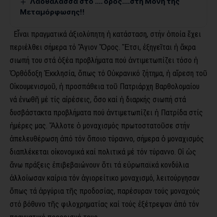
Λαοθάλασσα στο …. όρος….στη Μονή της
Μεταμόρφωσης!!
Εἶναι πραγματικά ἀξιολύπητη ἡ κατάσταση, στήν ὁποία ἔχει
περιέλθει σήμερα τό Ἅγιον Ὄρος. Ἔτσι, ἐξηγεῖται ἡ ἄκρα
σιωπή του στά ὀξέα προβλήματα πού ἀντιμετωπίζει τόσο ἡ
Ὀρθόδοξη Ἐκκλησία, ὅπως τό Οὐκρανικό ζήτημα, ἡ αἵρεση τοῦ
Οἰκουμενισμοῦ, ἡ προσπάθεια τοῦ Πατριάρχη Βαρθολομαίου
νά ἑνωθῆ μέ τίς αἱρέσεις, ὅσο καί ἡ διαρκής σιωπή στά
δυσβάστακτα προβλήματα πού ἀντιμετωπίζει ἡ Πατρίδα στίς
ἡμέρες μας. Ἄλλοτε ὁ μοναχισμός πρωτοστατοῦσε στήν
ἀπελευθέρωση ἀπό τόν ὅποιο τύραννο, σήμερα ὁ μοναχισμός
διαπλέκεται οἰκονομικά καί πολιτικά μέ τόν τύραννο. Οἱ ὡς
ἄνω πράξεις ἐπιβεβαιώνουν ὅτι τά εὐρωπαϊκά κονδύλια
ἀλλοίωσαν καίρια τόν ἁγιορείτικο μοναχισμό, λειτούργησαν
ὅπως τά ἀργύρια τῆς προδοσίας, παρέσυραν τούς μοναχούς
στό βόθυνο τῆς φιλοχρηματίας καί τούς ἐξέτρεψαν ἀπό τόν