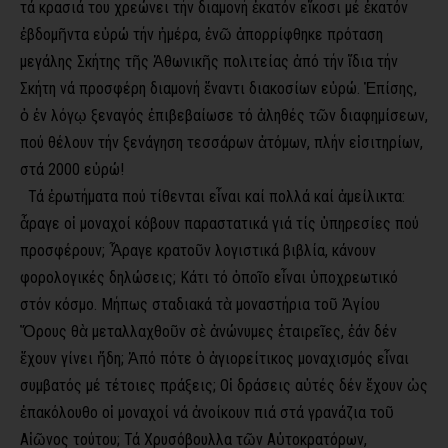
τά κρασιά του χρεώνει τήν διαμονή ἑκατόν εἴκοσι μέ ἑκατόν
ἑβδομῆντα εὐρώ τήν ἡμέρα, ἐνῶ ἀπορρίφθηκε πρόταση
μεγάλης Σκήτης τῆς Ἀθωνικῆς πολιτείας ἀπό τήν ἴδια τήν
Σκήτη νά προσ­φέρη διαμονή ἔναντι διακοσίων εὐρώ. Ἐπίσης,
ὁ ἐν λόγῳ ξεναγός ἐπιβεβαίωσε τό ἀληθές τῶν διαφημίσεων,
πού θέλουν τήν ξενάγηση τεσσάρων ἀτόμων, πλήν εἰσιτηρίων,
στά 2000 εὐρώ!
Τά ἐρωτήματα πού τίθενται εἶναι καί πολλά καί ἀμείλικτα:
ἆραγε οἱ μοναχοί κόβουν παραστατικά γιά τίς ὑπηρεσίες πού
προσφέρουν; Ἆραγε κρατοῦν λογιστικά βιβλία, κάνουν
φορολογικές δηλώσεις; Κάτι τό ὁποῖο εἶναι ὑποχρεωτικό
στόν κόσμο. Μήπως σταδιακά τὰ μοναστήρια τοῦ Ἁγίου
Ὄρους θὰ μεταλλαχθοῦν σὲ ἀνώνυμες ἑταιρεῖες, ἐάν δέν
ἔχουν γίνει ἤδη; Ἀπό πότε ὁ ἁγιορείτικος μοναχισμός εἶναι
συμβατός μέ τέτοιες πράξεις; Οἱ δράσεις αὐτές δέν ἔχουν ὡς
ἐπακόλουθο οἱ μοναχοί νά ἀνοίκουν πιά στά γρανάζια τοῦ
Αἰῶνος τούτου; Τά Χρυσόβουλλα τῶν Αὐτοκρατόρων,