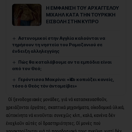
Η ΕΜΦΑΝΙΣΗ ΤΟΥ ΑΡΧΑΓΓΕΛΟΥ
ΜΙΧΑΗΛ ΚΑΤΑ ΤΗΝ ΤΟΥΡΚΙΚΗ
ΕΙΣΒΟΛΗ ΣΤΗΝ ΚΥΠΡΟ
Αστυνομικοί στην Αγγλία καλούνται να
τηρήσουν τη νηστεία του Ραμαζανιού σε
ένδειξη αλληλεγγύης
Πώς θα καταλάβουμε αν τα εμπόδια είναι
από τον Θεό;
Γερόντισσα Μακρίνα: «Ὅσο κοπιάζει κανείς,
τόσο ὁ Θεὸς τὸν ἀνταμείβει»
Οἱ ξενοδοχειακές μονάδες, γιά νά κατασκευασθοῦν,
χρειάζονται ἐργάτες, σκαπτικά μηχανήματα, οἰκοδομικά ὑλικά,
αὐτοκίνητα νά κινοῦνται συνεχῶς κλπ., καλά, κανένα δέν
ἐνοχλοῦν αὐτές οἱ δραστηριότητες; Οἱ μονές πού
χαρακτηρίζονται γιά τό παραδοσιακό τους πνεῦμα, γιατί δέν