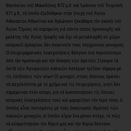
Βασιλείου τοῦ Μακεδόνος 872 μ.Χ. καὶ Ἰωάννου τοῦ Τσιμισκῆ
971 μ.Χ., τά ὁποῖα ἐξεδόθηκαν στήν ἐποχή τοῦ Ἁγίου
Ἀθανασίου Ἀθωνίτου καί δηλώνουν ξεκάθαρα τόν σκοπό τοῦ
Ἁγίου Ὄρους νὰ παραμείνη γιά πάντα τόπος προσευχῆς καὶ
μελέτης τῆς Ἁγίας Γραφῆς καὶ ὄχι νὰ μεταλλαχθῆ σὲ χῶρο
κοσμικοῦ ἐμπορίου, δέν συγκινοῦν τούς σύγχρονους μοναχούς;
Οἱ ἐπιχειρηματικές ἐνασχολήσεις θέλγουν πιά περισσότερο
ἀπό τήν προσευχή καί τήν ἄσκηση τῶν ἀρετῶν; Σίγουρα τά
ὀστᾶ τῶν Ἁγιορειτῶν παλαιῶν πατέρων τρίζουν σήμερα μέ
τίς ἐπιδόσεις τῶν νέων! Οἱ μοναχοί, στούς ὁποίους ἀρέσει
νά ἀσχολοῦνται μέ τό χρῆμα καί τίς ἐπιχειρήσεις, γιατί δέν
παρέμειναν στόν κόσμο, γιά νά ἱκανοποιήσουν τίς ὅποιες
κοσμικές ἐνασχολήσεις τους καί μαγαρίζουν τόν ἱερό τόπο, ὁ
ὁποῖος εἶναι ποτισμένος μέ τούς ἀσκητικούς ἱδρῶτες τῶν
παλαιῶν μοναχῶν, οἱ ὁποῖοι εἶχαν ἕνα μόνον στόχο, τό πῶς
νά εὐαρεστήσουν τόν Κύριό μας καί τήν Κυρία Θεοτόκο.