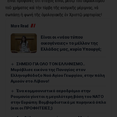
Εἶναι προφανές ὅτι στόχος εἶναι, μέσῳ τοῦ ἐκμαυλισμοῦ
τοῦ χρήματος καὶ τὴν τύρβη τῆς κοσμικῆς μέριμνας, νά
σωπάσῃ ἡ φωνή τῆς ὁμολογιακῆς ἐν Χριστῷ μαρτυρίας!
More Read
Είναι οι «νέου τύπου
οικογένειες» το μέλλον της
Ελλάδας μας, κυρία Υπουργέ;
ΣΗΜΕΙΟ ΓΙΑ ΟΛΟ ΤΟΝ ΕΛΛΗΝΙΣΜΟ..
Μυρόβλισε εικόνα της Παναγίας στον
Ελληνορθόδοξο Ναό Αγίου Γεωργίου, στην πόλη
Αμιούν στο Λίβανο!
Ένα κομμουνιστικό αεροδρόμιο στην
Ρουμανία γίνεται η μεγαλύτερη βάση του ΝΑΤΟ
στην Ευρώπη: Βομβαρδιστικά με πυρηνικά όπλα
(και οι ΠΡΟΦΗΤΕΙΕΣ;)