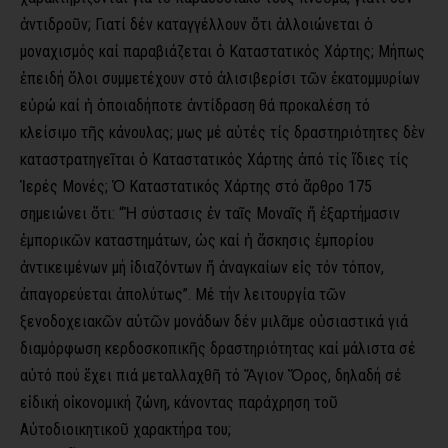
ἀντιδροῦν; Γιατί δέν καταγγέλλουν ὅτι ἀλλοιώνεται ὁ
μοναχισμός καί παραβιάζεται ὁ Καταστατικός Χάρτης; Μήπως
ἐπειδή ὅλοι συμμετέχουν στό ἀλισιβερίσι τῶν ἑκατομμυρίων
εὐρώ καί ἡ ὁποιαδήποτε ἀντίδραση θά προκαλέση τό
κλείσιμο τῆς κάνουλας; Ὅμως μέ αὐτές τίς δραστηριότητες δὲν
καταστρατηγεῖται ὁ Καταστατικός Χάρτης ἀπό τίς ἴδιες τίς
Ἱερές Μονές; Ὁ Καταστατικός Χάρτης στό ἄρθρο 175
σημειώνει ὅτι: “Ἡ σύστασις ἐν ταῖς Μοναῖς ἤ ἐξαρτήμασιν
ἐμπορικῶν καταστημάτων, ὡς καί ἡ ἄσκησις ἐμπορίου
ἀντικειμένων μή ἰδιαζόντων ἤ ἀναγκαίων εἰς τόν τόπον,
ἀπαγορεύεται ἀπολύτως”. Μέ τήν λειτουργία τῶν
ξενοδοχειακῶν αὐτῶν μονάδων δέν μιλᾶμε οὐσιαστικά γιά
διαμόρφωση κερδοσκοπικῆς δραστηριότητας καί μάλιστα σέ
αὐτό πού ἔχει πιά μεταλλαχθῆ τό Ἅγιον Ὄρος, δηλαδή σέ
εἰδική οἰκονομική ζώνη, κάνοντας παράχρηση τοῦ
Αὐτοδιοικητικοῦ χαρακτήρα του;