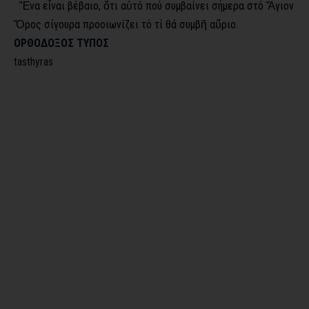
Ἕνα εἶναι βέβαιο, ὅτι αὐτό πού συμβαίνει σήμερα στό Ἅγιον
Ὄρος σίγουρα προοιωνίζει τό τί θά συμβῆ αὔριο.
ΟΡΘΟΔΟΞΟΣ ΤΥΠΟΣ
tasthyras