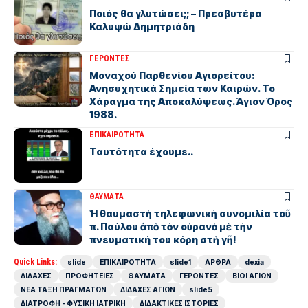
Ποιός θα γλυτώσει;; – Πρεσβυτέρα
Καλυψώ Δημητριάδη
ΓΕΡΟΝΤΕΣ
Μοναχού Παρθενίου Αγιορείτου:
Ανησυχητικά Σημεία των Καιρών. Το
Χάραγμα της Αποκαλύψεως. Άγιον Όρος
1988.
ΕΠΙΚΑΙΡΟΤΗΤΑ
Ταυτότητα έχουμε..
ΘΑΥΜΑΤΑ
Ἡ θαυμαστὴ τηλεφωνικὴ συνομιλία τοῦ
π. Παύλου ἀπὸ τὸν οὐρανὸ μὲ τὴν
πνευματική του κόρη στὴ γῆ!
Quick Links:
slide
ΕΠΙΚΑΙΡΟΤΗΤΑ
slide1
ΑΡΘΡΑ
dexia
ΔΙΔΑΧΕΣ
ΠΡΟΦΗΤΕΙΕΣ
ΘΑΥΜΑΤΑ
ΓΕΡΟΝΤΕΣ
ΒΙΟΙ ΑΓΙΩΝ
ΝΕΑ ΤΑΞΗ ΠΡΑΓΜΑΤΩΝ
ΔΙΔΑΧΕΣ ΑΓΙΩΝ
slide5
ΔΙΑΤΡΟΦΗ - ΦΥΣΙΚΗ ΙΑΤΡΙΚΗ
ΔΙΔΑΚΤΙΚΕΣ ΙΣΤΟΡΙΕΣ