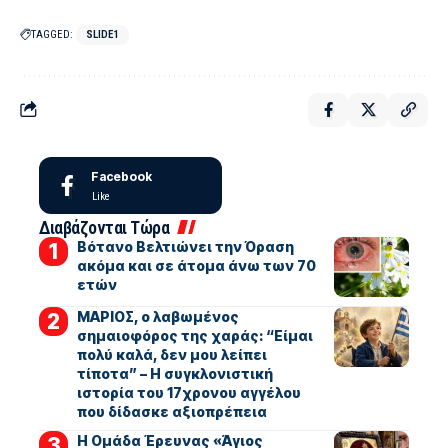
TAGGED:
SLIDE1
Facebook
Like
Διαβάζονται Τώρα
Βότανο Βελτιώνει την Όραση
ακόμα και σε άτομα άνω των 70
ετών
ΜΑΡΙΟΣ, ο λαβωμένος
σημαιοφόρος της χαράς: “Είμαι
πολύ καλά, δεν μου λείπει
τίποτα” – Η συγκλονιστική
ιστορία του 17χρονου αγγέλου
που δίδασκε αξιοπρέπεια
Η Ομάδα Έρευνας «Άγιος