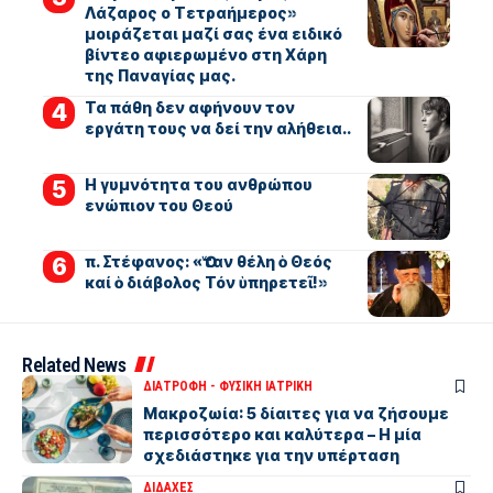
Λάζαρος ο Τετραήμερος»
μοιράζεται μαζί σας ένα ειδικό
βίντεο αφιερωμένο στη Χάρη
της Παναγίας μας.
Τα πάθη δεν αφήνουν τον
εργάτη τους να δεί την αλήθεια..
Η γυμνότητα του ανθρώπου
ενώπιον του Θεού
π. Στέφανος: «Ὅταν θέλη ὁ Θεός
καί ὁ διάβολος Τόν ὑπηρετεῖ!»
Related News
ΔΙΑΤΡΟΦΗ - ΦΥΣΙΚΗ ΙΑΤΡΙΚΗ
Μακροζωία: 5 δίαιτες για να ζήσουμε
περισσότερο και καλύτερα – Η μία
σχεδιάστηκε για την υπέρταση
ΔΙΔΑΧΕΣ