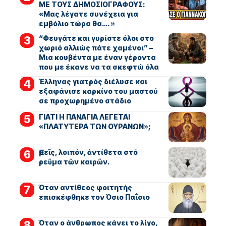
ΜΕ ΤΟΥΣ ΔΗΜΟΣΙΟΓΡΑΦΟΥΣ:
«Μας λέγατε συνέχεια για
εμβόλιο τώρα θα…. »
“Φευγάτε και γυρίστε όλοι στο
χωριό αλλιώς πάτε χαμένοι” –
Μια κουβέντα με έναν γέροντα
που με έκανε να τα σκεφτώ όλα
Έλληνας γιατρός διέλυσε και
εξαφάνισε καρκίνο του μαστού
σε προχωρημένο στάδιο
ΓΙΑΤΙ Η ΠΑΝΑΓΙΑ ΛΕΓΕΤΑΙ
«ΠΛΑΤΥΤΕΡΑ ΤΩΝ ΟΥΡΑΝΩΝ»;
Ἐμεῖς, λοιπόν, ἀντίθετα στό
ρεῦμα τῶν καιρῶν.
Όταν αντίθεος φοιτητής
επισκέφθηκε τον Όσιο Παΐσιο
Όταν ο άνθρωπος κάνει το λίγο,