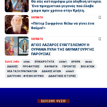
Θὰ σᾶς καταγράψω μία ἀληθινὴ ἱστορία.
Ἕνα πραγματικὸ γεγονὸς ποὺ ἔλαβε
χώρα πρὶν χρόνια στὴν Κρήτη.
ΘΑΥΜΑΤΑ
«Πάτερ Σωφρόνιε θέλω νὰ γίνει ἕνα
θαῦμα!»
ΘΑΥΜΑΤΑ
ΑΓΙΟΣ ΛΑΖΑΡΟΣ ΕΥΑΓΓΕΛΙΣΜΟΥ Η
ΟΥΡΑΝΙΑ ΠΥΛΗ ΤΗΣ ΘΑΥΜΑΤΟΥΡΓΗΣ
ΠΑΡΟΥΣΙΑΣ
Quick Links:
slide
ΕΠΙΚΑΙΡΟΤΗΤΑ
slide1
ΑΡΘΡΑ
dexia
ΔΙΔΑΧΕΣ
ΠΡΟΦΗΤΕΙΕΣ
ΘΑΥΜΑΤΑ
ΓΕΡΟΝΤΕΣ
ΒΙΟΙ ΑΓΙΩΝ
ΝΕΑ ΤΑΞΗ ΠΡΑΓΜΑΤΩΝ
ΔΙΔΑΧΕΣ ΑΓΙΩΝ
slide5
ΔΙΑΤΡΟΦΗ - ΦΥΣΙΚΗ ΙΑΤΡΙΚΗ
ΔΙΔΑΚΤΙΚΕΣ ΙΣΤΟΡΙΕΣ