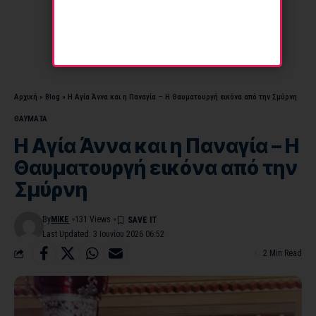
Αρχική
»
Blog
»
H Αγία Άννα και η Παναγία – Η Θαυματουργή εικόνα από την Σμύρνη
ΘΑΥΜΑΤΑ
H Αγία Άννα και η Παναγία – Η
Θαυματουργή εικόνα από την
Σμύρνη
By
MIKE
131 Views
Last Updated: 3 Ιουνίου 2026 06:52
2 Min Read