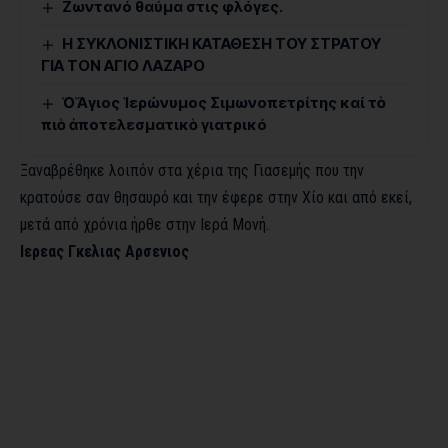
Ζωντανό θαύμα στις φλόγες.
Η ΣΥΚΛΟΝΙΣΤΙΚΗ ΚΑΤΑΘΕΣΗ ΤΟΥ ΣΤΡΑΤΟΥ
ΓΙΑ ΤΟΝ ΑΓΙΟ ΛΑΖΑΡΟ
Ὁ Ἅγιος Ἱερώνυμος Σιμωνοπετρίτης καί τὸ
πιὸ ἀποτελεσματικὸ γιατρικό
Ξαναβρέθηκε λοιπόν στα χέρια της Γιασεμής που την
κρατούσε σαν θησαυρό και την έφερε στην Χίο και από εκεί,
μετά από χρόνια ήρθε στην Ιερά Μονή.
Ιερεας Γκελιας Αρσενιος