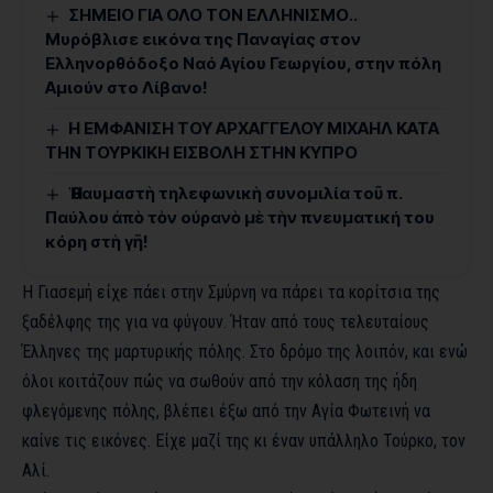
ΣΗΜΕΙΟ ΓΙΑ ΟΛΟ ΤΟΝ ΕΛΛΗΝΙΣΜΟ..
Μυρόβλισε εικόνα της Παναγίας στον
Ελληνορθόδοξο Ναό Αγίου Γεωργίου, στην πόλη
Αμιούν στο Λίβανο!
Η ΕΜΦΑΝΙΣΗ ΤΟΥ ΑΡΧΑΓΓΕΛΟΥ ΜΙΧΑΗΛ ΚΑΤΑ
ΤΗΝ ΤΟΥΡΚΙΚΗ ΕΙΣΒΟΛΗ ΣΤΗΝ ΚΥΠΡΟ
Ἡ θαυμαστὴ τηλεφωνικὴ συνομιλία τοῦ π.
Παύλου ἀπὸ τὸν οὐρανὸ μὲ τὴν πνευματική του
κόρη στὴ γῆ!
Η Γιασεμή είχε πάει στην Σμύρνη να πάρει τα κορίτσια της
ξαδέλφης της για να φύγουν. Ήταν από τους τελευταίους
Έλληνες της μαρτυρικής πόλης. Στο δρόμο της λοιπόν, και ενώ
όλοι κοιτάζουν πώς να σωθούν από την κόλαση της ήδη
φλεγόμενης πόλης, βλέπει έξω από την Αγία Φωτεινή να
καίνε τις εικόνες. Είχε μαζί της κι έναν υπάλληλο Τούρκο, τον
Αλί.