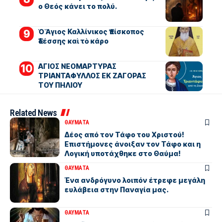
ο Θεός κάνει το πολύ.
Ὁ Ἅγιος Καλλίνικος Ἐπίσκοπος
Ἐδέσσης καὶ τὸ κάρο
ΑΓΙΟΣ ΝΕΟΜΑΡΤΥΡΑΣ
ΤΡΙΑΝΤΑΦΥΛΛΟΣ ΕΚ ΖΑΓΟΡΑΣ
ΤΟΥ ΠΗΛΙΟΥ
Related News
ΘΑΥΜΑΤΑ
Δέος από τον Τάφο του Χριστού!
Επιστήμονες άνοιξαν τον Τάφο και η
Λογική υποτάχθηκε στο Θαύμα!
ΘΑΥΜΑΤΑ
Ένα ανδρόγυνο λοιπόν έτρεφε μεγάλη
ευλάβεια στην Παναγία μας.
ΘΑΥΜΑΤΑ